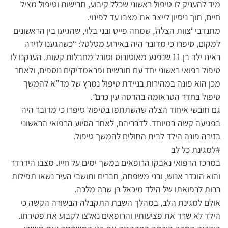
מיד להעניק לו טיפול ראשוני שכלל קיבוע, חבישות וטיפול מציל
חיים, תוך ניסיון לייצב את מצבו עד לפינוי.
מתנדבי ‘צוות הצלה’, שמחה פייט ובני בלוי, שהגיעו בין הראשונים
למקום, סיפרו כי מדובר היה באירוע מטלטל: “כשהגענו לזירה
ראינו ילד בן 11 שנפגע מאוטובוס וסובל מחבלות קשות. הענקנו לו
טיפול רפואי ראשוני יחד עם חובשים ופראמדיקים נוספים, ולאחר
מכן הוא פונה במהירות בניידת טיפול נמרץ של מד”א להמשך
טיפול בחדר הטראומה בהדסה עין כרם”.
גם חובשי איחוד הצלה שהשתתפו בטיפול סיפרו כי מדובר היה
בפגיעה קשה במיוחד. לדבריהם, לאחר הסיוע הרפואי הראשוני
בזירה פונה הילד לבית החולים להמשך טיפול.
#למגינת כל לב
במרכז הרפואי נאבקו הרופאים במשך ימים על חייו. מצבו הידרדר
והוא הוגדר אנוש, ובני משפחה, חברים ותושבי העיר נשאו תפילות
רבות לרפואתו של הילד מיכאל בן שרה מלכה.
אולם למגינת הלב, במהלך השבת התקבלה הבשורה הקשה כי
הילד לא שרד את פציעותיו והרופאים נאלצו לקבוע את פטירתו.