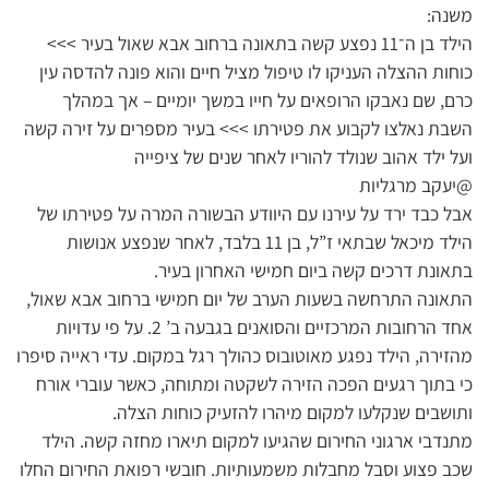
משנה:
הילד בן ה־11 נפצע קשה בתאונה ברחוב אבא שאול בעיר >>>
כוחות ההצלה העניקו לו טיפול מציל חיים והוא פונה להדסה עין
כרם, שם נאבקו הרופאים על חייו במשך יומיים – אך במהלך
השבת נאלצו לקבוע את פטירתו >>> בעיר מספרים על זירה קשה
ועל ילד אהוב שנולד להוריו לאחר שנים של ציפייה
@יעקב מרגליות
אבל כבד ירד על עירנו עם היוודע הבשורה המרה על פטירתו של
הילד מיכאל שבתאי ז”ל, בן 11 בלבד, לאחר שנפצע אנושות
בתאונת דרכים קשה ביום חמישי האחרון בעיר.
התאונה התרחשה בשעות הערב של יום חמישי ברחוב אבא שאול,
אחד הרחובות המרכזיים והסואנים בגבעה ב’ 2. על פי עדויות
מהזירה, הילד נפגע מאוטובוס כהולך רגל במקום. עדי ראייה סיפרו
כי בתוך רגעים הפכה הזירה לשקטה ומתוחה, כאשר עוברי אורח
ותושבים שנקלעו למקום מיהרו להזעיק כוחות הצלה.
מתנדבי ארגוני החירום שהגיעו למקום תיארו מחזה קשה. הילד
שכב פצוע וסבל מחבלות משמעותיות. חובשי רפואת החירום החלו