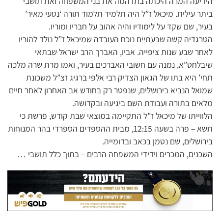
הידיעה המרה היכתה בתדהמה את בני המשפחה ואת תושבי
ביתר עילית. מיכאל ז”ל היה תלמיד תלמוד תורה ‘נטעי מאיר’
בעיר, שם שקד על לימודיו והיה אהוב על חבריו ומוריו.
הטרגדיה קשה שבעתיים נוכח העובדה שמיכאל ז”ל נולד להוריו
לאחר שבע שנות ציפייה. אביו, האברך הרב ישראל שבתאי
שיבלחט”א, נמנה עם חשובי האברכים בעיר, ואמו מרת שרה מלכה
תחי’ היא בתו של הגאון הצדיק רבי אלפי ברגיג זצ”ל משכונת
שמואל הנביא בירושלים, שנפטר רק בחודש אב האחרון לאחר חיים
מלאים בתורה ועבודת השם ביגיעה ובקדושה.
הלווייתו של מיכאל ז”ל התקיימה במוצאי שבת קודש, פרשת כי
תשא – פרה בשעה 12:15, מבית ההספדים הספרדי בהר המנוחות
בירושלים, שם נטמן בכאב ובדומייה.
השכנים, המכרים וידידי המשפחה הרבים – בתוך כלל תושבי …