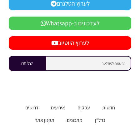
לערוץ הטלגרם
לעדכונים ב-Whatsapp
לערוץ היוטיוב
שליחה
חדשות
עסקים
אירועים
דרושים
נדל”ן
מתכונים
תקנון אתר