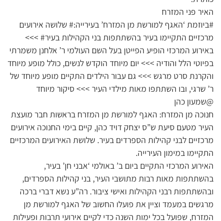
האיר פני המזרח
#ביוזמת ‘האגף למורשת מן המזרח’ בעירייה:# שלושה אירועים
מרכזיים התקיימו בעיר בהשתתפות בני הקהילות בעיר# >>>
באירוע המרכזי הופיע הפייטן בעל השם העולמי ר’ אלחנן משמרתי
בפיוטי הלל והודיה >>> יום מיוחד הוקדש לנשים, כולל מופע מיוחד
והקרנת סרט מרגש >>> גם עבור הילדים התקיים מופע מיוחד של
ר’ שרגי, ובו השתתפו מאות מילדי העיר >>> סיקור מיוחד
@שמעון כהן
חנוכה מן המזרח: האגף למורשת מן המזרח בראשות חבר מועצת
העיר מטעם סיעת ש”ס יצחק דויד כהן, קיים בימי החנוכה אירועים
מרכזיים לבני קהילות הספרדים בעיר. שלושת האירועים המרכזיים
התקיימו במימון העירייה.
האירוע המרכזי התקיים ביום ב’ באולמי ‘אבני חן’ בעיר,
בהשתתפות מאות רבות מתושבי העיר, בני קהילות הספרדים,
ובהשתתפות רבני הקהילות ואישי ציבור. רה”ע נשא דברי ברכה
מרגשים במעמד וציין את פועלו החשוב של האגף למורשת מן
המזרח, שפועל בכל ימות השנה כדי לקיים אירועי תרבות ופעילות