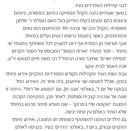
לבני קהילות הספרדים בעיר.
במשך שעתיים נהנה הקהל ממוזיקה כמיטב המסורת, פיוטים
וניגונים בהם הנעים בקולו הפייטן בעל השם העולמי ר׳ אלחנן
משמרתי. הקהל הרב שר ונהנה יחד מהפיוטים המרגשים
והמרוממים, כאשר במעמד נרשמו רגעים נעלים במיוחד.
אגף מורשת מן המזרח אף דאג להעניק לכל משתתף במעמד שי
מיוחד – ספר מהודר ‘אורות המוסר’ המבוסס על הספר הקדוש
‘מסילת ישרים’ שחיבר מורנו הרמח”ל רבי משה חיים לוצאטו זי”ע.
#כה תאמר לבית יעקב
עבור נשות העיר מקהילות הקודש הספרדיות התקיים אירוע מיוחד
במינו, שכלל למעשה שני אירועים, בזה אחר זה. האירוע החל
בבוקרו של יום ד’, באולמי ‘אבני חן’, עם ‘המופע של רחלי’. הייתה זו
שעה של אנרגיה קצבית וסוחפת. לאחר מכן, התקיימה הקרנת
המצגת ‘יאקוטה שלי במרוקו’ – שבו מופיע סיפור מרגש במיוחד
שלא הותיר באולם עין אחת יבשה.
גם הילדים הוזמנו להשתתף בשמחת חג החנוכה, ואירוע מיוחד
התקיים עבורם, ביום ד, באולמי ׳הדרים׳ בעיר. בכניסה לאולם