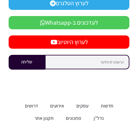
לערוץ הטלגרם
לעדכונים ב-Whatsapp
לערוץ היוטיוב
שליחה
חדשות
עסקים
אירועים
דרושים
נדל”ן
מתכונים
תקנון אתר