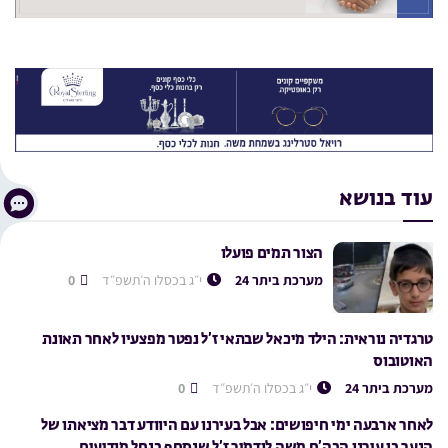
עוד בנושא
הצור תמים פועלו
מערכת ביתר 24
י״ג בכסלו ה׳תשפ״ד
0
טרגדיה נוראית: הילד מיכאל שבתאי ז’ל נפטר מפצעיו לאחר תאונת
האוטובוס
מערכת ביתר 24
י״ג בכסלו ה׳תשפ״ד
0
לאחר ארבעה ימי חיפושים: אבל בעירנו עם היוודע דבר מציאתו של
הנער בן עירנו הבה’ח משה לודמיר ז’ל שנסחף בנחל מודיעים