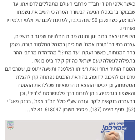
כאשר אלפי חסידי חב”ד מרחבי העולם מתפללים לרפואתו, עד
שבבוקר ב’ בכסלו הגיעה הבשורה המרה כי השיב את נשמתו
לבוראה, כשהוא בן 50 שנה בלבד, למגינת ליבם של אלפי תלמידיו
ואוהדיו.
הלווייתו יצאה ברוב יגון ותוגה מבית ההלוויות שמגר בירושלים,
עצרה בחיידר ‘תורת אמת’ שם כיהן כמנהל התלמוד תורה. נטמן
בהר המנוחות, כאשר זעקת “עד מתי?!” מהדהדת מרחבי ההר
בתפילה לגאולה שעם ישראל כה זקוק לה בימים אלו.
המנוח הותיר אחריו את רעייתו האלמנה ותשעה יתומים, שמרביתם
טרם זכו להיכנס לחופה. בהוראת הרבנים נפתחה קרן להצלת
המשפחה, וכן לכיסוי ההוצאות הרפואיות שכללו את ההטסה
והאשפוז בגרמניה. ניתן לתרום דרך פלטפורמת ‘צ’רידי’, וכן
בהעברה בנקאית ל’קרן עזרה שע”י כולל חב”ד צפת’, בבנק פאג”י
(52), סניף חיפה (187), מספר חשבון 618047. נא לצ…