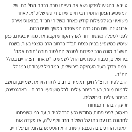
טויבא. בהגיעו לפרקו נשא את רעייתו מרת רבקה תחי’ בתו של
המשפיע הגאון החסיד רבי חיים שלום דייטש שליט”א. לאחר
נישואיו יצא לפעילות קודש כאחד משליחי חב”ד בבואנוס איירס
ארגנטינה, שם התגוררה המשפחה במשך שנים רבות.
לפני למעלה מעשור חזר לארץ הקודש וקבע את מגוריו בעירנו, כאן
שימש כמשפיע בבית כנסת חב”ד ברחוב הרב מוצפי בעיר. בשנת
תשע”ה מונה הרב לפידות למנהל התלמוד תורה ‘תורת אמת’
בירושלים, כעבור כשנתיים החל לשמש כר”מ אחרי הצהריים בכולל
‘צמח צדק’ בעיר העתיקה בירושלים, במקביל לעבודתו כמנהל
הת”ת.
הרב לפידות זצ”ל חינך תלמידים רבים לתורה ויראת שמיים, ונחשב
לדמות מופת בעיר ביתר עילית ולכל מושפעיו הרבים – בארגנטינה,
בביתר עילית ובירושלים.
#זעקה בהר המנוחות
כאמור, לפני פחות מחודש נסע הרב לפידות עם בני משפחתו
לחתונת בנו עם בתו של השליח הרב וולף ע”ה, אז פקדה אותו
תאונת הדרכים בה נפצע קשות. הוא הוטס ארצה ונלחם על חייו,