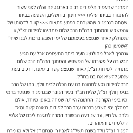
המחנך שהעמיד תלמידים רבים בארגנטינה ועלה לפני עשור
להתגורר בביתר עילית >>> חינוך בירושלים, השפעה בביתר
ושמחה בגרמניה שהושבתה בפתע פתאום >>> קווים לדמותו של
#המשפיע והמחנך הרה”ח הרב שלום מתתיהו לפידות זצ”ל,#
שנסתלק לאחר שנפצע בעיצומם של ימי השבע ברכות לבנו שיחי’
@שמעון כהן
#נהפך לאבל מחולנו:# העיר ביתר התעטפה אבל עם הגיע
הבשורה על פטירתו של המשפיע והמחנך הרה”ח הרב שלום
מתתיהו לפידות זצ”ל, לאחר שנפצע קשה בתאונת דרכים בעת
שנסע להשיא את בנו בחו”ל.
הרב לפידות נסע לחתונת בנו עם הכלה לבית וולף, בתו של הרב
בנימין וולף זצ”ל, שליח חב”ד בעיר הנובר שבגרמניה שנפטר בדמי
ימיו בימי הקורונה. החתונה הייתה שמחה באופן מיוחד, אולם
במהלך ימי השבע ברכות עבר הרב לפידות תאונה קשה ומאז
נלחם על חייו, עד שנודעה הבשורה המרה למגינת ליבם של אלפי
התלמידים והאוהדים.
המנוח זצ”ל נולד בשנת תשל”ג לאביו ר’ מנחם דניאל ולאימו מרת