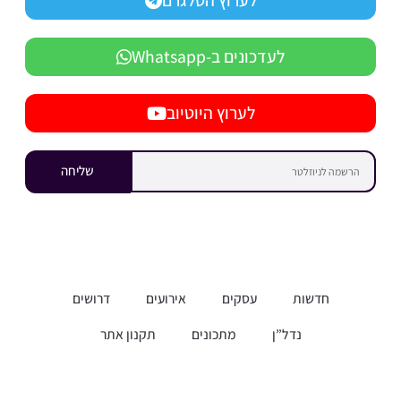
לערוץ הטלגרם
לעדכונים ב-Whatsapp
לערוץ היוטיוב
שליחה
חדשות
עסקים
אירועים
דרושים
נדל”ן
מתכונים
תקנון אתר