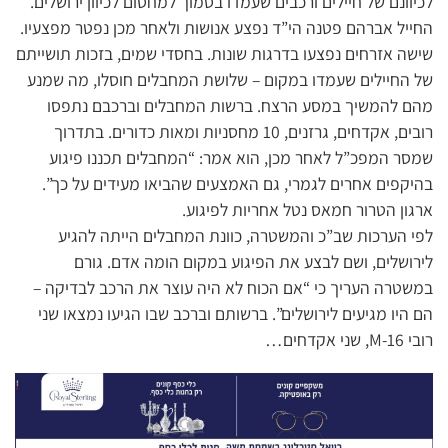
לכיוונם של חיילים ורכבים שעמדו בסמוך למחסום לכיוון ירושלים.
החייל אברהם פטנה הי”ד נפצע אנושות ולאחר מכן נפטר מפצעיו.
שישה אזרחים נפצעו בדרגות שונות. בחסדי שמים, בזכות תושייתם
של החיילים שעמדו במקום – שלושת המחבלים חוסלו, מה שמנע
מהם להמשיך במסע הרצח. ברשות המחבלים וברכבם נתפסו
רובים, אקדחים, גרזנים, 10 מחסניות ומאות כדורים. בתדרוך
שמסר המפכ”ל לאחר מכן, הוא אמר: “המחבלים תכננו פיגוע
בהיקפים אחרים לגמרי, גם האמצעים שהביאו מעידים על כך”.
ארגון הטרור חמאס נטל אחריות לפיגוע.
לפי הערכות שב”כ והמשטרה, כוונת המחבלים הייתה להגיע
לירושלים, ושם לבצע את הפיגוע במקום הומה אדם. גורם
במשטרה העריך כי “אם הכוח לא היה עוצר את הרכב לבדיקה –
הם היו מגיעים לירושלים”. ברשותם וברכב שבו הגיעו נמצאו שני
רובי M-16, שני אקדחים…