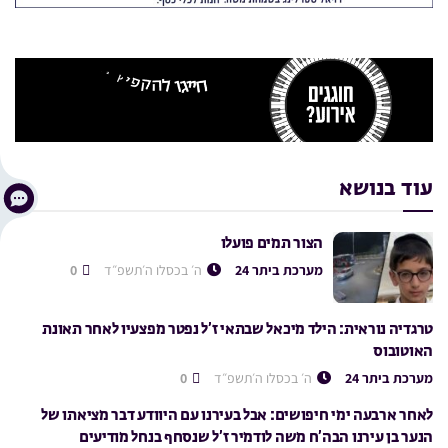
עוד בנושא
הצור תמים פועלו
מערכת ביתר 24
ה׳ בכסלו ה׳תשפ״ד
0
טרגדיה נוראית: הילד מיכאל שבתאי ז’ל נפטר מפצעיו לאחר תאונת
האוטובוס
מערכת ביתר 24
ה׳ בכסלו ה׳תשפ״ד
0
לאחר ארבעה ימי חיפושים: אבל בעירנו עם היוודע דבר מציאתו של
הנער בן עירנו הבה’ח משה לודמיר ז’ל שנסחף בנחל מודיעים