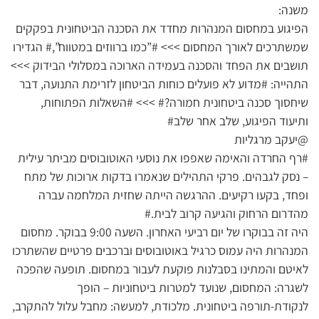
משנה:
הפיגוע במחסום המנהרות מחדד את הסכנה הביטחונית בפקקים
שמשתרכים לאורך המחסום >>> #”כמו ברווזים במטווח”,# הגדירו
תושבים את הפחד והסכנה בעמידה הארוכה במסלולי הבידוק >>>
התהייה: #מדוע לא פועלים כוחות הביטחון לזרימת התנועה, דבר
שיחסוך סכנה ביטחונית חמורה?# >>> #השאלות הפתוחות,
ותיעוד הפיגוע, שלב אחר שלב#
@יעקב מרגליות
#רף החרדה והאימה שאפפו את נוסעי האוטובוסים מביתר עילית
– נסק לגבהים. פרקי התהילים שנאמרו בדקות ארוכות של מתח
ופחד, בקעו רקיעים. ההרגשה הייתה שחזית המלחמה עברה
מהדרום הרחוק והגיעה קרוב לבית.#
היה זה בבוקרו של יום רביעי האחרון. השעה 9:00 בבוקר. מחסום
המנהרות היה עמוס כרגיל באוטובוסים וברכבים פרטיים שהשתרכו
לאיטם והמתינו בסבלנות פוקעת לעבור במחסום. תופעה שהפכה
לשגרה: המחסום, שנועד למטרות ביטחוניות – הופך
לנקודת-תורפה ביטחונית. מלכודת, למעשה: מחבל עלול להתקרב,