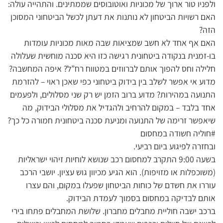
ולפניו טור ארוך של מכוניות ואוטובוסים שממתינים. והתהייה עולה:
האם רשויות הביטחון לא נותנות את דעתן לכשל הביטחוני המסוכן
הזה?
האם אף אחד לא חשב שמציאות שבה מאות מכוניות עומדות
בו-זמנית בנקודה ביטחונית רגישה כזו היא סכנה מוחשית שעלולה
חלילה וחס להפוך אותם לברווזים במטווח רח”ל? איפה המחשבה?
מדוע אי אפשר לשלב בין בידוק ביטחוני כפי שאכן ראוי – להזרמת
התנועה במהירות? מדוע ברוב הזמן יש רק שני מסלולים, ולפעמים
אחד בלבד – במקום להרחיב ולהגדיל את מסלולי הבידוק, מה
שיאפשר זרימה של התנועה ומניעת סכנה ביטחונית חמורה כל כך?
#חוליה חשודה במחסום
ובחזרה לפיגוע ביום רביעי.
בשעה 9:00 התקרב למחסום רכב שנושא לוחיות זיהוי ישראליות
(משוכפלות או מזויפות). הוא הגיע מכיוון גוש עציון. יושבי הרכב
עוררו את חשדם של כוחות הביטחון שפעלו במקום, והם עצרו
אותם לבדיקה במחסום בסמוך לעמדת הבידוק.
ברכב ישבה חוליית מחבלים מחברון. שלושת המחבלים פתחו בירי