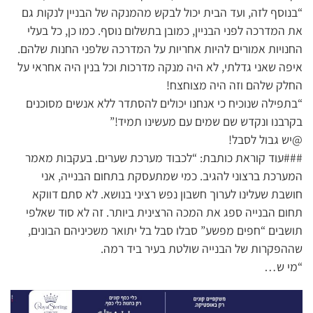
“בנוסף לזה, ועד הבית יכול לבקש מהמנקה של הבניין לנקות גם
את המדרכה לפני הבניין, כמובן בתשלום נוסף. כמו כן, כל בעלי
החנויות אמורים להיות אחריות על המדרכה שלפני החנות שלהם.
איפה שאני גדלתי, לא היה מנקה מדרכות וכל בנין היה אחראי על
החלק שלהם וזה היה מצוחצח!
“בתפילה שנוכיח כי אנחנו יכולים להסתדר ללא אנשים מסוכנים
בקרבנו ונקדש שם שמים עם מעשינו תמיד!”
@יש גבול לסבל!
###עוד קוראת כותבת: “לכבוד מערכת שערים. בעקבות מאמר
המערכת ברצוני להגיב. כמי שמתעסקת בתחום הבנייה, אני
חושבת שעלינו לערוך חשבון נפש רציני בנושא. לא סתם דווקא
תחום הבנייה ספג את המכה הרצינית ביותר. זה לא סוד שאלפי
תושבים “חפים מפשע” סבלו סבל בל יתואר משכיניהם הבונים,
שההפקרות של הבנייה שולטת בעיר ביד רמה.
“מי ש…