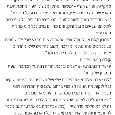
מתקליה, ופירש רש”י – ‘משווה ומתקן מכשולי העיר מחמת חיבת
הארץ שהיתה חביבה עליו, ומחזר שלא יצא שם רע על הדרכים’.
“ויש עוד דבר מאוד חשוב להעיר, והוא ריבוי הזבובים וכל מיני חיות
למיניהם שבאים מזבל זרוק, והם מהווים גורם לכל מיני מחלות,
השם ישמור.
“פתרון קסם אין לי אבל אולי אפשר לעשות מבצע שכל ילד שמרים
20 לכלוכים מהגינות או מדרכה (חשוב להדגיש שלא מהרחוב
איפה שיש רכבים) ייכנס להגרלה וכדומה”.
@לחנך את הילדים
###ר’ ו’ כותבת:### “שלום וברכה, תודה רבה על הכתבה “שעת
המבחן של ביתר”.
“לפני שבת שלחתי את הילדים שלי ושל השכנים עם כפפות ושקיות
זבל לנקות את הגינה הציבורי ברחוב שלנו ואת המדרכה לפני
הבניין. אחר כך הם קבלו ממתק. זה היה מאד מוצלח.
“הייתי ממליצה לארגן סוג של מבצע לכל ילדי העיר לעשות את זה.
זה לא רק מלמד סדר וניקיון (כמו שכתבתם במאמר), זה גם מלמד
לקחת אחריות על העיר שלנו (ולא רק על הארבע אמות שלי).