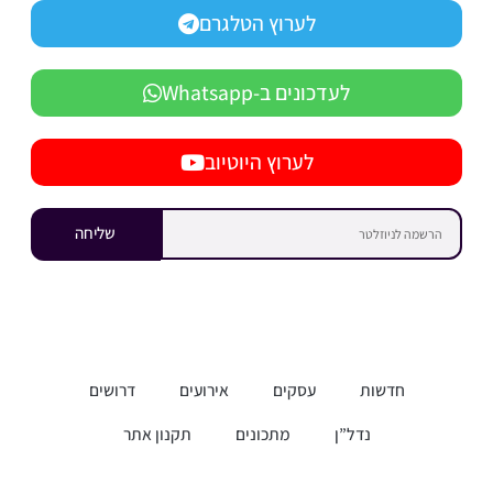
לערוץ הטלגרם
לעדכונים ב-Whatsapp
לערוץ היוטיוב
שליחה
חדשות
עסקים
אירועים
דרושים
נדל”ן
מתכונים
תקנון אתר