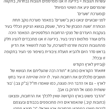
עשרות תגובות > ביריעה זו אנו מפרסמים תגובות נבחרות, בתקווה
שהפרסום יניע את השינוי המיוחל
@מערכת ‘שערים’
לפני שבועיים יצאנו כאן ב’שערים’ במאמר מערכת נוקב תחת
הכותרת ‘שעת המבחן של ביתר’, שעסק בנושא הניקיון הכללי בעיר
בעקבות היעדרם של מנקי הרחובות הפלסטיניים. המאמר היכה
גלים ועורר פולמוס רציני בעיר. ביריעה זו אנו מתכבדים להציג חלק
מהתגובות הרבות שזרמו למערכת, על מנת להשאיר את הדיון
בראש סדר היום ולהביא תועלת ציבורית בשיפור פני העיר בתקופה
זו ובכלל.
@ביזיון לארץ הקודש
##אחד הקוראים כותב:# “תודה רבה שהעליתם את הנושא של
תושבים מלכלכים את רחובות העיר. לו יהיה שהייתה זו עיר בחוץ
לארץ – גם אז הדבר היה מגונה, כמו שאמרו חז”ל (ב”ק צב:) ‘בור
ששתית ממנו אל תזרוק בו אבן’.
“והדבר פשוט בארץ הקדושה שאין ללכלך את הרחובות, ומצאנו
(כתובות קיב.) שהאמוראים היה מתכופפים בכבודם ובעצמם
להרים משהו המפריע מרחובות ארץ ישראל: “ר’ חנינא מתקן