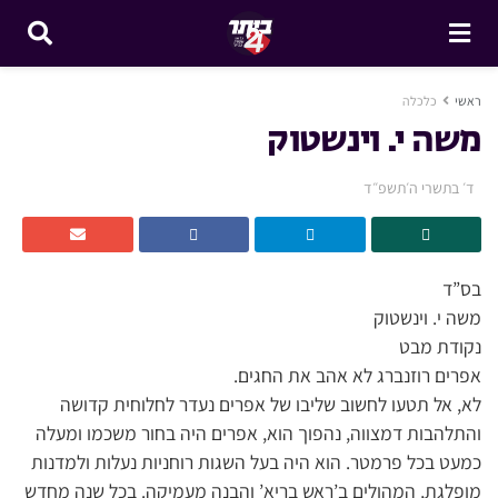
ראשי
כלכלה
משה י. וינשטוק
ד׳ בתשרי ה׳תשפ״ד
בס”ד
משה י. וינשטוק
נקודת מבט
אפרים רוזנברג לא אהב את החגים.
לא, אל תטעו לחשוב שליבו של אפרים נעדר לחלוחית קדושה
והתלהבות דמצווה, נהפוך הוא, אפרים היה בחור משכמו ומעלה
כמעט בכל פרמטר. הוא היה בעל השגות רוחניות נעלות ולמדנות
מופלגת, המהולים ב’ראש בריא’ והבנה מעמיקה. בכל שנה מחדש