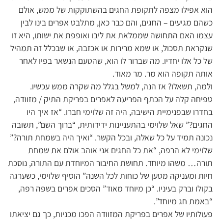
הוא אפילו מצפה לתקופת החגים בהשתוקקות של ממש, אולם
כשהם מגיעים – החגים, והם כבר כאן, מתלבט אפרים בינו לבין
עצמו האם התחושה שממלאת את ליבו ואופפת את ישותו, היא זו
שנקראת תסכול, או שמא מרירות או אכזבה, או שבכלל זה תמהיל
של כל אלו יחדיו. מה שברור לו הוא, שהטעם הנשאר בפיו לאחר
אותה תקופה הוא מר. מר מאוד.
ולמה, תשאלו? אז הנה, למשל בגלל מה שקרה ממש עכשיו.
טפיחה קלה על הכתף הפריעה לאפרים בפריקת התיק / מזוודה,
בחדרו שבפנימיית הישיבה, היה זה שלוימי חברו. “אז איך היו
החגים?” שאל שלוימי בהתעניינות ידידותית, “ברוך השם”, תשובה
נכונה תמיד על כל שאלה, ובכל הקשר. “ואיך היה בשמחת תורה?”
שלוימי לא הרפה, “את כל החגים אני אוהב אולם את שמחת
תורה… משהו מיוחד. תחושת החיבור המיוחדת עם התורה, נוסכת
חיות ומעניקה מטען של כוחות לכל השנה” הוסיף שלוימי, כשערגה
בקולו וברק בעיניו. “כן מיוחד מאוד” הסכים אפרים בשפה רפה,
“באמת חג מיוחד”.
פעולותיו של אפרים בפריקת המזוודה הפכו מכניות, כך גם יציאתו