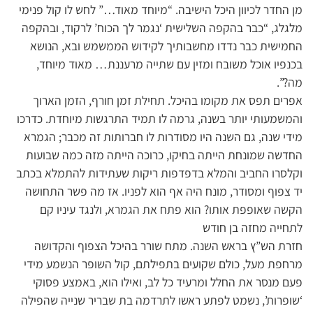
מן החדר לכיוון היכל הישיבה. “מיוחד מאוד…” לחש לו קול פנימי
מלגלג, “כבר בהקפה השלישית ‘נגמר לך הכוח’ לרקוד, ובהקפה
החמישית כבר נדדו מחשבותיך לקידוש הממשמש ובא, הנושא
בכנפיו אוכל משובח ומזין עם שתייה מרעננת… מאוד מיוחד,
מה?”.
אפרים תפס את מקומו בהיכל. תחילת זמן חורף, הזמן הארוך
והמשמעותי יותר בשנה, גרמה לו תמיד התרגשות מיוחדת. כדרכו
מידי שנה, גם השנה היו מסודרות לו חברותות זה מכבר; הגמרא
החדשה שמונחת הייתה בחיקו, כרוכה הייתה מזה כמה שבועות
וקלסרו החביב והמלא בדפדפות ריקות שעתידות להתמלא בכתב
יד צפוף ומסודר, מונח היה אף הוא לפניו. אז מה פשר התחושה
הקשה שאופפת אותו? הוא פתח את הגמרא, ולנגד עיניו קם
לתחייה מחזה בן חודש
חזרת הש”ץ בראש השנה. מתח שורר בהיכל הצפוף והקדושה
מרחפת מעל, כולם שקועים בתפילתם, קול השופר הנשמע מידי
פעם מנסר את החלל ומרעיד כל לב, ואילו הוא, באמצע פסוקי
‘שופרות’, נשמט לפתע ראשו לתרדמה בת שבריר שנייה שהפילה