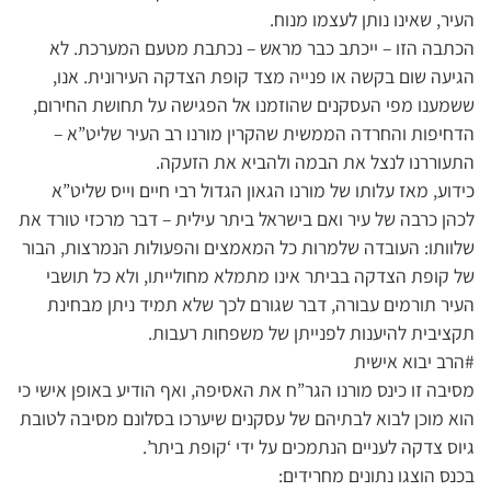
העיר, שאינו נותן לעצמו מנוח.
הכתבה הזו – ייכתב כבר מראש – נכתבת מטעם המערכת. לא
הגיעה שום בקשה או פנייה מצד קופת הצדקה העירונית. אנו,
ששמענו מפי העסקנים שהוזמנו אל הפגישה על תחושת החירום,
הדחיפות והחרדה הממשית שהקרין מורנו רב העיר שליט”א –
התעוררנו לנצל את הבמה ולהביא את הזעקה.
כידוע, מאז עלותו של מורנו הגאון הגדול רבי חיים וייס שליט”א
לכהן כרבה של עיר ואם בישראל ביתר עילית – דבר מרכזי טורד את
שלוותו: העובדה שלמרות כל המאמצים והפעולות הנמרצות, הבור
של קופת הצדקה בביתר אינו מתמלא מחולייתו, ולא כל תושבי
העיר תורמים עבורה, דבר שגורם לכך שלא תמיד ניתן מבחינת
תקציבית להיענות לפנייתן של משפחות רעבות.
#הרב יבוא אישית
מסיבה זו כינס מורנו הגר”ח את האסיפה, ואף הודיע באופן אישי כי
הוא מוכן לבוא לבתיהם של עסקנים שיערכו בסלונם מסיבה לטובת
גיוס צדקה לעניים הנתמכים על ידי ‘קופת ביתר’.
בכנס הוצגו נתונים מחרידים: