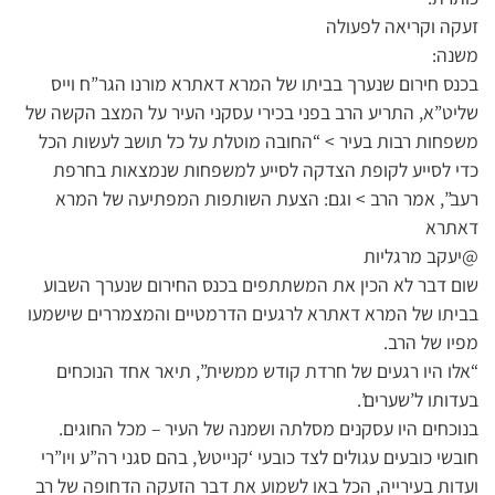
זעקה וקריאה לפעולה
משנה:
בכנס חירום שנערך בביתו של המרא דאתרא מורנו הגר”ח וייס
שליט”א, התריע הרב בפני בכירי עסקני העיר על המצב הקשה של
משפחות רבות בעיר > “החובה מוטלת על כל תושב לעשות הכל
כדי לסייע לקופת הצדקה לסייע למשפחות שנמצאות בחרפת
רעב”, אמר הרב > וגם: הצעת השותפות המפתיעה של המרא
דאתרא
@יעקב מרגליות
שום דבר לא הכין את המשתתפים בכנס החירום שנערך השבוע
בביתו של המרא דאתרא לרגעים הדרמטיים והמצמררים שישמעו
מפיו של הרב.
“אלו היו רגעים של חרדת קודש ממשית”, תיאר אחד הנוכחים
בעדותו ל’שערים’.
בנוכחים היו עסקנים מסלתה ושמנה של העיר – מכל החוגים.
חובשי כובעים עגולים לצד כובעי ‘קנייטש’, בהם סגני רה”ע ויו”רי
ועדות בעירייה, הכל באו לשמוע את דבר הזעקה הדחופה של רב