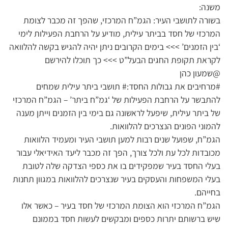
משנה:
בשורה לתושבי העיר: הגמ”ח המרכזי, שהפך זה מכבר לצומת
המרכזי של חסד בביתר עילית, מודיע על הרחבת הפעילות לימי
‘בין הזמנים’ >>> בימים הקרובים ניתן יהיה להגיש בקשה להלוואה
לקראת תקופת החגים הבעל”ט >>> כך תוכלו להירשם
@שמעון כהן
#מרחיבים את גבולות החסד:# תושבי ביתר עילית שמחים
להתבשר על הרחבת הפעילות של ‘גמ”ח ביתר’ – הגמ”ח המרכזי
של ביתר עילית, שיפעל לראשונה גם בימי בין הזמנים וייתן מענה
להמוני הפונים הנצרכים להלוואות.
הגמ”ח, שפועל שנים רבות למען תושבי העיר ומעמיד הלוואות
מכובדות לכל עת ולכל צורך, הפך זה מכבר ליעד האידיאלי עבור
בעלי החסד בעיר שמפקידים בו את כספי הצדקה שלה לטובת
בעלי המשפחות והעסקים בעיר שנצרכים להלוואות במגוון תחנות
בחייהם.
הגמ”ח המרכזי הוא הצומת המרכזי של חסד בעיר – כאשר אלו
שיש ברשותם יתרות כספים ומבקשים לעשות חסד בממונם