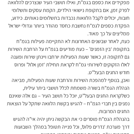
מפקידים את כספם בגמ”ח, ואילו תושבי העיר שנצרכים להלוואה
לפרק זמן, אם בתקופת נישואי הילדים, הקמת עסקים ותשלומי
חובות, יכולים לקבל הלוואות נכבדות בתשלומים נאותים. כידוע,
הפקדת כספים לגמ”ח נחשבת כחסד מהודר ביותר וגדולי ישראל
ממליצים על כך מאוד.
כעת, לאחר שבשנים האחרונות לא התקיימה פעילות בגמ”ח
בתקופת ‘בין הזמנים’ – כעת מודיעים בגמ”ח על הרחבת השירות
גם לתקופה זו, כאשר שעות הפעילות יורחבו ויינתן שירות ומענה
לאלו הזקוקים לשירותי גמ”ח לקראת תחילת ‘זמן אלול’ ופרוס
חודש החגים הבעל”ט.
ואכן, בנוסף למהפכת השירות והרחבת שעות הפעילות, מביאה
הנהלת הגמ”ח בשורה משמחת לכלל תושבי ביתר עילית,
כשלקראת החגים הבעל”ט, יוכל כל תושב העיר – גם אלה שאינם
נמנים בין חברי הגמ”ח – להגיש בקשת הלוואה שתקל על הוצאות
החגים המרובות.
בהנהלת הגמ”ח מוסרים כי את הבקשה ניתן יהיה אי”ה להגיש
דרך מערכת ‘נדרים פלוס’, וכל פנייה תטופל במהלך השבועות