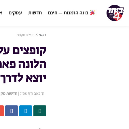
בונה הזמנות — חינם
חדשות
עסקים
אי
ראשי
חדשות מקומי
קופצים על 
הלונה פאר
יוצא לדרך
ה׳ באב ה׳תשפ״ג
|
חדשות מקו