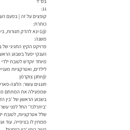
בס”ד
גג:
קופצים על זה | בפעם העש
כותרת:
@1=נא להדק חגורות, ביתרלנד ממריא
משנה:
פרויקט הקיץ החגיגי של 
הענקי יפעל בשבוע הראשון
מיוחד יוקדש לטובת ילדי
לילדים, ואטרקציות מעניי
@יוחנן צוקרמן
חוגגים עשור: הלונה-פארק
שמפעילה את המתחם מהשנ
בשבוע הראשון של ‘בין הז
‘ביתרלנד’ החל לפני עשר 
שלל אטרקציות, לטובת יל
ממתין לו בציפייה. עוד ו
העיר בימי ‘בין הזמנים’.