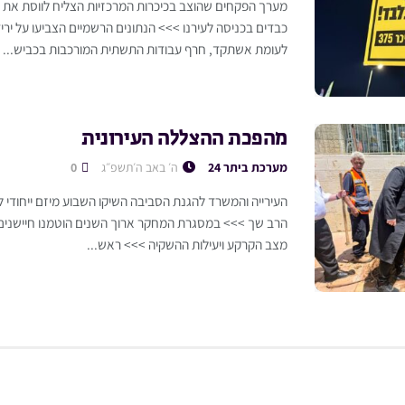
מערך הפקחים שהוצב בכיכרות המרכזיות הצליח לווסת את ה
כבדים בכניסה לעירנו >>> הנתונים הרשמיים הצביעו על יר
לעומת אשתקד, חרף עבודות התשתית המורכבות בכביש...
מהפכת ההצללה העירונית
מערכת ביתר 24
ה׳ באב ה׳תשפ״ג
0
העירייה והמשרד להגנת הסביבה השיקו השבוע מיזם ייחודי 
הרב שך >>> במסגרת המחקר ארוך השנים הוטמנו חיישני
מצב הקרקע ויעילות ההשקיה >>> ראש...