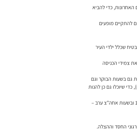
האחרונות, כדי להביא
ים להתקיים מופעים
טיח שכלל ילדי העיר
ת צמידי הכניסה
ות גם בשעות הבוקר וגם
 כדי שיוכלו גם כן להנות
להלן הפרטים המלאים: ביתרלנד יפעל בימים א’-ד’ (י”א-י”ד אב) בשעות הבוקר – 11:00 עד 15:00 ובשעות אחה”צ ערב –
ארגוני החסד וההצלה.