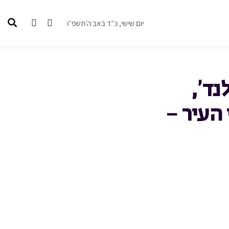
יום שישי, כ״ד באב ה׳תשפ״ו
נד’,
העיר –