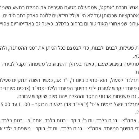
אנשי חברת ‘אפקט’, שמפעילה מטעם העירייה את המיזם בתשע השנים 
 אטרקציות שכמותן עוד לא היו ושלל חידושים ללונה פארק רחב הידיים.
וני שמאחורי האודיטוריום ברחוב ברסלב, כאשר גם באודיטוריום צפוי
פעילות, לבנים ולבנות, כדי לצמצם ככל הניתן את זמני ההמתנה, ולהב
א.
תיימה בשבוע שעבר, כאשר במהלך השבוע כל משפחה תקבל לביתה א
.
ביתרלנד’ לפעול, והוא יסתיים ביום ד’, י”ד אב, כאשר השנה תתקיים פעיל
יוחד יוקדש לטובת ילדי החינוך המיוחד ולילדי צמי”ד (צרכים מיוחדים),
 גם משפחות ארגוני החסד וההצלה ייהנו מיום שיוקדש עבורם.
. אחה”צ – בנים בלבד. יום ב’: בוקר – בנות בלבד. אחה”צ – בנות בלבד.
די החינוך המיוחד. אחה”צ – בנים בלבד. יום ד’: בוקר – משפחות ילדי 