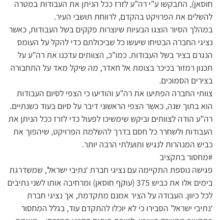
חוסאן), התבקשו ע”י רה”ע לזרז ככל הניתן את העבודות במטרה
להשלים את הפרויקט בהקדם, לרווחת תושבי העיר.
במהלך הסיור הוצגו הבעיות שיוצרות פקקים בשל העבודות, כאשר
נציגי החברה הבטיחו שיעשו כל שביכולתם כדי להקל על העומס
הנגרם בציר בשל העבודות. כמו”כ, הצוותים עדכנו את רה”ע על
תכנון רמזור בכיכר בצומת אל חאדר, מה שיקל מאד על התחבורה
בצירים הסמוכים.
צוותי החברה הפתיעו את רה”ע והודיעו כי הצפי לסיום העבודות
הוא בתוך שנה, כאשר הצפי הראשוני דיבר על סיום בעוד כשנתיים.
רה”ע הודה לצוותים וביקש שימשיכו לפעול כדי לזרז ככל הניתן את
העבודות ולשחרר כל חסם בדרך להשלמת הפרויקט, שיהפוך את
כביש המנהרות לנגיש ותועלתי הרבה יותר.
#מחסור בתקציב
פגישה נוספת התקיימה עם נציגי חברת ‘נתיבי ישראל’, שמשדרגת
בימים אלו את כביש 375 (עוקף חוסאן) ומרחיבה אותו לשני נתיבים
לכל כיוון. העבודה על הציר אמנם מתקדמת, אך נציגי חברת
‘נתיבי ישראל’ הסבירו כי לא יוכלו להתקדם עוד, בגלל המחסור