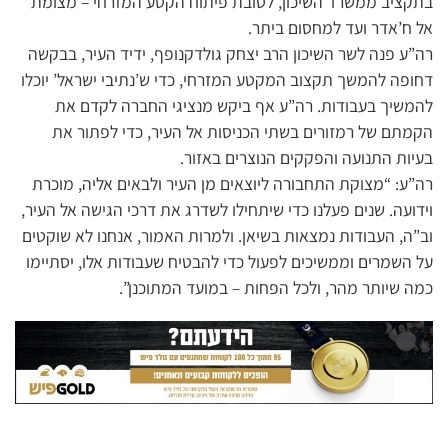
בתקציב ממשרד השיכון, לטובת פיתוח הקטע המזרחי – מצומת
אל ח’אדר ועד למחסום ביתר.
רה”ע פנה לשר השיכון הרב יצחק גולדקנופף, ידיד העיר, בבקשה
דחופה להמשך תקצוב המקטע המזרחי, כדי ש’נתיבי ישראל’ יוכלו
להמשיך בעבודות. רה”ע אף ביקש מנציגי החברה לקדם את
הקמתם של רמזורים בשתי הכניסות אל העיר, כדי לפתור את
בעיות התנועה והפקקים הנוצרים באזור.
רה”ע: “מצוקת התחבורה ליוצאים מן העיר ולבאים אליה, מוכרת
וידועה. שנים פעלנו כדי שיתחילו לשדרג את דרכי הגישה אל העיר,
וב”ה, העבודות נמצאות בשיאן. ולמרות האמור, אנחנו לא שוקטים
על השמרים וממשיכים לפעול כדי להבטיח שעבודות אלו, יסתיימו
כמה שיותר מהר, ולכל הפחות – במועד המתוכנן”.