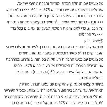
מקצועיים עם הנהלת חברת ‘מוריה’ וחברת ‘נתיבי ישראל’,
שעמלים בימים אלו על שדרוג כביש 375 וציר 60 >>> רה”ע ביקש
לזרז את העבודות ולהימנע ככל הניתן מפגיעה בתנועה הקיימת
>>> וגם – בקשה לשר השיכון: “המשך בתקצוב המקטע המזרחי
של הכביש, כדי לאפשר את הפיכתו לבעל שני נתיבים בכל צד”
>>> כל הפרטים
@שמעון כהן
#במאמץ לפתור את בעיית העומסים בדרך לעיר וממנה:# בשבוע
שעבר קיים רה”ע מאיר רובינשטיין מספר פגישות וסיורים
מקצועיים עם נציגי החברות העוסקות בפיתוח, בשדרוג ובהרחבת
שני הצירים המרכזיים המובילים אל העיר: כביש 375 – כביש
הגישה המוביל אל העיר – וכביש 60 (המנהרות) המוביל אל
ירושלים וממנה.
בסיור מקצועי ומעמיק שהתקיים עם נציגי חברת ‘מוריה’,
האחראית על שדרוג ציר 60, השתתפו רה”ע וצוותו, מנכ”ל העירייה
ומנהלי אגפים בעירייה. נציגי חברת ‘מוריה’, שפועלים להרחבת ציר
60, לרבות הפנייה לכביש 375 וצומת אל חאדר (הכניסה לכפר