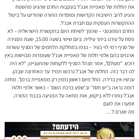
את החלות של מאפיית אנג’ל בעקבות החרם שהגיע מהשטח
והגיע לרוב הישיבות הקדושות ומוסדות התורה שהודיעו על ביטול
ההתקשרות העסקית עם חברת אנג’ל.
החרם הספונטני – שהפך לשיחת היום בתקשורת הישראלית – לא
פסח על עירנו ביתר עילית. ביום שישי בשעה 15:00, שעת הסגירה
של סניף רמי לוי בעיר – נצפו במחלקת הלחמים של הסניף עשרות
ארגזים בהם אלפי חלות של מאפיית אנג’ל שעומדות מבוישות באין
רוכש. “מעולם”, אמר מנהל הסניף ללקוחות שהתעניינו, “לא היה
לנו דבר כזה. החלות של אנג’ל נרכשו תמיד עד האחרונה שבהן.
עכשיו אין ברירה. החל מיום ראשון נזמין רק ממאפיית ברמן”. מחזה
דומה נראה ב’יש חסד’ וב’שפע ברכת השם’ – כאשר אלפי חלות
אנג’ל נותרו ללא ביקוש, אות מחאה על הפגיעה בכבוד התורה.
#פערו את לועם
מה שגרם ל…