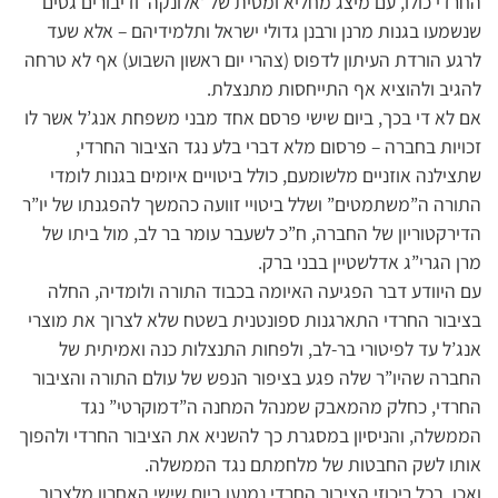
החרדי כולו, עם מיצג מחליא ומסית של ‘אלונקה’ ודיבורים גסים
שנשמעו בגנות מרנן ורבנן גדולי ישראל ותלמידיהם – אלא שעד
לרגע הורדת העיתון לדפוס (צהרי יום ראשון השבוע) אף לא טרחה
להגיב ולהוציא אף התייחסות מתנצלת.
אם לא די בכך, ביום שישי פרסם אחד מבני משפחת אנג’ל אשר לו
זכויות בחברה – פרסום מלא דברי בלע נגד הציבור החרדי,
שתצילנה אוזניים מלשומעם, כולל ביטויים איומים בגנות לומדי
התורה ה”משתמטים” ושלל ביטויי זוועה כהמשך להפגנתו של יו”ר
הדירקטוריון של החברה, ח”כ לשעבר עומר בר לב, מול ביתו של
מרן הגרי”ג אדלשטיין בבני ברק.
עם היוודע דבר הפגיעה האיומה בכבוד התורה ולומדיה, החלה
בציבור החרדי התארגנות ספונטנית בשטח שלא לצרוך את מוצרי
אנג’ל עד לפיטורי בר-לב, ולפחות התנצלות כנה ואמיתית של
החברה שהיו”ר שלה פגע בציפור הנפש של עולם התורה והציבור
החרדי, כחלק מהמאבק שמנהל המחנה ה”דמוקרטי” נגד
הממשלה, והניסיון במסגרת כך להשניא את הציבור החרדי ולהפוך
אותו לשק החבטות של מלחמתם נגד הממשלה.
ואכן, בכל ריכוזי הציבור החרדי נמנעו ביום שישי האחרון מלצרוך