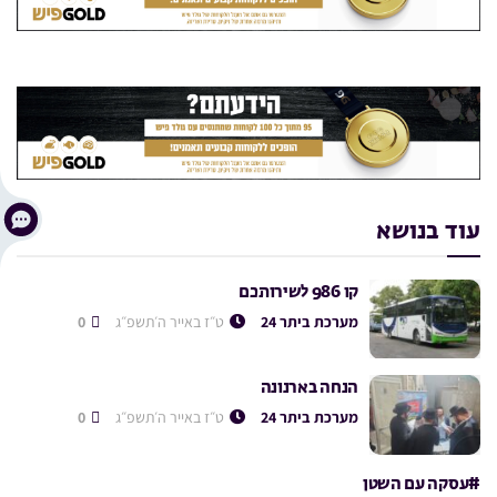
עוד בנושא
קו 986 לשירותכם
מערכת ביתר 24
ט״ז באייר ה׳תשפ״ג
0
הנחה בארנונה
מערכת ביתר 24
ט״ז באייר ה׳תשפ״ג
0
#עסקה עם השטן