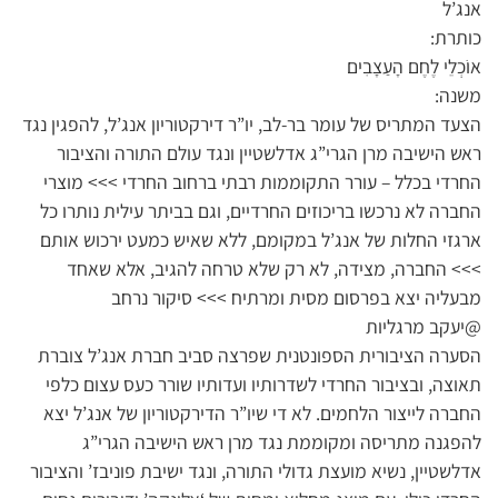
אנג’ל
כותרת:
אוֹכְלֵי לֶחֶם הָעַצָבִים
משנה:
הצעד המתריס של עומר בר-לב, יו”ר דירקטוריון אנג’ל, להפגין נגד
ראש הישיבה מרן הגרי”ג אדלשטיין ונגד עולם התורה והציבור
החרדי בכלל – עורר התקוממות רבתי ברחוב החרדי >>> מוצרי
החברה לא נרכשו בריכוזים החרדיים, וגם בביתר עילית נותרו כל
ארגזי החלות של אנג’ל במקומם, ללא שאיש כמעט ירכוש אותם
>>> החברה, מצידה, לא רק שלא טרחה להגיב, אלא שאחד
מבעליה יצא בפרסום מסית ומרתיח >>> סיקור נרחב
@יעקב מרגליות
הסערה הציבורית הספונטנית שפרצה סביב חברת אנג’ל צוברת
תאוצה, ובציבור החרדי לשדרותיו ועדותיו שורר כעס עצום כלפי
החברה לייצור הלחמים. לא די שיו”ר הדירקטוריון של אנג’ל יצא
להפגנה מתריסה ומקוממת נגד מרן ראש הישיבה הגרי”ג
אדלשטיין, נשיא מועצת גדולי התורה, ונגד ישיבת פוניבז’ והציבור