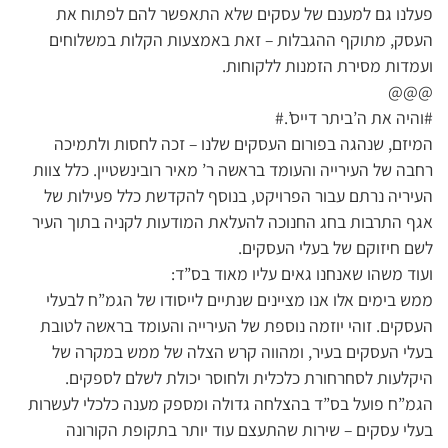
פעלנו גם למענם של עסקים שלא התאפשר להם לפתוח את
העסק, מתוקף ההגבלות – זאת באמצעות הקלות במשלוחים
ועמדות מסירת הזמנות ללקוחות.
@@@
#והיה את ה’ביתר דייס’.#
המיזם, שנהגה בפורום העסקים שלנו – זכה לחסות ולתמיכה
רחבה של העירייה והעומד בראשה ר’ מאיר רובינשטיין. כלל צוות
העיריה נרתם עבור הפרויקט, בנוסף להקדשת כלל פעילות של
אגף התרבות בחג החנוכה להעלאת המודעות לקניה בתוך העיר
לשם חיזוקם של בעלי העסקים.
ועוד משהו שאנחנו גאים עליו מאוד בס”ד:
ממש בימים אלו אנו מציינים שנתיים לייסודו של הגמ”ח לבעלי
העסקים. זוהי יוזמה נוספת של העירייה והעומד בראשה לטובת
בעלי העסקים בעיר, ומהווה קרש הצלה של ממש במקרה של
היקלעות לסחרחורת כלכלית ולחוסר יכולת לשלם לספקים.
הגמ”ח פועל בס”ד בהצלחה גדולה ומספק מענה כלכלי לעשרות
בעלי עסקים – שירות שהתעצם עוד יותר בתקופת הקורונה