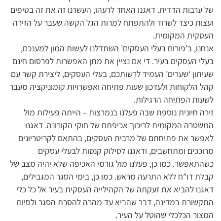
של ערבות הדדית. דאגנו האחד לרעהו, העשרנו זה את זה בטיפים
ועצות כיצד לשרוד ולהתפתח למרות הגל הקשה שעבר על הזירה
העסקית המקומית.
אנחנו, ב’פורום בעלי העסקים’ השתדלנו לעשות המון למענכם,
בעלי העסקים בעיר. די אם נציין את מתן האפשרות לפרסום חינם
שעיתון ‘שערים’ העמיד לרשותכם, בעלי העסקים, ליצירת קשר עם
קהל הלקוחות ולעדכון שעות פתיחה ואפשרויות קומוניקציה מעבר
לשעות הפתיחה הרגילות.
זירה חיונית נוספת שבה פעלנו בנמרצות – הייתה פעילות מול
המשטרה המקומית לריכוך אכיפתם של חוקי הקורונה. דאגנו
לאפשר את פתיחתם של מרבית העסקים, בהתאם לקריטריונים
מרוככים ומתחשבים, ודאגנו לסילוק קנסות לבעלי עסקים
כשהתאפשר. כמו כן, פעלנו מול גורמי האכיפה שלא יהיה מצב של
קבלת דו”ח ללא התרעה מראש. כמו כן, בימי הסגר המגבילים,
דאגנו להביא את זעקתה של הקהילייה העסקית בעיר אל כל כלי
התקשורת במדינה, דבר שהביא עד מהרה להסרת הסגר ולסיום
המצור הכלכלי שהוטל על העיר.