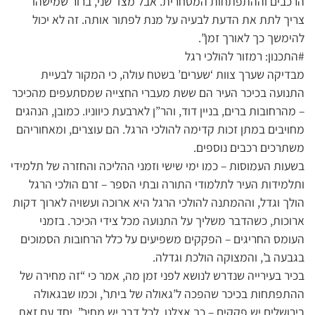
הרכבים וההתפתחות המסחרית. אבל מצד שני, ברור שמישהו
צריך לתת את הדעת לבעיה על מנת לפתור אותה. זה לא יכול
להימשך כך לאורך זמן”.
#התכנון: רמזור להולכי רגל
מבדיקה שערך צוות ‘שערים’ בשטח עולה, כי המקור לבעיית
התנועה בכיכר העיר הם ששת מעברי החצייה שמסתעפים מהכיכר
– מהרחובות ברים, בניין דוד, והר”ן לארבעת כיווניו. כמובן, הנהגים
מחויבים במתן זכות קדימה להולכי הרגל. הם עוצרים, ומאחוריהם
משתרכים רכבים נוספים.
בשעות העמוסות – כמו ימי שישי וזמני ההליכה והחזרה של תלמידי
ותלמידות העיר לתלמודי התורה ובתי הספר – זרם הולכי הרגל
הולך וגדל, וההמתנה להולכי הרגל היא ארוכה ועשויה לארוך דקות
ארוכות, כשהדבר משליך על התנועה מכל צידי הכיכר. בזמני
העומס החריגים – הפקקים משפיעים על כלל הרחובות הסמוכים
בגבעה ב’, והמצוקה הולכת וגדלה.
בכיר בעירייה שנדרש לנושא לפני זמן מה, אמר כי “זה מחירה של
ההתפתחות בכיכר שהפכה ל’גאולה של ביתר’, וכמו שבגאולה
בירושלים יש פקקים – כך אצלנו. לכל דבר יש מחיר”. יחד עם זאת,