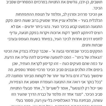
תושבים, כן-ירבו, גודשים את החנויות במרכזים המסחריים שסביב
הכיכר.
און הכיכר מרהיב ומרנין לב, ומלמד על תנופת ההתפתחות
הכלכלית בעיר – אלמלא עניין אחד שמעיק ברוב שעות היום: פקק
התנועה הכמעט קבוע בכיכר העיר. נהגי ביתר יודעים – אם לא
רוצים להיתקע למשך דקות ארוכות ויקרות בפקק תנועה, עדיף
לחפש דרכים אחרות לכיכר העיר, במיוחד בשעות העומס ובערבי
שבתות וחגים.
הפקקים בכיכר שבמרומי גבעה א’ – שכבר קיבלה בצדק את הכינוי
‘הגאולה של ביתר’ – הפכו לתופעה שחייבים לתת עליה את הדעת.
עד כמה שהם מעיקים כעת – זהו קדימון לקראת העתיד, שכן
בימים אלה הולכים ונבנים סביב הכיכר מרכזי מסחר נוספים, מה
שימשוך בעז”ה זרם גדול עוד יותר של לקוחות מביתר ומחוצה לה.
“בכל בוקר אני רואה את התנועה העומדת ושומע את הצפירות,
ואני יכול רק להצטער”, אומר ל’שערים’ ד’, אחד מבעלי החנויות
סביב הכיכר. “מצד אחד זה מלמד על כברת הדרך שהעיר הזו
עשתה, מבחינת גודל האוכלוסייה בלי עין רעה, מספר בעלי