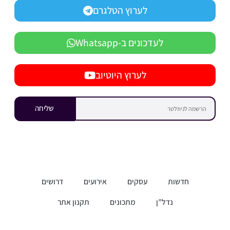
לערוץ הטלגרם
לעדכונים ב-Whatsapp
לערוץ היוטיוב
שליחה
חדשות
עסקים
אירועים
דרושים
נדל”ן
מתכונים
תקנון אתר