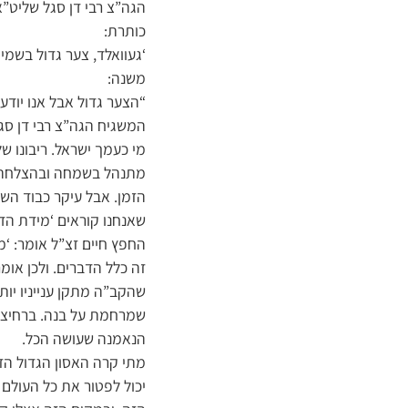
הגה”צ רבי דן סגל שליט”
כותרת:
‘געוואלד, צער גדול בשמים
משנה:
“הצער גדול אבל אנו יוד
המשגיח הגה”צ רבי דן סג
מי כעמך ישראל. ריבונו ש
מתנהל בשמחה ובהצלחה – 
הזמן. אבל עיקר כבוד הש
שאנחנו קוראים ‘מידת הדין
החפץ חיים זצ”ל אומר: ‘
זה כלל הדברים. ולכן אומ
שהקב”ה מתקן ענייניו יות
שמרחמת על בנה. ברחיצתו 
הנאמנה שעושה הכל.
מתי קרה האסון הגדול הזה
יכול לפטור את כל העולם מן