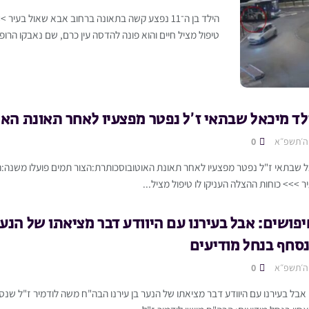
הילד בן ה־11 נפצע קשה בתאונה ברחוב אבא שאול בעי
טיפול מציל חיים והוא פונה להדסה עין כרם, שם נאבקו הרופאי
לד מיכאל שבתאי ז’ל נפטר מפצעיו לאחר תאונת האו
 ה׳תשפ״א
0
>>> כוחות ההצלה העניקו לו טיפול מציל...
פושים: אבל בעירנו עם היוודע דבר מציאתו של הנער
נסחף בנחל מודיעים
 ה׳תשפ״א
0
אבל בעירנו עם היוודע דבר מציאתו של הנער בן עירנו הבה"ח משה לודמיר ז"ל שנס