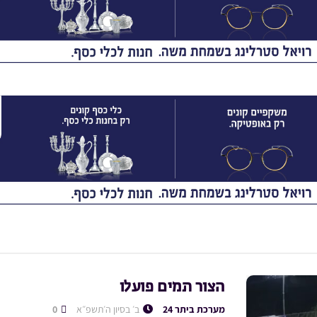
הצור תמים פועלו
מערכת ביתר 24
ב׳ בסיון ה׳תשפ״א
0