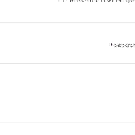
ן בנחל מודיעים: הבה"ח מוישי לודמיר ז"ל...
*
ובה מסומנים