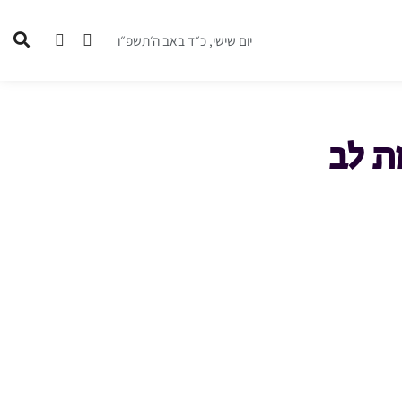
יום שישי, כ״ד באב ה׳תשפ״ו
ת לב