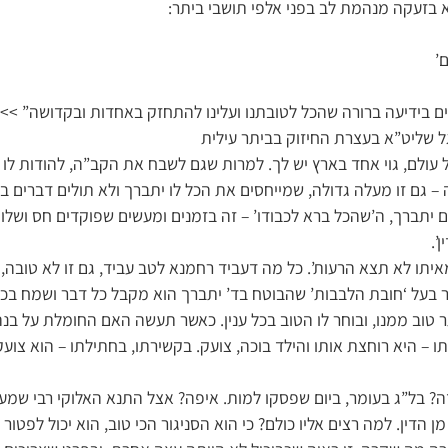
א בזעקה מנהמת לב בפני אלפי תושבי ביתר:
’
עים בידיעה ברורה שהכל לטובתנו ועלינו להתחזק באחדות ובקדושה” >
ל שליט”א בעצרת החיזוק בביתר עילית
ל עולם, גוי אחד בארץ יש לך. למרות שגם לשבח את הקב”ה, להודות לו ב
גם זו מעלה גדולה, שמייחסים את הכל לו יתברך ולא תולים דברים בכו
ם יתברך, ה’שהכל ברא לכבודו’ – זה בזמנים ומעשים שפוקדים חס ושלו
’.
מאיתו לא תצא הרעות’. כל מה דעביד רחמנא לטב עביד, גם זו לא טובה
ר בעל ‘חובת הלבבות’ שהבוטח בד’ יתברך הוא מקבל כל דבר ושמח בכל
ר טוב ממנו, ובוחר לו הטוב בכל ענין. כאשר תעשה האם החומלת על בנ
– היא רוחצת אותו והילד בוכה, צועק. בקשירתו, בחתילתו – הוא צוע
? בל”ג בעומר, ביום שפסקו למות. איפה? אצל התנא האלוקי רבי שמעון
 הדין. למה רצים אליו כולם? כי הוא הסניגור הכי טוב, הוא יכול לפטור א