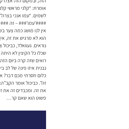
הזה, ובמקום הזה אצלו ק
אומרת: “קלני מראשי קלני
לשמים. “עמו אנכי בצרה”,
####’עמו’### – זה ###
אין לנו מושג כמה צער בש
הוא לא מרגיש את זה, אין 
נוראים. געוואלד, כביכול
שכלו כל הקיצין לא היתה
רואים שזה קרה ביום הזה
נבנית איזו פינה של לב בי
כלום חסרתי מכם דבר? אל
זה”. כביכול אומר הקב”ה:
את זה. ומכבדים זה את זה
פשוט הוא שאם קר…