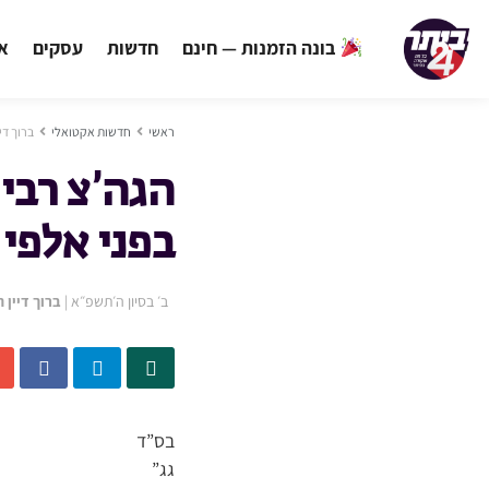
בונה הזמנות — חינם
חדשות
עסקים
אי
ראשי
חדשות אקטואלי
ברוך די
הגה’צ רבי
בפני אלפי 
ב׳ בסיון ה׳תשפ״א
|
ברוך דיין 
בס”ד
גג”