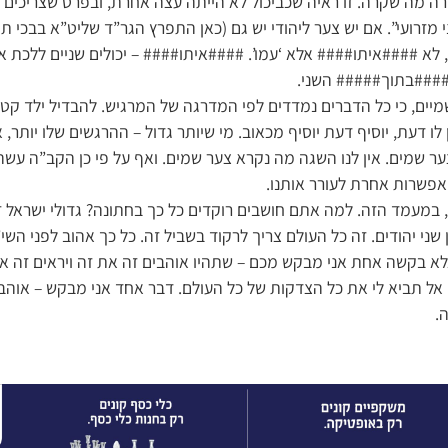
רה מה שקרה. זו ראיה שכביכול לא הייתה עצה אחרת, ובפרט שצריכי
 מזרועי”. אם יש צער ליהודי יש גם (כאן התפרץ הגר”ד שליט”א בבכי ת
 לא ####איתו#### אלא ‘עמו’. ####איתו#### – יכולים שניים ללכת א
####בתוך##### השני.
מיים, כי כל הדברים נמדדים לפי המדרגה של המרגיש. להבדיל ילד קט
לו דעת, יוסיף דעת יוסיף מכאוב. מי שיותר גדול – ההרגשים שלו יותר,
 צער שמים. אין לנו השגה מה נקרא צער שמים. ואף על פי כן הקב”ה עשה
 אפשרות אחרת לעורר אותנו.
, במעמד הזה. למה אתם חושבים רוקדים כל כך בחתונה? גדולי ישראל ז
ן שני יהודים. זה כל העולם צריך לרקוד בשביל זה. כל כך אהוב לפני השי”
א בקשה אחת אני מבקש מכם – שתהיו אוהבים זה את זה ויראים זה א
 אל תביא לי את כל הצדקות של כל העולם. דבר אחד אני מבקש – אוהבי
.