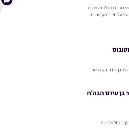
ר >>> כוחות ההצלה העניקו לו
ם על חייו במשך יומיים...
טובוס
גג:טרגדיה נוראית: הילד מיכאל שבתאי ז"ל נפטר מפצעיו לאחר תאונת האוטובוסכותרת:הצור תמים פועלו משנה:הילד בן ה־11 נפצע קשה
 בן עירנו הבה’ח
חף בנחל מודיעים