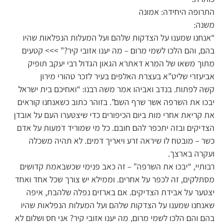
התרופה היחידה: אמונה
משנה:
“אנחנו שמענו על הצדקות שלהם ועל המעלות הנפלאות שהיו
בהם, והם הלכו לשמי מרום – מה יענו אזובי קיר?” >>> קטעים
מתוך משאו של המרא דאתרא הגאון הגדול רבי יעקב תופיק
אביעזרי שליט”א בעצרת האלפים בעיר לזכר טהורי מירון
קשה לפתוח. בנדב ואביהו אמר משה רבנו: “ואחיכם בית ישראל
יבכו את השרפה אשר שרף השם”. בזוהר כתוב כשאנחנו קוראים
את קריאת אחרי מות ביום הכיפורים כדי שיצטערו העם על אובדן
הצדיקים ובזה יתכפר להם חובם. כל מי שמוריד דמעות על אדם
כשר – מובטח לו שיראה זרע ויאריך דמים. לא תהיה משכלה
ועקרה בארצך.
רבותיי, “יבכו את השרפה” – זה כאב פנימי שכשבאמת קדושים
מסתלקים, זה לכפר על אחרים. וממילא יש צורך שכל אחד ואחד
יצטער על אבידת הצדיקים. אם בארזים נפלה שלהבת, איפה
שאנחנו שמענו על הצדקות שלהם ועל המעלות הנפלאות שהיו
בהם והם הלכו לשמי מרום, מה יענו אזובי קיר? אני חס ושלום לא