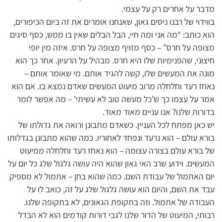
מדבר על אחרים רק על עצמי.
בווידוי של רבנו ניסים גאון, שאנחנו אומרים את זה ביום הכיפורים,
הוא כותב: “מה אני ומה חיי, הבל הבלים שאין בו ממש, כסף סיגים
מצופה על חרס” – כסף מזויף מצופה על חרס. איזה מין יופי
חיצוני, שהפנימיות שלו היא חרס. מבהיל על הרעיון. אחר כך הוא
מונה את המעשים שלו, קשה להגיד אותם. מי שאומר אותם –
נאחז רעד וחלחלה מרוב מיעוט המעשים שאדם נמצא בו. אם הוא
אמר על עצמו כך ש’כל מעשה טוב לא עשיתי’ – מה אפשר לומר
בדורות שלנו? אנו עניים מאוד מאוד.
יש כאן מפתח לכל העניין. כשאדם מתבונן ורואה את גדולתו של
בורא עולם – הוא נרעד ונפחד לאחוריו. כמה שהוא מתבונן בגדלותו
של בורא עולם בצורה עצומה – הוא נאחז רעד וחלחלה ממיעוט
המעשים. וידוע שרב האי גאון שהוא היה עושה גלגול שלג כל יום על
יום האתמול של עבודת השם. כמה שהוא בחן – אתמול לא מספיק
עבד את השם, והיום הוא עושה גלגול שלג על זה, כואב לו על
העבודה של אתמול. וזה בתקופת הגאונים, לא בתקופה שלנו.
רבותי, המיעוט של הדור שלנו לגבי דורות קודמים הוא לא הבדל