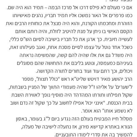
אם כי מעולם לא פילס דרכו אל מרכז הבמה – תמיד הוא היה שם.
כמו פרפרים אל האור נמשכו אליו תמיד חבריו, נהנים מאישיותו
הזוהרת ומחכמתו הקורנת, והוא היה מנצל את כוחותיו הרבים ואת
הקסם האישי בו ניחן על מנת להיטיב לזולת, והיה רותם אותם
לעשייה חיובית. כך ארגן את כל חבריו בישיבה לסיום הש”ס כללי,
כשכל אחד נוטל על עצמו לסיים מסכת אחת, ואגב פעילותו זאת,
היה משדל גם את אלו שהיה להם קשה, שהמשימה נראתה
בעיניהם כמעמסה, ונוטע בליבם את התחושה שהם מסוגלים
ויכולים, וכך רתם עוד ועוד בחורים לתורה הקדושה.
הרב יהושע מאיר דויטש שליט”א ראש “כולל חצות”, מספר
ל’שערים’ על אליהו ז”ל שהיה מעמודי התווך של המניין בשבתות,
שקול תפילתו ותורתו המהדהד היה מוסיף נופך לאווירת השבת
בבית הכנסת. “אינני יכול אפילו לחשוב על כך שקול זה נדם ושוב
לא נשמע אותו” הוא אומר.
מסלול חייו המבטיח בעולם הזה נגדע ביום ל”ג בעומר, באסון
הנורא באתרא קדישא מירון, אז נתעלה לישיבה של מעלה,
להמשיך בה את סדרי לימודו התובעניים.