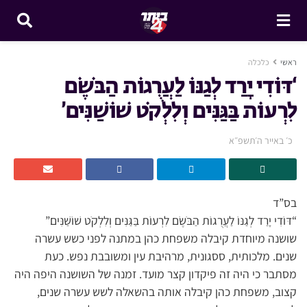
ראשי
כלכלה
‘דּוֹדִי יָרַד לְגַנּוֹ לַעֲרֻגוֹת הַבֹּשֶׂם
לִרְעוֹת בַּגַּנִּים וְלִלְקֹט שׁוֹשַׁנִּים’
כ׳ באייר ה׳תשפ״א
בס”ד
“דּוֹדִי יָרַד לְגַנּוֹ לַעֲרֻגוֹת הַבֹּשֶׂם לִרְעוֹת בַּגַּנִּים וְלִלְקֹט שׁוֹשַׁנִּים”
שושנה מיוחדת קיבלה משפחת כהן במתנה לפני כשש עשרה
שנים. מלכותית, ססגונית, מרהיבת עין ומשובבת נפש. כעת
מסתבר כי היה זה פיקדון קצר מועד. זמנה של השושנה היפה היה
קצוב, משפחת כהן קיבלה אותה בהשאלה לשש עשרה שנים,