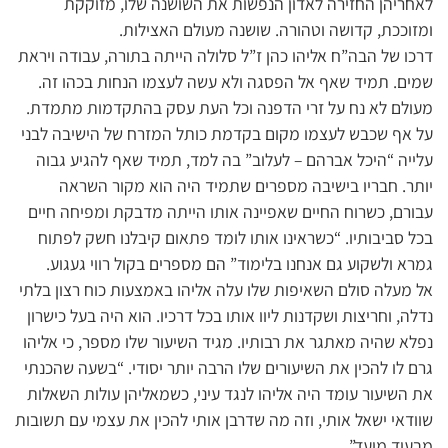
לאחריהן החזירה לאדון הנפשות את השושנה שלו, מזוקקת
ומזוככת, קדושה וטהורה. שושנה מעולם האצילות.
דרכו של הבה”ח אליהו כהן ז”ל סלולה הייתה בתורה, עבודה ויראת
שמים. תמיד שאף אל הפסגה ולא עשה לעצמו הנחות בכהו זה.
מעולם לא נח על זרי הדפנה וכל העת עסק בהתקדמות מתמדת.
על אף שכבש לעצמו מקום בקדמת כותל המזרח של הישיבה לבני
עלייה “היכל אברהם – לעלוב” בה למד, תמיד שאף להגיע גבוה
יותר. חבריו בישיבה מספרים שתמיד היה הוא מקור השראה
עבורם, כשרוח החיים שאפיינה אותו הייתה מדבקת ומפיחה חיים
בכל סביבותיו. “כשראינו אותו לומד פתאום קיבלנו חשק לפתוח
גמרא ולשקוע גם אנחנו בלימוד” הם מספרים בקול רווי געגוע.
אל מעלה סולם השאיפות שלו עלה אליהו באמצעות כוח רצון בלתי
נדלה, וחריצות ושקדנות ליוו אותו בכל דרכיו. הוא היה בעל כישרון
נפלא שהיה מאתגר את רבותיו. מגיד השיעור שלו מספר, כי אליהו
גרם לו להכין את השיעורים שלו הרבה יותר יסודי. “בשעה שהכנתי
את השיעור עומד היה אליהו לנגד עיני, כשמאליהן עולות השאלות
שוודאי ישאל אותי, וזה מה שדרבן אותי להכין את עצמי עם תשובות
מבעוד מועד”.