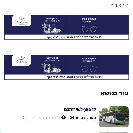
ת.נ.צ.ב.ה
עוד בנושא
קו 986 לשירותכם
מערכת ביתר 24
כ׳ באייר ה׳תשפ״א
0