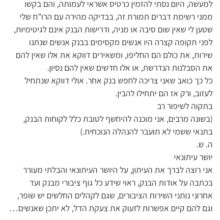
למעשה, היום נסתי להזמין כרטיס אשראי לעמותה, והם בקשו
ממני רשימת דברים תמורת זה, בבדיקה מהירה עם הרו”ח שלי
שטען לי שאין שום סיבה או מניה, ודרישות הבנק אינם לגיטימיות,
לפני תקופה קצרה היו אנשים מקסימים בבנק אנשים שנתנו
שירות, את כולם הם החליפו, ומשאירים דווקא את אלו שאין להם
את הסבלנות הנדרשת, או אלו חדשים שאין להם נסיון.
כל כך כואב שאני צריכה לחפש בנק אחר. אולי דווקא שנתחיל
לעזוב, ורק אז הם יתחילו להבין.
בתקוה לשיפור רב
(בשונה מרבים, אני מוכנה להיחשף לטובת כלל לקוחות הבנק,
בתנאי ששמי לא תועבר להנהלה הנוכחית.)
ה. ש.
יושר עיתונאי
אני רוצה לברך את העיתון, על היושר העיתונאי והבלתי מעורר
בכתבה על אודות הבנק, ראוי שידע כל גוף ציבורי מבנק ועד
אחרוני נותני השירות הציבורים, שגם לקהלים החלשים יש שופר,
וגם להם קיים אפשרות לזעוק את צעקת הדל, לא יתכן שאנשים…