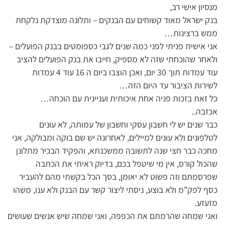
מנסיון אישי רב,
בנק ישראל מאוד קשוחים עם הבנקים – ותלונה מוצדקת נלקחת
ממש ברצינות…
אני אישית פניתי לפני כמה שנים לגבי כספומטים בבנק הפועלים –
ולאחר שהוכחתי שזה לא מספיק, חייבו את בנק הפועלים להציב
עוד עמדות תוך 30 יום, ואכן הוצבו ביום ה 16 עוד 4 עמדות
לשירות הציבור עד היום הזה…
כל זאת בזכות פניה אחת איכותית ועניינית עם הוכחה…
אכזבה..
כבר שנים יש לי חשבון עסקי וחשבון של עמותה, לא עונים
לטלפונים ולא עונים למיילים, לאחרונה יש שם בוקה ומבולקה, אני
מחכה כבר חצי שנה לתשובה ממשכנתא, והפקיד הבכיר מתלונן
שהכול קורס, אין מי שיטפל בכם, בדיוק ראיתי את הכתבה
שפרסמתם וזה פשוט לא יאומן, בסך הכל בקשתי מהם להעביר
כסף לפק”מ ולא בוצע, ניסתי ליצור קשר עם הבנק ולא ענו, משהו
מזעזע.
ואני שמחה שהרמתם את הכפפה, ואני שמחה שיש אנשים שעושים