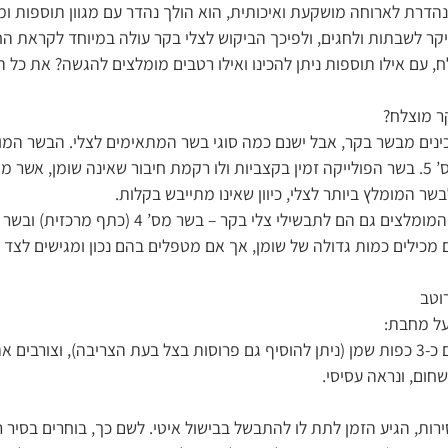
הדרת לארוחה מושקעת ואיכותית, הוא הולך נהדר עם מגוון תוספות ו
ר לשבתות ולחגים, ולפיכך הביקוש לצלי בקר עולה במיוחד לקראת הח
ח, עם אילו תוספות ניתן להכינו ואילו רטבים מומלצים להגשה? את כל
ר מוצלח?
מכינים מבשר בקר, אבל ישנם כמה סוגי בשר המתאימים לצלי. הבשר המו
‘פולייקה’ המוכר כבשר מס’ 5. בשר הפולייקה זמין בקצביות ולו רקמת חיבור שאינה שומ
שר המומלץ ביותר לצלי, כיוון שאינו מתייבש בקלות.
 מכילים כמות גדולה של שומן, אך אם מטפלים בהם נכון ומגישים לצד 
וטב
על מחבת:
מחממים מחבת רחבה עם כ-3 כפות שמן (ניתן להוסיף גם פרוסות בצל בעת הצריבה), וצ
חום, ונראה עסיסי.
ות, הגיע הזמן לתת לו להתבשל בבישול איטי. לשם כך, בוחרים בסיר ר