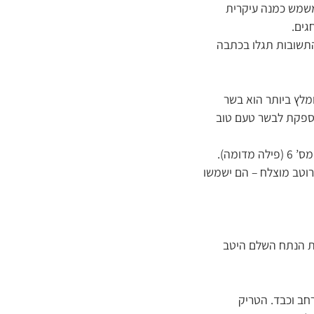
משמש כמנה עיקרית
גים.
 התשובות תגלו בכתבה
מלץ ביותר הוא בשר
ן, אשר מספקת לבשר טעם טוב
ישנם עוד שני סוגי בשרים המומלצים גם הם לתבשילי צלי בקר – בשר מס’ 4 (כתף מרכזית) ובשר מס’ 6 (פילה מדומה).
רוטב מוצלח – הם ישמשו
ורבים את הנתח השלם היטב
חב וכבד. הטריק