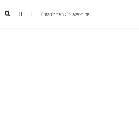
יום חמישי, כ״ג באב ה׳תשפ״ו