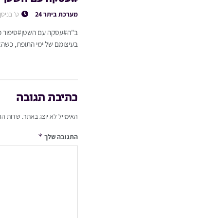
מערכת ביתר 24
ט׳ בניסן
ב"ה#עסקה עם השטן#סיפור מט
בעיצומם של ימי התופת, כשהא
כתיבת תגובה
האימייל לא יוצג באתר.
שדות הח
*
התגובה שלך