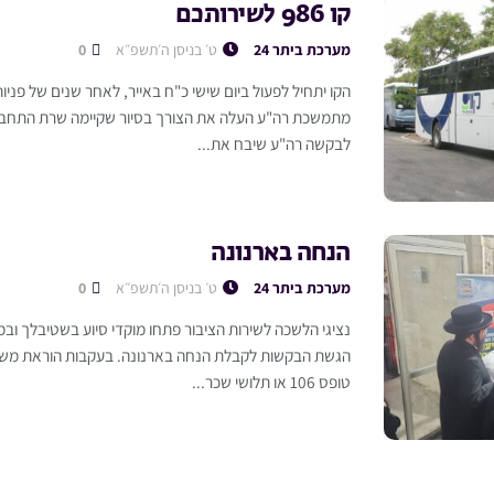
קו 986 לשירותכם
מערכת ביתר 24
ט׳ בניסן ה׳תשפ״א
0
הקו יתחיל לפעול ביום שישי כ"ח באייר, לאחר שנים של פניות
מתמשכת רה"ע העלה את הצורך בסיור שקיימה שרת התחבורה
לבקשה רה"ע שיבח את...
הנחה בארנונה
מערכת ביתר 24
ט׳ בניסן ה׳תשפ״א
0
נציגי הלשכה לשירות הציבור פתחו מוקדי סיוע בשטיבלך ובמ
הגשת הבקשות לקבלת הנחה בארנונה. בעקבות הוראת משרד
טופס 106 או תלושי שכר...