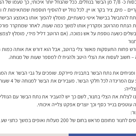
למניעת התייבשות הוא לכסות כ- 7/8 מן הבשר בנוזלים. ככל שהנוזל יותר איכותי, כך טעמ
ריים – מים, ציר בקר או יין. לכל נוזל יש להוסיף תוספות שמתאימות לו ו
נתח להתבשל בבישול איטי כשעתיים, מומלץ להפוך אותו באמצע הבישול
 הנתח מהרוטב ומקררין אותו למשך כמה שעות. לאחר שמתקרר פורסי
בשלים כשעה נוספת על אש נמוכה. (אם הרוטב דליל מידי, מומלץ לצמצם
נור
רש פחות התעסקות מאשר צלי ברוטב, אבל הוא דורש את אותה כמות ה
– חשוב לעסות את הצלי היטב ולהניח לו למספר שעות של מנוחה.
 ומניחים את נתח הבשר בתבנית פיירקס. שופכים על גבי הבשר את המר
רינדה לכל חלקי הבשר. מעבירים את הבשר למנוחה של 4 שעות עד לילה במקרר.
לייה:
 לצלות את הצלי בתנור, לשם כך יש להעביר את נתח הבשר עם הנוזלים 
 עוטפים בנייר כסף וכך יוצרים אפקט צלייה איכותי.
ר:
מם מראש בחום של 200 מעלות ואופים במשך כחצי שע…