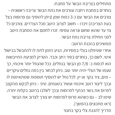
מתחילים בצריבת הבשר על מחבת:
בוחרים במחבת רחבה וצורבים את נתח הבשר צריבה ראשונית –
צורבים את הבשר עם כ-3 כפות שמן (ניתן להוסיף גם פרוסות בצל
בעת הצריבה) זיכרו – חשוב לצרוב היטב מכל הצדדים. צורבים כל
צד עד שהוא שחום ונראה עסיסי. זכרו לחמם את המחבת היטב
לפני תחילת צריבת נתח הבשר.
ממשיכים בהכנת הרוטב:
אחרי שטיפלנו בצלי במסירות, הגיע הזמן לתת לו להתבשל בבישול
איטי. לשם כך, בוחרים בסיר רחב וכבד. הטריק למניעת התייבשות
הוא לכסות כ- 7/8 מן הבשר בנוזלים. ככל שהנוזל יותר איכותי, כך
טעמו של הצלי יהיה יותר טוב. ניתן לבחור בין כמה נוזלים עיקריים
– מים, ציר בקר או יין. לכל נוזל יש להוסיף תוספות שמתאימות לו
ובכך ליצור רוטב איכותי ועשיר בטעמים. טיפ – ניתן לבקש מהקצב
לפרוס את בשר הכתף לפרוסות ובכך לשלבו ברוטב בקלות יתרה.
שימו לב – גם כשהוא פרוס לפרוסות יש צורך לצרוב את הבשר
(ראו מתכונים בהמשך).
מדריך להכנת צלי בקר בתנור