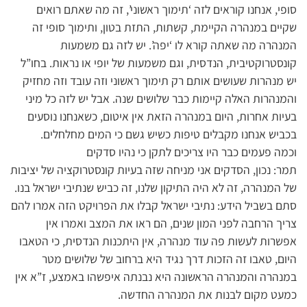
סופי, אנחנו קוראים לזה ‘תימוך ראשוני’, זה מה שאתם רואים
שקיים במנהרה הקיימת, קשתות, התזת בטון, ותימוך סופי זה
המנהרה מה שאתה קורא לו ‘יפה’. יש לזה גם משמעות
קונסטרוקטיבית, הנדסית, וגם משמעות של יופי או נראות. בחו”ל
יש מנהרות שעושים אותם רק תימוך ראשוני וזה עובד וזה מחזיק
והמנהרות האלה קיימות כבר שלושים שנה. אבל יש לזה כל מיני
בעיות אחרות, היום במנהרה הזאת אין איטום, כשאנחנו נוסעים
בכביש אנחנו מקבלים טיפות כשיש גשם כי המים מחלחלים.
וכמה פעמים כבר היו צריכים לתקן כי נהיו סדקים
תמר: נכון, הסדקים אני מניחה שזה בעיות קונסטרוקציה של יציבות
של המנהרה, זה לא היה התיקון שלנו, זה כביש שנתיבי ישראל בנו.
סתם בשביל הידע: נתיבי ישראל קבלו את הפרויקט הזה אמרו להם
צריך הרחבה לפני המון שנים, הם ראו את המצב ואמרו אין
אפשרות לעשות פה עוד מנהרה, אין היתכנות הנדסית, כי הטאבו
היום, טאבו זה הזכות דרך נגיד היא ברחוב של שלושים מטר
במנהרה והמנהרה הראשונה היא נבנתה איפשהו באמצע, ז”א אין
כמעט מקום לבנות את המנהרה החדשה.