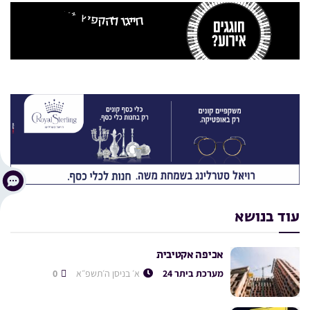
עוד בנושא
אכיפה אקטיבית
מערכת ביתר 24
א׳ בניסן ה׳תשפ״א
0