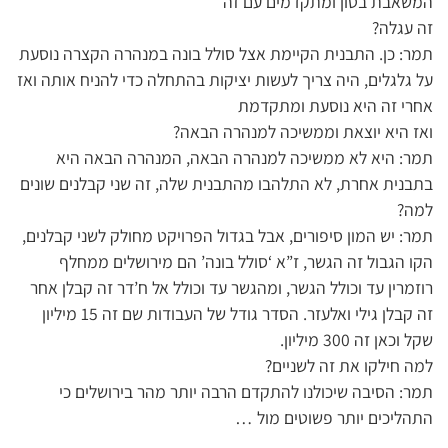
המשאבת בטון ומתקדמים עם זה
זה עגלה?
תמר: כן. התבנית הקיימת אצל סולל בונה במנהרה הקצרה נוסעת
על גלגלים, היה צריך לעשות יציקות בהתחלה כדי להניח אותה ואז
אחרי זה היא נוסעת ומתקדמת
ואז היא יוצאת וממשיכה למנהרה הבאה?
תמר: היא לא ממשיכה למנהרה הבאה, המנהרה הבאה היא
בתבנית אחרת, לא התלהבו מהתבנית שלה, זה שני קבלנים שונים
למה?
תמר: יש המון סיפורים, אבל בגדול הפרויקט מחולק לשני קבלנים,
הקו הגבול זה הגשר, ז”א ‘סולל בונה’ הם מירושלים ממחלף
רוזמרין עד וכולל הגשר, ומהגשר עד וכולל אל ח’דר זה קבלן אחר
זה קבלן גילי ואלעזר. הסדר גודל של העבודות שם זה 15 מיליון
שקל וכאן זה 300 מיליון.
למה חילקו את זה לשניים?
תמר: הסיבה שיכולנו להתקדם הרבה יותר מהר בירושלים כי
התהליכים יותר פשוטים מול …