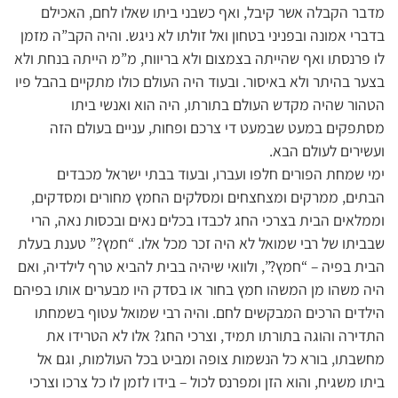
מדבר הקבלה אשר קיבל, ואף כשבני ביתו שאלו לחם, האכילם
בדברי אמונה ובפניני בטחון ואל זולתו לא ניגש. והיה הקב”ה מזמן
לו פרנסתו ואף שהייתה בצמצום ולא בריווח, מ”מ הייתה בנחת ולא
בצער בהיתר ולא באיסור. ובעוד היה העולם כולו מתקיים בהבל פיו
הטהור שהיה מקדש העולם בתורתו, היה הוא ואנשי ביתו
מסתפקים במעט שבמעט די צרכם ופחות, עניים בעולם הזה
ועשירים לעולם הבא.
ימי שמחת הפורים חלפו ועברו, ובעוד בבתי ישראל מכבדים
הבתים, ממרקים ומצחצחים ומסלקים החמץ מחורים ומסדקים,
וממלאים הבית בצרכי החג לכבדו בכלים נאים ובכסות נאה, הרי
שבביתו של רבי שמואל לא היה זכר מכל אלו. “חמץ?” טענת בעלת
הבית בפיה – “חמץ?”, ולוואי שיהיה בבית להביא טרף לילדיה, ואם
היה משהו מן המשהו חמץ בחור או בסדק היו מבערים אותו בפיהם
הילדים הרכים המבקשים לחם. והיה רבי שמואל עטוף בשמחתו
התדירה והוגה בתורתו תמיד, וצרכי החג? אלו לא הטרידו את
מחשבתו, בורא כל הנשמות צופה ומביט בכל העולמות, וגם אל
ביתו משגיח, והוא הזן ומפרנס לכול – בידו לזמן לו כל צרכו וצרכי