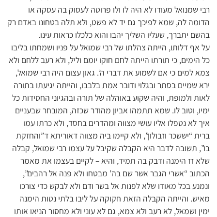
רבי שמנואל מעודו לא היה לו ולו פרוטה לעסוק בה עסקה או
הדומה לה, שמא לפיכך גם יד לא פשט, ולא תלה בטחונו באדם רק
בהשם יתברך, שעליו השליך יהבו והוא כלכלו כראות עינו.
על אף דלותו, הייתה צהלתו של רבי שמואל על פניו ושמחתו בליבו
כל הימים, כי תורתו הייתה לחם חוקו יומם וליל, ולא רעב ללחם ולא
צמא למים כי אם לשמוע את דברי ה’. גאון עצום היה רבי שמואל,
ירא שמיים בסתר ובגלוי ודובר אמת בלבבו, והייתה יגיעתו בתורה
לאות ולמופת, והיה שקוע באוהלה של תורה ובהגיוני החסידות כל
ימיו, וטוב לו. שמא תתמהו אביון מהודר שכזה, המובחר שבעניים
איך לא נטפלו אליו עושי מצווה ומהדרים בחסד, ולא כרתו עמו
ברית “יששכר וזבולון”, ולא קיימו ביה מצווה דאוריתא ד”והחזקת
בו”, תשובה לדבר היא הקבלה שקיבל על עצמו רבי שמואל, קבלה
שלא זז הימנה ודבק בה תמיד, והיא – לקיים בעצמו את מאמר
הכתוב “אשרי הגבר אשר שם בה’ מבטחו ולא פנה אל רהבים”,
ונמנע בכל מאודו שלא לפנות אל בשר ודם ולא לבקש כדי צורכו
מאיש. והייתה הקבלה הזאת חקוקה על ליבו בלתי נטות הימנה
ימין ושמאל, לא רעב ולא צמא, גם לא עוני ולא מחסור הניאו אותו