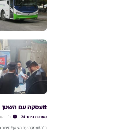
#עסקה עם השטן
מערכת ביתר 24
כ״ז בשב
ב"ה#עסקה עם השטן#סיפור מט