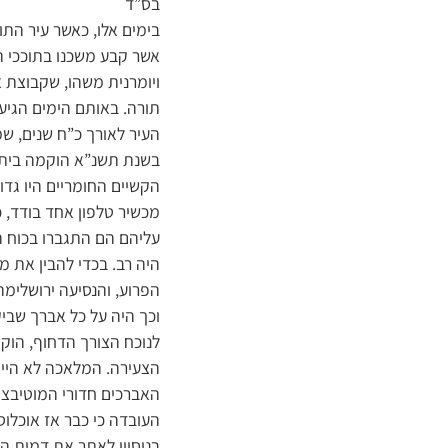
בס”ד
בימים אלו, כאשר עיר התו
אשר קבע משכנו בתוככי הע
ויומרנית משהו, שקבוצת א
תורה. באותם הימים הגיע 
העיר לאורך כ”ח שנים, שמס
בשנת תשנ”א הוקמה ביתר 
הקשיים החומריים היו גדול
מכשיר טלפון אחד בודד, כ
עליהם הם התגברו בכוח הר
היה רב. בכדי להבין את מ
הפרוע, והנסיעה ירושלימה 
וכך היה על כל אברך שבי
לנוכח הצורך הדחוף, הוק
הצעירה. המלאכה לא היית
האברכים חדורי המוטיבצי
העובדה כי כבר אז אוכלוס
בניסיון לאתר את דמות ה