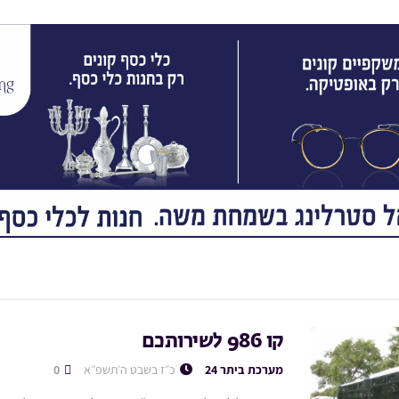
קו 986 לשירותכם
מערכת ביתר 24
כ״ז בשבט ה׳תשפ״א
0