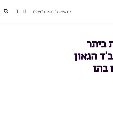
יום שישי, כ״ד באב ה׳תשפ״ו
 ביתר
’ד הגאון
 בתו