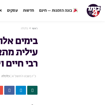
בונה הזמנות — חינם
חדשות
עסקים
אי
ראשי
כלכלה
בימים אלו
עילית מתא
רבי חיים ו
כ״ז בשבט ה׳תשפ״א
|
כלכלה