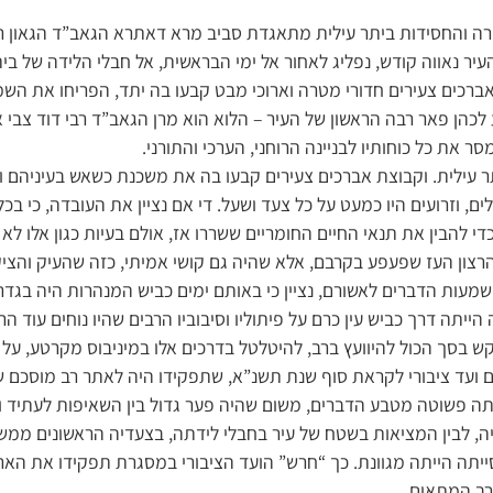
רה והחסידות ביתר עילית מתאגדת סביב מרא דאתרא הגאב”ד הגאון רבי
יר נאווה קודש, נפליג לאחור אל ימי הבראשית, אל חבלי הלידה של בית
ברכים צעירים חדורי מטרה וארוכי מבט קבעו בה יתד, הפריחו את השמ
לכהן פאר רבה הראשון של העיר – הלוא הוא מרן הגאב”ד רבי דוד צבי א
ר את כל כוחותיו לבניינה הרוחני, הערכי והתורני.
עילית. וקבוצת אברכים צעירים קבעו בה את משכנת כשאש בעיניהם ות
ים, וזרועים היו כמעט על כל צעד ושעל. די אם נציין את העובדה, כי בכ
די להבין את תנאי החיים החומריים ששררו אז, אולם בעיות כגון אלו לא
צון העז שפעפע בקרבם, אלא שהיה גם קושי אמיתי, כזה שהעיק והציק 
שמעות הדברים לאשורם, נציין כי באותם ימים כביש המנהרות היה בגדר 
הייתה דרך כביש עין כרם על פיתוליו וסיבוביו הרבים שהיו נוחים עוד ה
קש בסך הכול להיוועץ ברב, להיטלטל בדרכים אלו במיניבוס מקרטע, על
ם ועד ציבורי לקראת סוף שנת תשנ”א, שתפקידו היה לאתר רב מוסכם ש
ה פשוטה מטבע הדברים, משום שהיה פער גדול בין השאיפות לעתיד ו
ה, לבין המציאות בשטח של עיר בחבלי לידתה, בצעדיה הראשונים ממש
ייתה הייתה מגוונת. כך “חרש” הועד הציבורי במסגרת תפקידו את האר
רב המתאים.