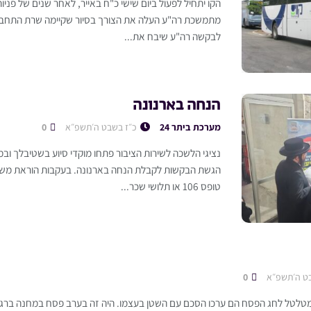
הקו יתחיל לפעול ביום שישי כ"ח באייר, לאחר שנים של פניות
מתמשכת רה"ע העלה את הצורך בסיור שקיימה שרת התחבורה
לבקשה רה"ע שיבח את...
הנחה בארנונה
מערכת ביתר 24
כ״ז בשבט ה׳תשפ״א
0
נציגי הלשכה לשירות הציבור פתחו מוקדי סיוע בשטיבלך ובמ
הגשת הבקשות לקבלת הנחה בארנונה. בעקבות הוראת משרד
טופס 106 או תלושי שכר...
ט ה׳תשפ״א
0
לטל לחג הפסח הם ערכו הסכם עם השטן בעצמו. היה זה בערב פסח במחנה ברגן-