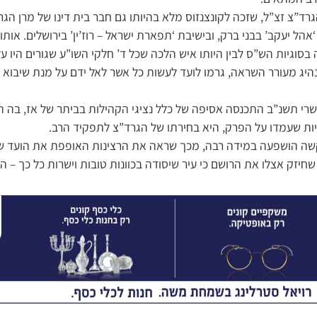
רד”צ זצ”ל, שזכה לקונצנזוס מלא בהיותו גם חבר בית דינו של מרן הגר”
הל יעקב’ בבני ברק, ובישיבת ‘תפארת ישראל – רוז’ין’ בירושלים. אותו 
סוגיות הש”ס לבין היותו איש הלכה שכל ד’ חלקי השו”ע שגורים היו על 
היג מעורר השראה, גרמו לועד לעשות כל אשר לאל ידם על מנת שיבוא 
רי תשנ”ב התכנסה אסיפה של כלל נציגי הקהילות בביתר של אז, בה ה
ת שעמדו על הפרק, היא בחירתו של הגרד”צ לתפקיד הרב.
שה הושפעה במידה רבה, מכך שראה את הרצינות האופפת את הועד שכ
 שחיזק אצלו את הרושם כי עיר שיסודה בכוונות טובות וישרות כל כך –