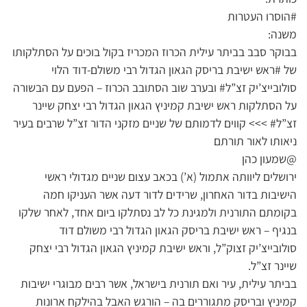
#הוסרו העטרות
משנה:
בבוקר סבב בביתר עילית הכרוז המכריז בקול בוכים על הסתלקותו
של #ראש ישיבת בריסק הגאון הגדול רבי משולם-דוד הלוי
סולובייצ’יק זצ”ל# ובערב שוב הסתובב הכרוז – הפעם עם הבשורה
על הסתלקות ראש ישיבת קמיניץ הגאון הגדול רבי יצחק שיינר
זצ”ל# >>> קווים לדמותם של שניים מזקני הדור זצ”ל שרבים בעיר
ניאותו לאור תורתם
@שמעון כהן
ירושלים ליוותה אתמול (א’) בכאב עצום שניים מגדולי ראשי
הישיבות בדור האחרון, שרידים לדור דעה אשר העניקו חמה
בקומתם התורנית ולמגינת כל לב נסתלקו ביום אחד, לאחר שלקו
בנגיף – ראש ישיבת בריסק הגאון הגדול רבי משולם דוד
סולובייצ’יק זצוק”ל, וראש ישיבת קמיניץ הגאון הגדול רבי יצחק
שיינר זצ”ל.
בביתר עילית, עיר ואם תורנית בישראל, אשר רבים מבוגרי ישיבות
קמיניץ ובריסק מתגוררים בה – הורגש האבל בהילקח ארונות