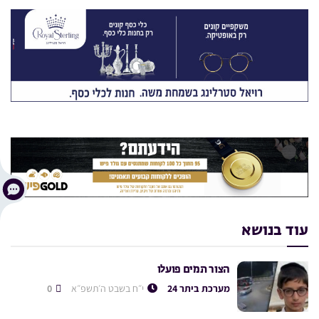
עוד בנושא
הצור תמים פועלו
מערכת ביתר 24
י״ח בשבט ה׳תשפ״א
0