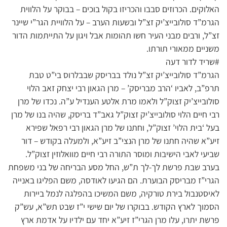
האלוקים. הכרוזים סבבו והכריזו בקול בוכים – בבוקר על הלווית
הגרמ”ד סולובייצ’יק זצ”ל ובשעות הערב – על הלוויית הגר”י שיינר
זצ”ל, ורבים מבני העיר חשו תהומות אבל ויגון על התייתמות הדור
משניים ממאורי תורתו.
#שריד לדור דעה
הגרמ”ד סולובייצ’יק זצ”ל נולד בבריסק שבבלרוס בי”ט טבת
תרפ”ב, לאביו ‘הרב מבריסק’ – מרן הגאון רבי יצחק זאב הלוי
סולובייצ’יק זצוק”ל ולאמו מרת אלטע הענדיל ע”ה. נכדו של מרן
רבי חיים הלוי סולובייצ’יק זצוק”ל גאב”ד בריסק, שהיה בנו של מרן
בעל ‘בית הלוי’ זצוק”ל, וחתנו של מרן הגאון רבי רפאל שפירא
זיע”א שהיה חתנו של מרן הנצי”ב זיע”א, ולמעלה בקודש – דור
שביעי לאבי הישיבות ומוסר התורה רבי חיים מוואלוזין זצוק”ל.
בערב שבת פרשת לך-לך ת”ש, החל מסע הבריחה של בני משפחת
הגרי”ז מבריסק הבוערת. הם הגיעו לאודסה, משם הפליגו באנייה
לאיסטנבול בירת טורקיה, משם המשיכו בהפלגה לנמל ביירות
הסמוך לארץ הקודש. בבוקרו של יום שישי י”ז שבט תש”א, עש”ק
פרשת יתרו, עלו מרן הגרי”ז זיע”א יחד עם ילדיו על אדמת ארץ