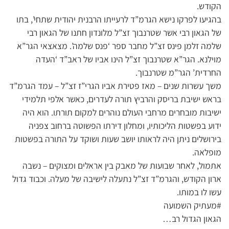
הקודש.
בהגיעו לפרקו נישא הגרמ”ד לרעייתו הרבנית יהודית שתחי’, בתו
של הגאון רבי אשר שטרנבוך זצ”ל מלונדון חתנו של הגאון רבי
שלמה זלמן פינס זצ”ל מחבר ספר ‘פנס שלמה’. מצאצאי הגר”א
מוילנא. הגר”א שטרנבוך זצ”ל הינו אביו של ראב”ד ‘העדה
החרדית’ הגר”מ שטרנבוך.
משך עשרות שנים – מאז פטירת אביו הגרי”ז זצ”ל – עמד הגרמ”ד
בראש ישיבת בריסק והרביץ תורה לעדרים, כאשר אלפי תלמידי
ישיבות מובחרים מרחבי העולם נוהרים למקום תורתו. הוא היה
ידוע בפשטות הליכותיו, ומחלון דירתו הפשוטה ברחוב צפניה
בירושלים ניתן היה לראותו יושב שעות ושוקד על התורה בפשטות
מופלאה.
אתמול, לאחר שבועות של מאבק בין אראלים ומצוקים – נשבה
ארון הקודש, והגרמ”ד זצ”ל נתעלה לישיבה של מעלה. וכבוד גדול
עשו לו במותו.
#מעתיק השמועה
הגאון הגדול רב…