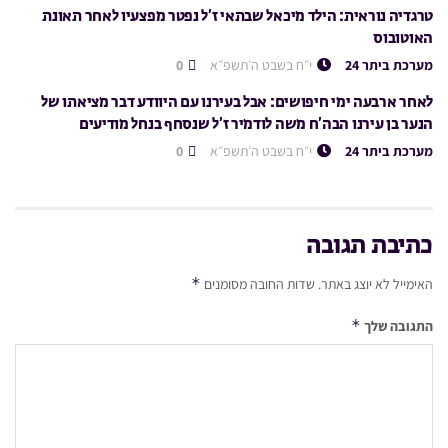
טרגדיה נוראית: הילד מיכאל שבתאי ז’ל נפטר מפצעיו לאחר תאונת
האוטובוס
מערכת ביתר 24
י״ח בשבט ה׳תשפ״א
0
לאחר ארבעה ימי חיפושים: אבל בעירנו עם היוודע דבר מציאתו של
הנער בן עירנו הבה’ח משה לודמיר ז’ל שנסחף בנחל מודיעים
מערכת ביתר 24
י״ח בשבט ה׳תשפ״א
0
כתיבת תגובה
*
האימייל לא יוצג באתר.
שדות החובה מסומנים
*
התגובה שלך