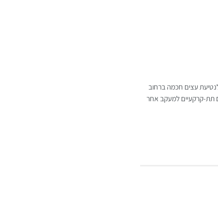
לנטיעת עצים חכמה ברחוב
ם תת-קרקעיים למעקב אחר