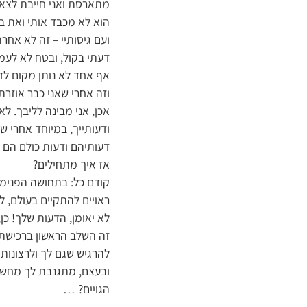
מתארסת ואני חייבת לצא
הוא לא מכבד אותי ואת ב
ועם גיסותיי – זה לא אחר
דעתי בקול, ובטח לא לעמו
אף אחד לא נותן מקום לדע
וזה אחרי שאני כבר אוזרת
אכן, אני מבינה לליבך. ל
ודעותייך, במיוחד אחרי ש
דעותיהם ודעות כולם הם
אז איך מתחילים?
קודם כל: בתחושה הפנימי
ראויים להתקיים בעולם, ל
לא יאומן, הדעות שלך! כן
זה השלב הראשון ברכישת
להרגיש שגם לך ולרצונותיי
ובעצם, מתגנבת לך מחשבה
הגויים? …