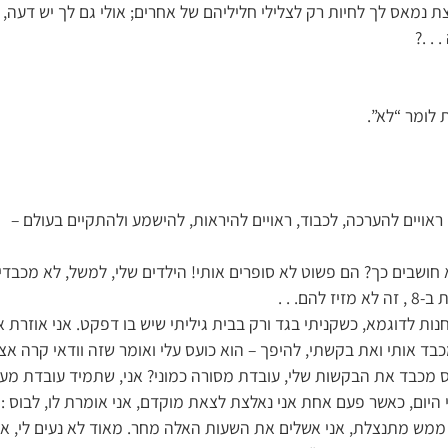
 נמאס לך לחיות רק לצלילי חליליהם של אחרים; אולי גם לך יש דעה, ר
. .?
 לומר “לא”.
 ראויים להערכה, לכבוד, ראויים להיראות, להישמע ולהתקיים בעולם –
חושבים כך? הם פשוט לא סופרים אותי! הילדים שלי, למשל, לא מכבדים
הם. . .
חנות לדוגמא, כשקניתי בגד ורק בבית גיליתי שיש בו דפקט. אני אוזרת א
ד אותי ואת בקשתי, להיפך – הוא כועס עלי ואומר שזה וודאי קרה אצל
 מכבד את הבקשות שלי, עובדת מסורה כמוני? אני, שתמיד עובדת מעב
י היום, כאשר פעם אחת אני נאלצת לצאת מוקדם, אני אומרת לו, לבוס : 
ממש מתנצלת, אני אשלים את השעות האלה מחר. מאוד לא נעים לי, א