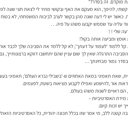
ת מוקדם. זה בסדר?”
קשתי, להיפך, הוא מעקם את האף ובקושי מתיר לי לצאת חצי שעה לפני
ת. כאשר יש לי דעה שונה מהן בקשר לערב לביבות המשפחתי, לא בטוח 
ד עליה עד שממש יקבעו משהו על פיה. . .
ה שלי ! !
 אומץ ומביעה אותה בקול!
א קל ללמוד ‘לעמוד על דעתך’; לא קל ללמד את הסביבה שלך לכבד אותך
הסביבה התרגלה שאין לך שום עניין שהם יתחשבו דווקא ברצונותייך, גם
 בסדר גמור מבחינתך…
ת, שאת תאמיני במאת האחוזים ש-‘בשבילי נברא העולם’; תאמיני בעוב
ראות אור ,להישמע ואפילו לקבוע מציאות בשטח, לפעמים.
, הם ראויים לשנות משהו בעולם.
 מידת האסרטיביות –
ך יש זכות קיום.
 קטנה ללב, מי אמר שזו בכלל תכונה יהודית, כל האסרטיביות הזאת? 