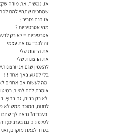
אז, נמשיך. את מודה שקצת
שמחכים שתהיי להם לפה . 
אז הנה נסביר :
מהי אסרטיביות ?
אסרטיביות = לא רק לדעת
זה לכבד גם את עצמי
את הדעות שלי
את הרצונות שלי
להאמין שגם אני ורצונותיי
בלי לפגוע באף אחד ! !
ומה לעשות אם אחרים לא 
אומרת להם להיות במיטות ב-8 , זה לא מזיז ל
ולא רק בבית, גם בחוץ. ב
לחנות, המוכר ממש לא מכב
ובעבודה? נראה לך שהבוס
לטלפונים גם בערבים; ויה
בסדר לצאת מוקדם, ואני 