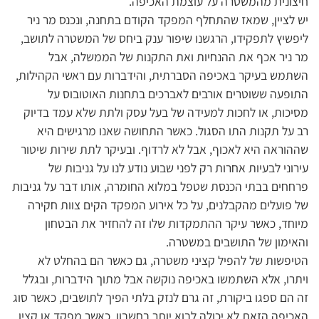
חיצונית מהמשטרה על עוצמת האכיפה.
יש לציין, שמאז שהתחלף המפקד הקודם בתחנה, ונכנס מר ניר
ליפשיץ לתפקידו, הרגשנו שיפור ענק ביחס של המשטרה לתושב,
מר ניר אכף את ההנחיות ואת התקנות של הממשלה, אבל
השתמש בעיקר באכיפה הסברתית, והידברות עם ראשי הקהילות,
התופעה ששוטרים אורבים לאברכים בתחנות האוטובוס על
מסיכות, או לחכות למעידה של בעל עסק ולתת שלא עמד בדיוק
רב על תקנות התו הסגול. כאשר התחושה שאנו מרגישים היא
שההוראה היא לאכוף, אבל לא לרדוף. ובעיקר לתת שירות שיטור
עירוני לבעיות אחרות רק לפני שבוע נודע לנו על גניבות של
פרחחים בבתי הכנסת שטפל במלוא החומרה, אותו דבר על גניבות
של פועלים מהקבלנים, על כל אירוע המפקד הקים צוות חקירה
מיוחד, כאשר עיקר ההתמקדות שלו זה להחזיר את הבטחון
והאימון של התושבים במשטרה.
הטיפשות של להפיל קציני משטרה, גם כאשר הם בהחלט לא
ויתרו, אלא השתמשו באכיפה נוקשה אבל מתוך הידברות, ובגלל
זה הם ספגו ביקורת, זה גרם לנזק בלתי הפיך לתושבים, כאשר סוג
האכיפה הזאת לא יכולה לבוא יותר בחשבון, כאשר מפקד או קצין