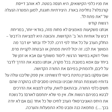
את פניו כלפי הקישואים, היא תנסה בטטה. לא אוהב דייסת
קורנפלור? נחליפה באורז. היצירתיות חוגגת, למען המטרה הנעלה
של “את פתח לו”.
רגשות קודש
אנחנו משקיעות מאמצים לא פחות מזה, בוודאי יותר, במריחת
דבש על אותיות הא’ ב’ הקדושות. והכוונה היא למציאת ה’דבש’ –
החלק הערב על כל אחד לפי דרכו. לכל ילד ובחור יש דבר מה
המושך את לבו. זה יכול להיות ממתק או הבטחה לקניית פרס.
ואולי דווקא במישור הרגשי: לימוד משותף עם אבא או זמן של
ביחד עם אמא במטבח. בכל מקרה, אנחנו נמצא את הדרך לדבר
על ליבם, ולהמתיק בפיהם את התורה הקדושה.
ואם עסקנו בעניין נתינת ביטוי לרגשותינו: אין ספק שליבנו עולה על
גדותיו מעוצמת הנחת שבנינו ובנותינו מסבים לנו בהוקרה שהם
חשים כלפי התורה. ובהתאם לזאת, עלינו למצוא את הדרכים
לבטא בפניהם רגשות אלו. אין מי שלא יתחמם לאורם! בל נשכח
את היחס האוניברסאלי הערב לחיכו של כל אחד (גם אם לא יודה
בכך…): מחמאה כנה ומבט מלא התפעלות והערכה.