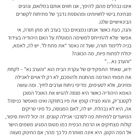
איננו נבהלים מהם; להיפך, אנו חווים אותם במלואם, ונהנים
מנתינת ביטוי לחוויותינו ומהוספת נדבך של פתיחות לקשרים
הבינאישיים שלנו.
והנה, כעת כאשר אנחנו נמצאים כבר בערב חג מתן תורה, אי
אפשר שלא להתייחס למשימה המוטלת על האם היהודיה בעידוד
בניה ללימוד תורה, שעל זה נאמר “את פתח לו”. יש לה, לאמא,
יכולת לפתוח פיות, מה הכוונה?
“והערב נא…”
ידוע, שאחד התפקידים של עקרת הבית הוא “והערב נא” – לקחת
את תפוחי האדמה מהחנות ולהופכם, לא רק לראויים לאכילה
ומזינים, אלא לטעימים, מדיפי ניחוח וערבים לחיך. ומה עושה
האמא היהודיה כאשר היא מנסה להגיש את האוכל המוכן
לקטנצ’יק, והוא מצידו קופץ את פיו בחוזקה ואינו מאפשר כניסה?
אה, היא לא נבהלת. יש לה, לאם המנוסה, כל מיני טריקים
המיועדים לפתיחת פה לסרבני אכילה קטנים. זה יכול להיות סיפור,
קולות מצחיקים או הרמת הכפית כמו מטוס המגיע משמים הישר
אל הפה הקטן. היא אינה מוותרת כל כך מהר; אם התינוק מעווה