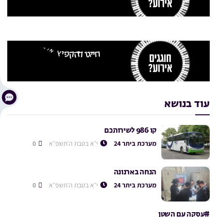
עוד בנושא
קו 986 לשירותכם
מערכת ביתר 24
י״א בטבת ה׳תשפ״א
0
הנחה בארנונה
מערכת ביתר 24
י״א בטבת ה׳תשפ״א
0
#עסקה עם השטן