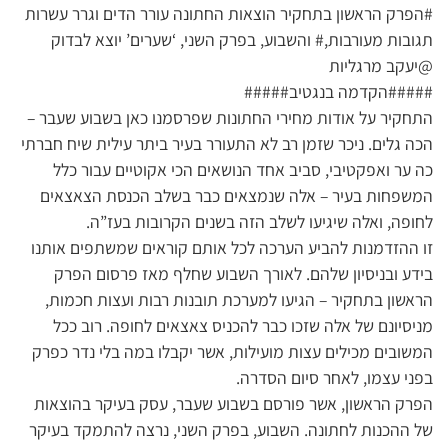
#הפרק הראשון בתחקיר הוצאות החתונה עורר הדים וגרר עשרות
תגובות מעורבות,# והשבוע, בפרק השני, ‘שערים’ יוצא לבדוק
@יעקב מרגליות
#####הקדמה בנגטיב#####
התחקיר על אודות מחירי החתונות שפרסמנו כאן בשבוע שעבר –
הכה גלים. ניכר שזמן רב לא התעורר בעיר ביתר עילית שיח חברתי
כה ער ואפקטיבי, סביב אחד הנושאים הכי אקוטיים עבור כלל
המשפחות בעיר – אלה שנמצאים כבר בשלב הכנסת הצאצאים
לחופה, ואלה שיגיעו לשלב הזה בשנים הקרובות בעז”ה.
זו ההזדמנות להביע הערכה לכל אותם קוראים שמשתפים אותנו
בידע ובניסיון שלהם. לאורך השבוע שחלף מאז פרסום הפרק
הראשון בתחקיר – הגיעו למערכת תובנות רבות ועצות חכמות,
מניסיונם של אלה שזכו כבר להכניס צאצאים לחופה. רוב ככל
המשובים מכילים עצות מועילות, אשר יקבלו במה בלי נדר כפרק
בפני עצמו, לאחר סיום הסדרה.
הפרק הראשון, אשר פורסם בשבוע שעבר, עסק בעיקר בהוצאות
של ההכנות לחתונה. השבוע, בפרק השני, נרצה להתמקד בעיקר