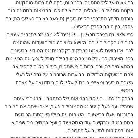
בהוצאות של ליל החתונה. כבר כיום, בקהילות רבות מותקנות
תקנות מחמירות שתכליתן להביא לחיסכון בהוצאות החתונה תוך
הורדת הלחץ החברתי הקיים בעניין (תופעה כאובה כשלעצמה, בה
עסקנו בין היתר בפרק הראשון).
כפי שצוין גם בפרק הראשון – ‘שערים’ לא מתיימר להכתיב שינויים,
בטח לא בקהילות שבהן הנושא מצוי בטיפול הוועדות שהוסמכו
לכך. אנו רואים לעצמנו כתפקיד רק להניח את המידע והרעיונות
בפני הציבור, כך שכל משפחה או קהילה תוכל לאמץ את הרעיונות
המתאימים לה, וכך, בכוחות משותפים, נצליח בס”ד להסיר את
אחת המועקות הגדולות והבוערות שרובצות על גבם של בעלי
משפחות בעיר ומאיימות רח”ל על שלוות רוחם ואף על מצבם
הנפשי.
הפרק הנוכחי – העוסק בהוצאות ליל החתונה – הוא פרי שיחה
שניהלנו עם בעל קייטרינג מהמובילים בעיר, אשר שיתף את הציבור
בתובנות שעלו בראשו בין השיחות עם בעלי השמחות הכורעים
תחת הנטל ומבקשים עוד הנחה ועוד קוועץ’ במחיר, מה שמביא
אותו לניסיונות לחשוב על פתרונות.