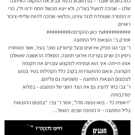
כמו בשבוע שעבר – גם השבוע נכפול ונביע את התקווה האיתנה
שלנו – שנזכה להועיל בעז”ה, ולא ייצא מכשול תחת ידינו ח”ו. הרי
זו המטרה שעומדת לנגד עינינו, והלוואי שנזכה להיות שליחי-ציבור
ראויים.
##########עד כאן ההקדמה#########
#פרק ב’: הוצאות ליל החתונה
ר’ צבי הִנו מפיק אירועים ובעל קייטרינג מוּכר בעיר, אשר מאחוריו
ניסיון רב-שנים בעריכת אירועי חתונה. השאלה הראשונה ששאלנו
אותו הייתה: איך הוא ועמיתיו למקצוע עוברים את תקופת
הקורונה, והאם ההתעוררות בקרב כלל הקהילות בעיר בנוגע
לצמצום הוצאות החתונה – משפיעה גם עליהם.
ר’ צבי בחר להציג גם את הצד השני של המטבע – במלוא
מורכבותה.
“ראשית כל – בואו נעשה סדר”, אמר ר’ צבי. “צמצום ההוצאות
בליל החתונה – זו הטיפה שבים. השאל…