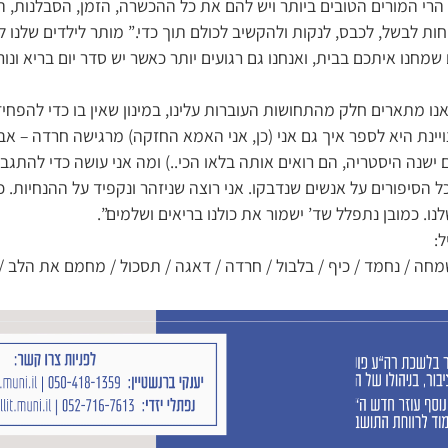
הרי המורים הטובים ביותר ויש להם את כל ההכשרה, הזמן, הסבלנות, ה
חות לבשל, לכבס, לנקות ולהקשיב לכולם תוך כדי.” מותר לילדים שלנו 
שמחנו איתכם בבית, ואנחנו גם רגועים יותר כאשר יש סדר יום בריא ונור
 אנו מתארים חלק מהתחושות העוברות עלינו, במינון שאין בו כדי להפחי
ינת היא לספר איך גם אני (כן, אני האמא החזקה) מרגישה חרדה – אבל 
שנה היסטריה, הם רואים אותה בלאו הכי..) ומה אני עושה כדי להתגבר
 הסיפורים על אנשים שנדבקו. אני רוצה שניזהר ונקפיד על ההנחיות. כך
. כמובן נתפלל שד’ ישמור את כולנו בריאים ושלמים”.
:
שמחה / נחמד / כיף / בלבול / חרדה / דאגה / תסכול / מחמם את הלב 