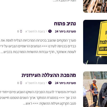
נתיב פתוח
מערכת ביתר 24
י׳ בטבת ה׳תשפ״א
0
מערך הפקחים שהוצב בכיכרות המרכזיות הצליח לווסת את ה
כבדים בכניסה לעירנו >>> הנתונים הרשמיים הצביעו על יר
לעומת אשתקד, חרף עבודות התשתית המורכבות בכביש...
מהפכת ההצללה העירונית
מערכת ביתר 24
י׳ בטבת ה׳תשפ״א
0
העירייה והמשרד להגנת הסביבה השיקו השבוע מיזם ייחודי 
הרב שך >>> במסגרת המחקר ארוך השנים הוטמנו חיישני
מצב הקרקע ויעילות ההשקיה >>> ראש...