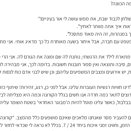
מה הכוונה?
לחן לכבוד שבת, את ממש עושה לי אור בעיניים!”
ות איך אתה מוותר לאחיך”.
 במנהרות, זה היה מאוד מתסכל”.
פט עם חברה, אבל איחור בשעה מאוחרת כל כך מדאיג אותי. אני מתחי
 מתארת לילד את הרגשתי, נותנת לה שם ומונה את הגורם לה. אני הרי 
ם, סיבה ותוצאה ואין ספור תובנות חשובות. בדומה לכך, אני מבהירה ל
יש אירועים ומצבים המשפיעים עליהם; וכן שיש לבני אדם כוח לנסות לכו
ינו חוויות רגשיות העוברות עלינו. אבל לפני כן, רגע, זהירות! שיתוף כז
 רוצים לתאר כמה חרדה אנו חשים בגלל הקורונה וכמה היא מצליחה לבלבל
בלבול, כאשר עלינו מוטל להיות ה’מבוגר האחראי’ בשטח השומר עליהם
ים להעביר מסר שאנחנו מלאכים שאינם מושפעים כלל מהמצב. “קורונה?
שכולכם נמצאים בבית כל הזמן, וחווינו זמני איכות ביחד 24 / 7. בכלל לא