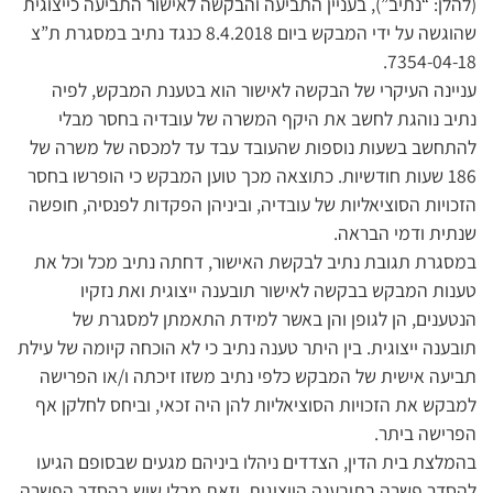
(להלן: “נתיב”), בעניין התביעה והבקשה לאישור התביעה כייצוגית
שהוגשה על ידי המבקש ביום 8.4.2018 כנגד נתיב במסגרת ת”צ
7354-04-18.
עניינה העיקרי של הבקשה לאישור הוא בטענת המבקש, לפיה
נתיב נוהגת לחשב את היקף המשרה של עובדיה בחסר מבלי
להתחשב בשעות נוספות שהעובד עבד עד למכסה של משרה של
186 שעות חודשיות. כתוצאה מכך טוען המבקש כי הופרשו בחסר
הזכויות הסוציאליות של עובדיה, וביניהן הפקדות לפנסיה, חופשה
שנתית ודמי הבראה.
במסגרת תגובת נתיב לבקשת האישור, דחתה נתיב מכל וכל את
טענות המבקש בבקשה לאישור תובענה ייצוגית ואת נזקיו
הנטענים, הן לגופן והן באשר למידת התאמתן למסגרת של
תובענה ייצוגית. בין היתר טענה נתיב כי לא הוכחה קיומה של עילת
תביעה אישית של המבקש כלפי נתיב משזו זיכתה ו/או הפרישה
למבקש את הזכויות הסוציאליות להן היה זכאי, וביחס לחלקן אף
הפרישה ביתר.
בהמלצת בית הדין, הצדדים ניהלו ביניהם מגעים שבסופם הגיעו
להסדר פשרה בתובענה הייצוגית, וזאת מבלי שיש בהסדר הפשרה