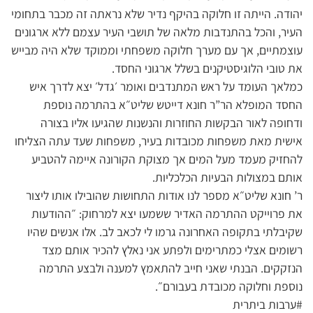
יהודה. הייתה זו חלוקה בהיקף נדיר שלא נראתה זה מכבר בתחומי
העיר, והכל בהתנדבות מלאה של תושבי העיר עצמם ללא ארגונים
עוצמתיים, אך עם מערך חלוקה משפחתי וממוקד שלא היה מבייש
את טובי הלוגיסטיקנים בשלל ארגוני החסד.
כמלאך העומד על ראש המתנדבים ואומר ׳גדל׳ יצא לדרך איש
החסד המופלא הר”ר חונא דייטש שליט״א בהתרמה נוספת
ודחופה לאור הבקשות החוזרות והנשנות שהגיעו אליו בצורה
אישית מאת משפחות מכובדות בעיר, משפחות שעד עתה הצליחו
להחזיק מעמד מעל המים אך מצוקת הקורונה איימה להטביע
אותם במצולות הבעיות הכלכליות.
ר’ חונא שליט״א מספר לנו אודות התחושות שהובילו אותו ליצור
את פרוייקט ההתרמה האדיר ששמעו יצא למרחוק: ״ההודעות
שקיבלתי בתקופה האחרונה גרמו לי לכאב לב. אלו אנשים שהיו
רשומים אצלי כמתרימים ולפתע אני נאלץ להכיר אותם מצד
הנזקקים. הבנתי שאני חייב להתאמץ למענה ולבצע התרמה
נוספת וחלוקה מכובדת בעבורם״.
#ערבות ביתרית