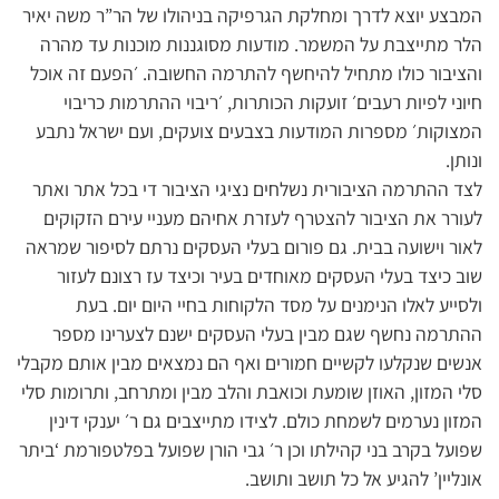
המבצע יוצא לדרך ומחלקת הגרפיקה בניהולו של הר”ר משה יאיר
הלר מתייצבת על המשמר. מודעות מסוגננות מוכנות עד מהרה
והציבור כולו מתחיל להיחשף להתרמה החשובה. ׳הפעם זה אוכל
חיוני לפיות רעבים׳ זועקות הכותרות, ׳ריבוי ההתרמות כריבוי
המצוקות׳ מספרות המודעות בצבעים צועקים, ועם ישראל נתבע
ונותן.
לצד ההתרמה הציבורית נשלחים נציגי הציבור די בכל אתר ואתר
לעורר את הציבור להצטרף לעזרת אחיהם מעניי עירם הזקוקים
לאור וישועה בבית. גם פורום בעלי העסקים נרתם לסיפור שמראה
שוב כיצד בעלי העסקים מאוחדים בעיר וכיצד עז רצונם לעזור
ולסייע לאלו הנימנים על מסד הלקוחות בחיי היום יום. בעת
ההתרמה נחשף שגם מבין בעלי העסקים ישנם לצערינו מספר
אנשים שנקלעו לקשיים חמורים ואף הם נמצאים מבין אותם מקבלי
סלי המזון, האוזן שומעת וכואבת והלב מבין ומתרחב, ותרומות סלי
המזון נערמים לשמחת כולם. לצידו מתייצבים גם ר׳ יענקי דינין
שפועל בקרב בני קהילתו וכן ר׳ גבי הורן שפועל בפלטפורמת ‘ביתר
אונליין’ להגיע אל כל תושב ותושב.