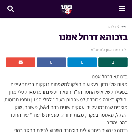
ראשי
כלכלה
בזכותא דרחל אמנו
י״ד במרחשוון ה׳תשפ״א
בזכותא דרחל אמנו
מאות סלי מזון וצעצועים חולקו למשפחות נזקקות בביתר עילית
בפעילות של איש החסד הר”ר חונא דייטש נתרמו מאות סלי מזון
וחולקו בצורה מכובדת למשפחות בעיר * לסלי המזון נוספו תרומות
מוצרים שנתרמו על ידי עסקים שונים בהם b&d, משובח, שוק
השקל, סאטמר בעקרי, מצות יהודה, פעמית b ועוד * עיר החסד
בהרי יהודה
נדמה כי העיר ביתר עילית הוכתרה השבוע לבירת החסד בהרי