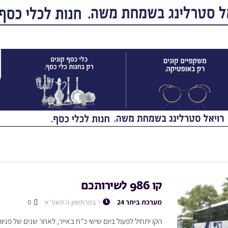
קו 986 לשירותכם
מערכת ביתר 24
י׳ במרחשוון ה׳תשפ״א
0
הקו יתחיל לפעול ביום שישי כ"ח באייר, לאחר שנים של פניות