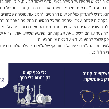
צור חלמיש ויקפידו על תפילה במנין, סדרי לימוד קבועים, מילוי היום בדב
ים היו עמדי” – בשעת מלחמה חייבים את כוח הרבים, וזהו כוחה של ה
הוא נדרש להתחזק מול הפגעים הרוחניים. “המציאות מוכיחה שבחורים ח
בקהילות שלהם, עמדו איתנים מול כל הניסיונות בתקופה האחרונה. זה
 לב הנעורים לאביהם שבשמים, מתוך מתן מחמאות ברוח נדיבה ולרומם 
 להשגיח עליהם ולשמוע את מצוקותיהם, שירגיש ששמעו אותו ושהוא יקר
ק שנוכל למנוע בעוד מועד כמה שיותר בעיות”.
ים מפי הגה”צ רבי ישראל ברזובסקי שליט”א רב קהילת סלונים בביתר,
י חז”ל ‘כ…