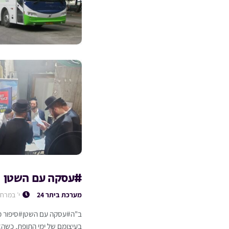
#עסקה עם השטן
מערכת ביתר 24
י׳ במרחש
ב"ה#עסקה עם השטן#סיפור מט
בעיצומם של ימי התופת, כשהא