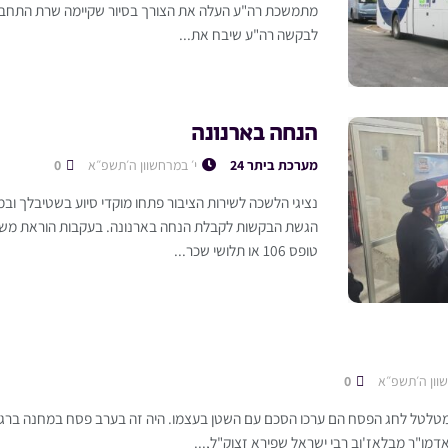
מתמשכת רה"ע העלה את הצורך בסיור שקיימה שרת התחבורה
לבקשה רה"ע שיבח את...
הנחה בארנונה
מערכת ביתר 24
י׳ במרחשוון ה׳תשפ״א
0
נציגי הלשכה לשירות הציבור פתחו מוקדי סיוע בשטיבלך ובמ
הגשת הבקשות לקבלת הנחה בארנונה. בעקבות הוראת משרד
טופס 106 או תלושי שכר...
וון ה׳תשפ״א
0
לטל לחג הפסח הם ערכו הסכם עם השטן בעצמו. היה זה בערב פסח במחנה ברגן-
דמו"ר מבלאז'וב רבי ישראל שפירא זצוק"ל,...