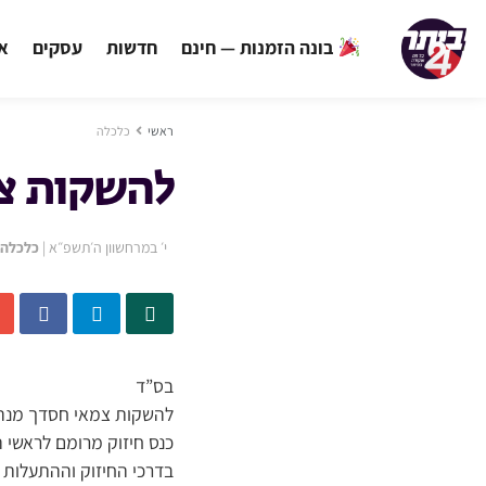
בונה הזמנות — חינם
חדשות
עסקים
אי
ראשי
כלכלה
להשקות צמ
י׳ במרחשוון ה׳תשפ״א
|
כלכלה
בס”ד
להשקות צמאי חסדך מנהר
כנס חיזוק מרומם לראשי 
בדרכי החיזוק וההתעלות 