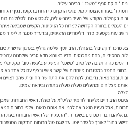
נים * הוקם סניף “משכני” בביתר עילית
מת ד’ בעוז ותעצומות מול פגעי הזמן ונזקי הרוח בתקופת נגיף הקורו
ות בקהילות הקודש של העיר ביתר-עילית, לטכס עצות ולסלול נתיבות במ
ים העמלים בתורה הקדושה למרות כל הניסיונות הקשים שמביאה אית
 שבועות נקטעים סדרי הלימודים הרציפים, ובהעדר מסגרות לימוד מסוד
 מרכז ‘הקשיבה’ בהנהלת הרב יוסף שלמה גרליץ בארגון שרשרת כינוס
ות החסידיות, בהם מתכנסים יחדיו בצוותא חדא סביב שולחנות ערוכים
 המערכה החשובה של מיזם ‘משכני’ המשקיע ב’עשה טוב’ מקסימלי מו
 בחורי החמד במסגרות מיוחדות של קשר אישי ורציף עם כל אחד באופן
ובות ובמחמאות נדיבות, לתת להם את התחושה החיובית שהם רצויים ומו
ראותם מצליחים ומתעלים מעלה מעלה בתורה וביראת שמים.
הצלה
נוס הרב חיים אליעזר לודמיר שליט”א על מעלת ראשי החבורות, שאכן י
ורות, אבל בעיניו הוא רואה לפניו את אותם מאות ואלפי בחורים המאו
גם אליהם דבריו מכוונים בשעה זו. “התפקיד של ראשי החבורות בעת הז
ישע בחור’ לאורך כל סדר יומו, עד שגם מול הרוחות החזקות המנשבות