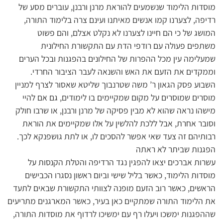
מוסדות הלימוד שנשמעים להוראת מרנן ורבנן, עוברים מסע של
רדיפה, לצערנו קמו אנשים מאיתנו ועינם צרה בלימוד התורה,
המושג של כי הם חיינו לצערנו לא נקלט אצלם, והם פשוט
משתפים פעולה עם רודפי הדת עם התקשורת החילונית
שמעלימה עין מכל ההפרות של החילונים בהפגנות ובכל הערים
וממקדים את הזעם את האש והשנאה לעבר הציבור החרדי.
השבוע פסק הגאון ר’ משה שטרנבוך שליטא שאסור לצרף למניין
מוסרים שמוסרים על מקום שמקיימים בו לימודים, גם אם להיי
מישהו נראה שהוא לא מבין פסיקה של מרנן ורבנן, או שרבו חולק
וסובר אחרת, אבל ללכת להלשין על אלו שמקיימים את הוראת
רבותיהם זה צעד שאי אפשר להסכים לו, או לתת גושפנקא לכך.
הפגנות שביתר לא ראתה
עשרות אברכים יצאו להפגין נגד הרדיפה והטלת הקנסות על
מוסדות הלימוד, כאשר בליל שישי וביום ראשון נסגרו הכבישים
הראשים, כאשר רוב הזעם מופנה לצוותי התקשורת שבאים לתעד
את הלימוד התורה שמתקיים כאן בעיר, כאשר המארגנים מתריעים
שההפגנות ימשכו ויעלו רף עם ימשיכו לרדוף את מוסדות התורה,