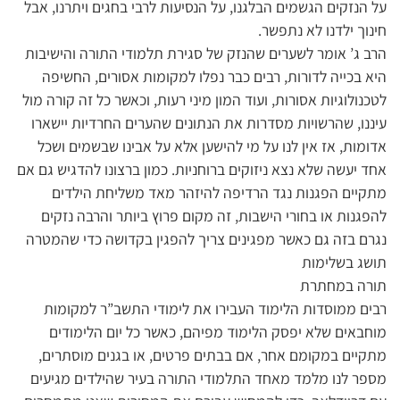
על הנזקים הגשמים הבלגנו, על הנסיעות לרבי בחגים ויתרנו, אבל
חינוך ילדנו לא נתפשר.
הרב ג’ אומר לשערים שהנזק של סגירת תלמודי התורה והישיבות
היא בכייה לדורות, רבים כבר נפלו למקומות אסורים, החשיפה
לטכנולוגיות אסורות, ועוד המון מיני רעות, וכאשר כל זה קורה מול
עיננו, שהרשויות מסדרות את הנתונים שהערים החרדיות יישארו
אדומות, אז אין לנו על מי להישען אלא על אבינו שבשמים ושכל
אחד יעשה שלא נצא ניזוקים ברוחניות. כמון ברצונו להדגיש גם אם
מתקיים הפגנות נגד הרדיפה להיזהר מאד משליחת הילדים
להפגנות או בחורי הישבות, זה מקום פרוץ ביותר והרבה נזקים
נגרם בזה גם כאשר מפגינים צריך להפגין בקדושה כדי שהמטרה
תושג בשלימות
תורה במחתרת
רבים ממוסדות הלימוד העבירו את לימודי התשב”ר למקומות
מוחבאים שלא יפסק הלימוד מפיהם, כאשר כל יום הלימודים
מתקיים במקומם אחר, אם בבתים פרטים, או בגנים מוסתרים,
מספר לנו מלמד מאחד התלמודי התורה בעיר שהילדים מגיעים