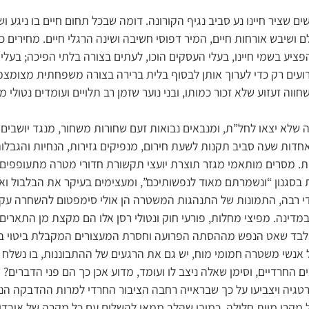
שציר חיינו נע סביב נגיף הקורונה. דומה שבכל תחום חיים בו ניגע וש
 ושיבש אורחות חיים, המיר דפוסי חשיבה ושינה הרגלי חיים. מחירים כב
ציע בשמי חיינו, בעלי העסקים הוכו, לעתים בצורה בלתי הפיכה; בעל
ועים רק כדי לערוך אותן לבסוף בלית ברירה בצורה משפחתית מצומצמת
ווה זעזוע שלא זכור כמותו, ובני נוער שזמן רב תלויים ועומדים נטולי מ
ה שלא יצאו לחל”ת, ומנבאים נבואות זעם שחורות משחור, מנגד יושב
דות שעה סביב תקנות לשעת חירום, מנפיקים גזירות, הנחיות והגבלות,
. מסרים מותאמי מגזר תוצרת יועצי תקשורת חדורי מטרה מתעופפים 
 בסגנון “ונשמרתם מאוד לנפשותיכם”, ומעצימים בעיקר את הבלבול וא
י רבה, התמונות של התנהגות המשטרה הן אולי סימפטום להשחרה ע
במדינה. מפיצי מחלות, פורעי חוק ונטולי רסן אלו הם מקצת מן התארי
 ומלבד שאט הנפש מההסתה הפרועה וחסרת המעצורים המקבלת ביטוי 
אנשי משטרה חמומי מוח, יש גם את הרגעים של ההתבוננות, בו נשלח 
ם החרדיים, וסימן שאלה ניצב לו ועומד, מדוע אכן כך הם פני הדברים?
סטרטגיה ויצביעו על כך שבראייה רחבה הציבור החרדי למרות ההדבקה ה
קרי מוות חלילה, כמובן שהלב ממאן להשלים עם כל מקרה של אובדן, 