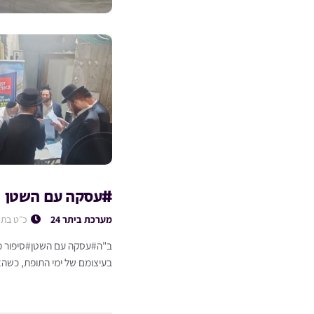
#עסקה עם השטן
מערכת ביתר 24
כ״ט בתש
ב"ה#עסקה עם השטן#סיפור מט
בעיצומם של ימי התופת, כשהא