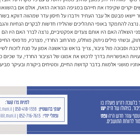
 יקרים שקיפדו את חייהם במגיפה הנוראה הזאת, אולם אם בהשוואות ע
ר יישאו מבטם אל עבר העתיד וידברו על חיסון עדר שמהווה דווקא בשור
א נרצה להתמקד באופי התהליכים שהולידו חדשות לבקרים הנחיות והגבל
לפני השאלה האם היו אותם צעדים אפקטיביים, נרצה לברר האם היו הם
תוק, ובשתי מילים ניתוק מוחלט, מהרחוב החרדי, מצרכיו, מדפוסי החיים
בת וסבוכה מול ציבור, צריך בראש ובראשונה אמון על מנת לזכות לשית
ויות האפשרויות בדרך לרכוש את אמונו של הציבור החרדי, עד שכיום כ
וזניו מושגי אלמוות בדבר קדושת החיים, ומטיחים ביקורת ובעיקר מביע