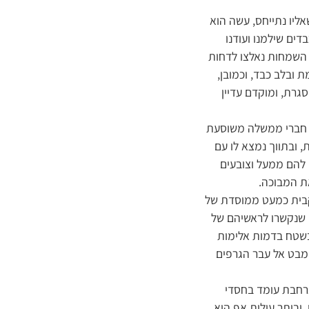
אליו נתייחס, עשה הוא
דים שילמנו ועודנו
י השמחות נאלצו לדחות
 ובלב כבד, וכמובן,
סגרת, ומוקדם עדיין
ים חברי ממשלה משוסעת
 ובתווך נמצא לו עם
להם ממעל וצובעים
ת המבוכה.
קבית כמעט ממוסדת של
ם שנקשרו לראשיהם של
בשטח בדמות אלימות
מבט אל עבר הגרפים
נרחבת עומד בחסדי
וביתר עילית אף היא