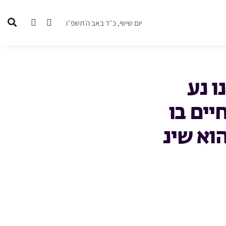
יום שישי, כ״ד באב ה׳תשפ״ו
ו נע
יים בו
וא שינ