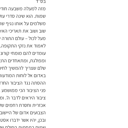
בס”ד
מזה למעלה משבעה חודשים 
שמות. הוא שינה סדרי עולם
משלמים על אותו נגיף שהפ
שוב ושוב את תאריכי האיר
מעל לכול – עולם התורה שח
לאמוד את נזקי התקופה.
עומדים להם מומחי קורונ
ומפולגת, ומתאחדים התאח
שלם שצריך להמשיך לחיות
באדום אל לוחות המודעות
ההסתה נגד הציבור החרד
פני הציבור הכי ממושמע 
ציבור היראים לדבר ה’.
אכזרית וחסרת רחמים של 
הצבועים אדום של היישובי
ובכן, יהיו אשר ידברו א
שמים בתחתית הסולם של מ