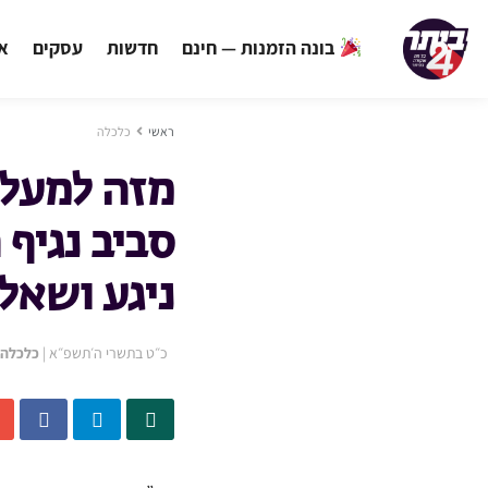
בונה הזמנות — חינם
חדשות
עסקים
אי
ראשי
כלכלה
מזה למעלה
סביב נגיף 
ניגע ושאל
כ״ט בתשרי ה׳תשפ״א
|
כלכלה