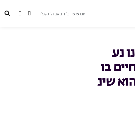
יום שישי, כ״ד באב ה׳תשפ״ו
ו נע
יים בו
וא שינ