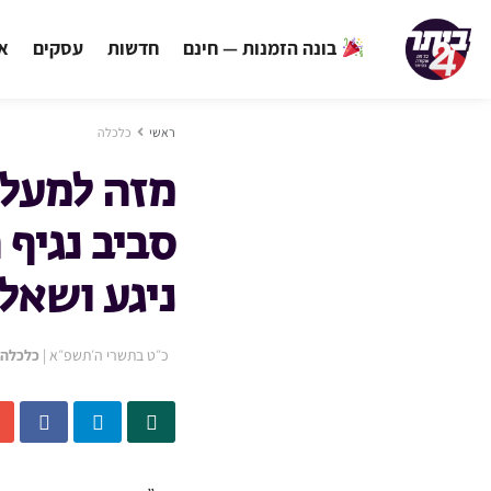
בונה הזמנות — חינם
חדשות
עסקים
אי
ראשי
כלכלה
מזה למעלה
סביב נגיף 
ניגע ושאל
כ״ט בתשרי ה׳תשפ״א
|
כלכלה