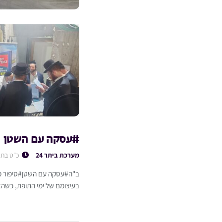
#עסקה עם השטן
מערכת ביתר 24
כ״ט בתש
ב"ה#עסקה עם השטן#סיפור מט
בעיצומם של ימי התופת, כשהא