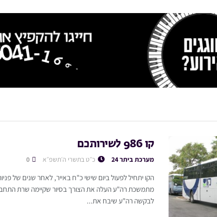
קו 986 לשירותכם
מערכת ביתר 24
כ״ט בתשרי ה׳תשפ״א
0
הקו יתחיל לפעול ביום שישי כ"ח באייר, לאחר שנים של פניות
מתמשכת רה"ע העלה את הצורך בסיור שקיימה שרת התחבורה
לבקשה רה"ע שיבח את...