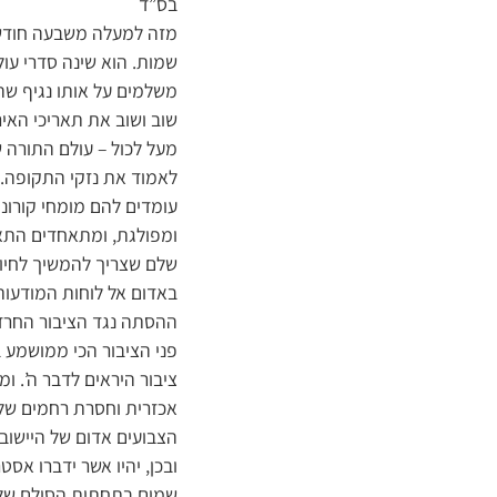
בס”ד
מזה למעלה משבעה חודשים 
שמות. הוא שינה סדרי עולם
משלמים על אותו נגיף שהפ
שוב ושוב את תאריכי האיר
מעל לכול – עולם התורה שח
לאמוד את נזקי התקופה.
עומדים להם מומחי קורונ
ומפולגת, ומתאחדים התאח
שלם שצריך להמשיך לחיות
באדום אל לוחות המודעות
ההסתה נגד הציבור החרד
פני הציבור הכי ממושמע 
ציבור היראים לדבר ה’.
אכזרית וחסרת רחמים של 
הצבועים אדום של היישובי
ובכן, יהיו אשר ידברו א
שמים בתחתית הסולם של מ