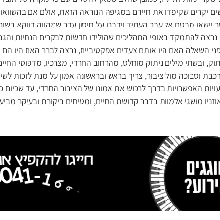
 יקרים שקיפדו את חייהם במגיפה הנוראה הזאת, אולם אם בהשוואות ע
ר יישאו מבטם אל עבר העתיד וידברו על חיסון עדר שמהווה דווקא בשור
א נרצה להתמקד באופי התהליכים שהולידו חדשות לבקרים הנחיות והגבל
לפני השאלה האם היו אותם צעדים אפקטיביים, נרצה לברר האם היו הם
תוק, ובשתי מילים ניתוק מוחלט, מהרחוב החרדי, מצרכיו, מדפוסי החיים
בת וסבוכה מול ציבור, צריך בראש ובראשונה אמון על מנת לזכות לשית
ויות האפשרויות בדרך לרכוש את אמונו של הציבור החרדי, עד שכיום כ
וזניו מושגי אלמוות בדבר קדושת החיים, ומטיחים ביקורת ובעיקר מביע