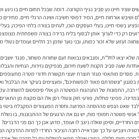
שציר חיינו נע סביב נגיף הקורונה. דומה שבכל תחום חיים בו ניגע וש
 ושיבש אורחות חיים, המיר דפוסי חשיבה ושינה הרגלי חיים. מחירים כב
ציע בשמי חיינו, בעלי העסקים הוכו, לעתים בצורה בלתי הפיכה; בעל
ועים רק כדי לערוך אותן לבסוף בלית ברירה בצורה משפחתית מצומצמת
ווה זעזוע שלא זכור כמותו, ובני נוער שזמן רב תלויים ועומדים נטולי מ
ה שלא יצאו לחל”ת, ומנבאים נבואות זעם שחורות משחור, מנגד יושב
דות שעה סביב תקנות לשעת חירום, מנפיקים גזירות, הנחיות והגבלות,
. מסרים מותאמי מגזר תוצרת יועצי תקשורת חדורי מטרה מתעופפים 
 בסגנון “ונשמרתם מאוד לנפשותיכם”, ומעצימים בעיקר את הבלבול וא
י רבה, התמונות של התנהגות המשטרה הן אולי סימפטום להשחרה ע
במדינה. מפיצי מחלות, פורעי חוק ונטולי רסן אלו הם מקצת מן התארי
 ומלבד שאט הנפש מההסתה הפרועה וחסרת המעצורים המקבלת ביטוי 
אנשי משטרה חמומי מוח, יש גם את הרגעים של ההתבוננות, בו נשלח 
ם החרדיים, וסימן שאלה ניצב לו ועומד, מדוע אכן כך הם פני הדברים?
סטרטגיה ויצביעו על כך שבראייה רחבה הציבור החרדי למרות ההדבקה ה
קרי מוות חלילה, כמובן שהלב ממאן להשלים עם כל מקרה של אובדן, 