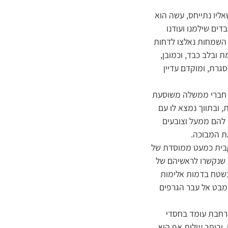
אליו נתייחס, עשה הוא
דים שילמנו ועודנו
י השמחות נאלצו לדחות
 ובלב כבד, וכמובן,
סגרת, ומוקדם עדיין
ים חברי ממשלה משוסעת
 ובתווך נמצא לו עם
להם ממעל וצובעים
ת המבוכה.
קבית כמעט ממוסדת של
ם שנקשרו לראשיהם של
בשטח בדמות אלימות
מבט אל עבר הגרפים
נרחבת עומד בחסדי
וביתר עילית אף היא