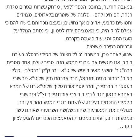
במעבה חורשה, בתוככי הכפר “לואי”, מרחק עשרות מטרים מגדת
הנהר, הם חיכו להם – פלוגה של שוטרים בלארוסים, מצוידים
וחמושים כדבעי, אדיבים אך נחושים, ובעצם נוכחותם בישרו להם כי
עמלם לריק היה, כי מאמציהם ירדו לטמיון, וכי נסתם הגולל על
מעט התקווה שעוד פיעמה בקרבם.
#בריחה בסירת משוטים
שבוע לאחר מכן, במשרדי ‘כולל חצות’ של חסידי ברסלב בעירנו
ביתר, אנו פוגשים את גיבורי המסע הזה. סביב שולחן אחד מסבים
הרה”ג ר’ יהושע מאיר דויטש שליט”א – רב ק”ק “ברסלב – כולל
חצות’ ברחוב כנסת יחזקאל, הרב אברהם חזין שליט”א מחשובי
העסקנים בברסלב, והרב יוסף אורדנטליך שליט”א בנו של המרא
דאתרא הגאון הגדול רבי דוד צבי אורדנטליך זצ”ל ומחשובי
תלמידי החכמים בעירנו. שלושתם בוגרי המסע ההרואי, והם
מגוללים את המאורעות שחוו בשלושת השבועות שאותם עשו
במסעות חובקי עולם במסגרת המאמצים הכבירים להגיע לציון
הקד…