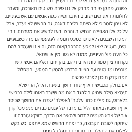
זה התנהל כמבצע צבאי לכל דבר ועניין. רכב שטח כהה דהר
צפונה, מתקן מיוחד מהדק אל גגו סירת משוטים מאורכת, ומעבר
לחלונות האטומים ישובים היו בדומייה כמה אנשים עם אש בעיניים.
לא ניתן לומר כי לא הייתה בליבם דאגה. גם החשש לא נעדר, אבל
על כל אלו האפילה הנחישות והרצון העז להשיג את מטרתם: זוהי
המטרה שבגינה לא נתנו כמעט תנומה לעפעפיהם מזה כשבועיים
ימים, בעטיה יצאו למסע ההרפתקאות הזה, והיא זו שעמדה להם
כל העת מול העיניים, ממנה לא נטו ימין או שמאל.
נקודות ציון מפורטות היו בידיהם, בהן יחברו אליהם אנשי קשר
מוכנים ומזומנים עם הציוד הנדרש להמשך המסע, והמסלול
המדוקדק תוכנן לפרטי פרטים.
אם בחלק מכבישי הארץ שורר חושך בשעות הליל, הרי שלא
תימצא מילה שתיטיב להגדיר את מה ששרר באותו לילה בכבישי
בלארוס, גם מילים כמו ‘עלטה’ ו’אפילה’ יגמדו את החושך שכיסה
ארץ ויושביה באותו הליל בו מרבד של עננים כבדים מנע מכל קרן
אור של צבא השמים לחדור ולהאיר את הדרך. דווקא עובדה זו
שיחקה לטובת הקבוצה, כך יפחת החשש שמא ייתפסו כשיבקשו
לצלוח את התעלה. כך סבורים היו על כל פנים.