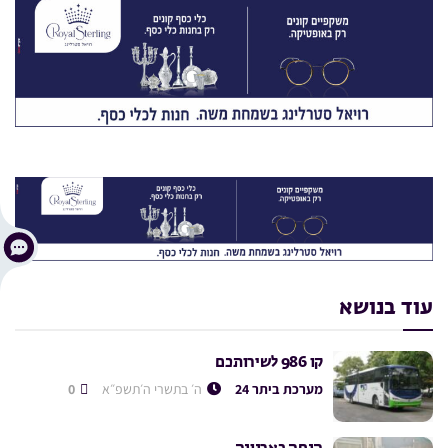
עוד בנושא
קו 986 לשירותכם
מערכת ביתר 24
ה׳ בתשרי ה׳תשפ״א
0