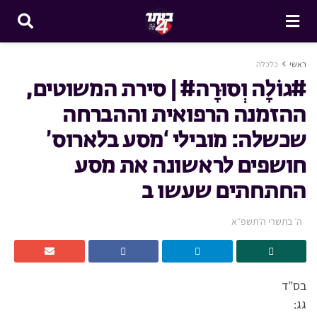
ראשי
כלכלה
#גוֹלָה וְסוּרָה# | סירת המשוטים,
ההזמנה הרפואית וההברחה
שכשלה: מובילי ‘מסע בלארוס’
חושפים לראשונה את מסע
החתחתים שעשו ב
ה׳ בתשרי ה׳תשפ״א
בס”ד
גג: