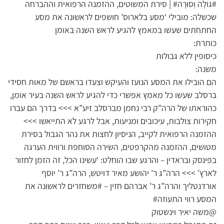
#גוֹלָה וְסוּרָה# | סירת המשוטים, ההזמנה הרפואית וההברחה
שכשלה: מובילי ‘מסע בלארוס’ חושפים לראשונה את מסע
החתחתים שעשו במאמץ להגיע לראש השנה באומן
כותרת:
כיסופין ללא גבולות
משנה:
הם הובילו את המסע הנועז והעיקש וצעדו בראשם של מאות חסידי
ברסלב שעשו כל מאמץ אפשרי כדי להגיע לראש השנה בעיר אומן,
כהוראתו של הרה”ק רבי נחמן מברסלב זיע”א >>> בדרך הם עברו
חקירות צולבות, עיכובים ומניעות, אבל לרגע לא התייאשו >>>
ההזמנה הרפואית לקייב, הניסיון לחצות את נהר הגבול בסירת
מטושים, ההזמנה מהקרפטים, השירה הסוחפת ורווית הערגה
בפינסק ובראדין – והרגע שבו הוחלט: ‘עשינו הכל, זה הזמן לחזור
לארץ’ >>> הרה”ג ר’ יהושע מאיר דויטש, הרה”ג ר’ יוסף
אורדנטליך והרה”ג ר’ אברהם חזין – #משחזרים לראשונה את
המסע רווי התעוזה#
@משה יאיר וינשטוק