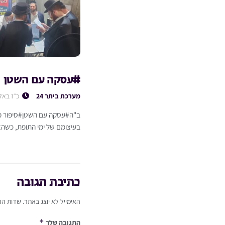
#עסקה עם השטן
מערכת ביתר 24
כ״ז באל
ב"ה#עסקה עם השטן#סיפור מט
בעיצומם של ימי התופת, כשהא
כתיבת תגובה
האימייל לא יוצג באתר.
שדות הח
*
התגובה שלך