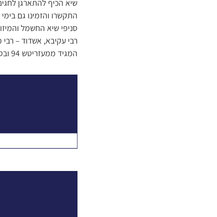
שיא הכיף להתארגן לחגי
התקשרו והזמינו גם בימי הס
המגיד ממעזריטש 94 ובסניף החדש והמרווח בבית שמש – מנחם פרוש 12.