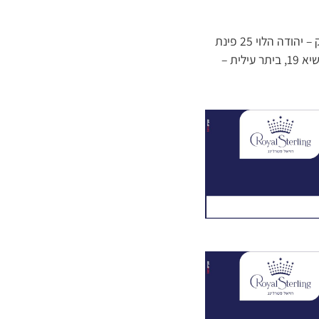
סניפי שיא החשמל והמיזוג לפי התו הסגול של משרד הבריאות: ירושלים – כנפי נשרים 15, בני ברק – יהודה הלוי 25 פינת
רבי עקיבא, אשדוד – רבי מאיר בעל הנס 26, אלעד – יונתן בן עוזיאל 32, מודיעין עילית – יהודה הנשיא 19, ביתר עילית –