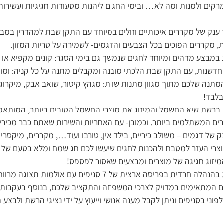
מרקים ולמנות ומה לא… ובימי החגים ליהנות מסעודות חגיגיות ועשירות 
ר ענק של מקררים איכותיים וזולים במיוחד עם התקן שבת למהדרין במב
במבצע מדהים ומיוחד לחגים שנמשך גם בימי הסגר: קונים מקפיא או
חדשנות, עם התקן שבת הלכתי מובנה ומקבלים מתנה על כל קניה: ומו
מתנה שלכם מתוך מגוון מתנות שוות: מגהץ קיטור, שואב אבק, מיקרוג
בלבד!
 ברשת שיא החשמל והמיזוג את מוצרי החשמל הטובים ביותר, המותאמי
ם המשתלמים ביותר. וכמובן- עם האחריות והשירות שאתם כבר מכיר
 של דגמים – משולב כיריים, בילד אין, טורבו ועוד…, מקררים, מיקסרים
צרי העזר למטבח ולהכנות לחגים שיעשו לכם חג שמח ומלא בטעם של ע
יזוג חגיגה של מוצרים ומבצעים שאסור לפספס!
רשת שיא החשמל והמיזוג בהנהלה חרדית בפריסה ארצית של 7 סניפים 
ם המתאימים במדויק לצרכי המשפחה והתקציב שלכם, בנוסף בעקבות
וני בסניפים וניתן לקבל מענה אנושי וייעוץ על ידי נציגי הרשת ולבצע