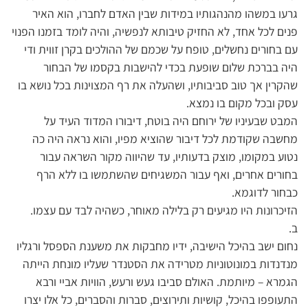
גרעו במשהו מהנהגותיו במידות שבין האדם לחברו, הוא האיר
פנים לכל אחד, לא החזיק טיבותא לנפשיה, והיה לומד בזמנו הפנוי
עם בחורים נחשלים, טופח על שכמם של ההולכים בקרן זווית ודי
היה בברכת שלום שופעת בכדי להישבות בקסמו של הבחור
שהקרין אך טוב סביבותיו, ושהעלה את רף המצוינות בכל נושא בו
עסק ובכל מקום בו נמצא.
המבט שבעיניו של ירוחם היה בוטח, דיבורו המדוד העיד על
מחשבה שקודמת לכל דיבור שהוציא מפיו, והוא נראה היה כה
נטוע במקומו, מוצק בדעותיו, עד שהיווה מקור השראה עבור
בחורים אחרים, ואף עבור המשגיחים שהשתמשו בו ללא הרף
כבחור לדוגמא.
הזיכרונות היו מגיעים רק בלילה מאוחר, כשהיה לבד עם עצמו.
ב.
נחום ישב בהיכל הישיבה, ידיו מחבקות את משענת הספסל ורגליו
מנדנדות במונוטוניות מטרידה את הסטנדר שעליו מונחת הייתה
הגמרא – מיותמת. האולם סביבו געש ורעש, הוויות אביי ורבא
התעופפו בהיכל, קושיות ותירוצים, סברות והסברים, כל אלו יצרו