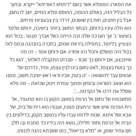
את המארג המופלא אשר בשם “ריתחא דאוריתא” ייקרא. ובתוך
כל הבליל הזה, באולם ההומה, התוסס ומלא החיים, ישב לו נחום,
אבל בין חתנים, חוח בין שושנים, דרדר בין צבעוניות פרחים.
הוא תלה עיניו בירוחם, הבחור החשב ביותר בישיבה, ירוחם שלמד
בשיעור ג’ אך הערכה שלה זכה הייתה כשל אברך מבוגר. בכול הוא
הצטיין; בלימוד, בתפילה ביראת שמים, בחברה בהנהגה ובמה לא?
בכול היה מושלם והכול נהו אחריו. אם ירוחם אמר – זה מה
שיתבצע, אם ירוחם כך סבור – סברתו התקבלה לאלתר, ‘הוא כל
כך בוטח בעצמו’, לאט נחום בינו לבין עצמו, ומיד, כדרכם של
אנשים עבר להשוואה – ‘נו בטח, אביו ודאי ראש ישיבה חשוב, ממנו
הוא שואב השראה ובטחון ומתוך עמדת זינוק שכזאת – מה פלא
שסלל את דרכו אל הקדמה…’.
מחשבותיו של נחום אל הרפת במושב הקטן בו הוא מתגורר, אל
ריח הפרות שיש אשר נרתעים מפניו, ועבורו הוא ריח של בית, של
אבא ושל אימא. שנות ילדותו עברו עליו במושב הקטן, בדילוגים בין
הבית אל הרפת וחוזר חלילה, נושא היה בידיו כד מתכת ובו חלב
חם עתיר שומן, או “מלא בריאות”, כמו שסבתא נהגה לכנותו.