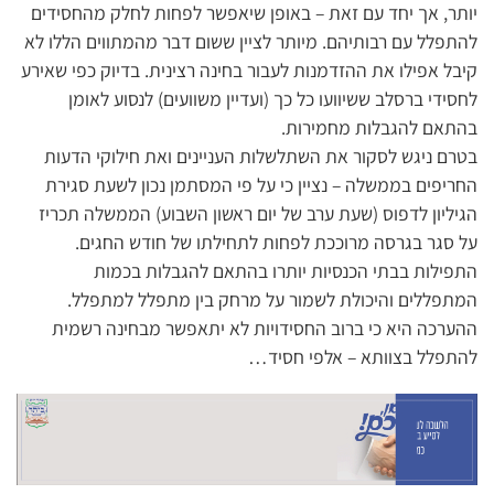
יותר, אך יחד עם זאת – באופן שיאפשר לפחות לחלק מהחסידים
להתפלל עם רבותיהם. מיותר לציין ששום דבר מהמתווים הללו לא
קיבל אפילו את ההזדמנות לעבור בחינה רצינית. בדיוק כפי שאירע
לחסידי ברסלב ששיוועו כל כך (ועדיין משוועים) לנסוע לאומן
בהתאם להגבלות מחמירות.
בטרם ניגש לסקור את השתלשלות העניינים ואת חילוקי הדעות
החריפים בממשלה – נציין כי על פי המסתמן נכון לשעת סגירת
הגיליון לדפוס (שעת ערב של יום ראשון השבוע) הממשלה תכריז
על סגר בגרסה מרוככת לפחות לתחילתו של חודש החגים.
התפילות בבתי הכנסיות יותרו בהתאם להגבלות בכמות
המתפללים והיכולת לשמור על מרחק בין מתפלל למתפלל.
ההערכה היא כי ברוב החסידויות לא יתאפשר מבחינה רשמית
להתפלל בצוותא – אלפי חסיד…