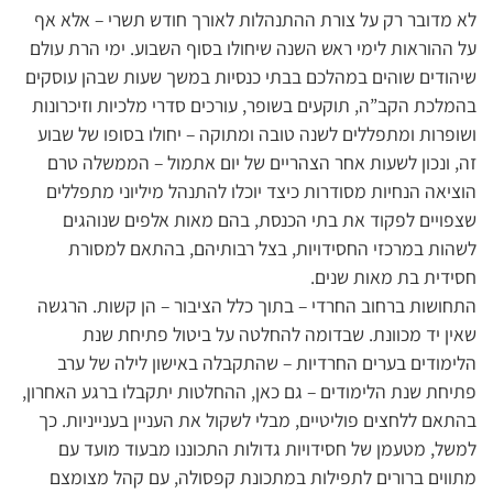
לא מדובר רק על צורת ההתנהלות לאורך חודש תשרי – אלא אף
על ההוראות לימי ראש השנה שיחולו בסוף השבוע. ימי הרת עולם
שיהודים שוהים במהלכם בבתי כנסיות במשך שעות שבהן עוסקים
בהמלכת הקב”ה, תוקעים בשופר, עורכים סדרי מלכיות וזיכרונות
ושופרות ומתפללים לשנה טובה ומתוקה – יחולו בסופו של שבוע
זה, ונכון לשעות אחר הצהריים של יום אתמול – הממשלה טרם
הוציאה הנחיות מסודרות כיצד יוכלו להתנהל מיליוני מתפללים
שצפויים לפקוד את בתי הכנסת, בהם מאות אלפים שנוהגים
לשהות במרכזי החסידויות, בצל רבותיהם, בהתאם למסורת
חסידית בת מאות שנים.
התחושות ברחוב החרדי – בתוך כלל הציבור – הן קשות. הרגשה
שאין יד מכוונת. שבדומה להחלטה על ביטול פתיחת שנת
הלימודים בערים החרדיות – שהתקבלה באישון לילה של ערב
פתיחת שנת הלימודים – גם כאן, ההחלטות יתקבלו ברגע האחרון,
בהתאם ללחצים פוליטיים, מבלי לשקול את העניין בענייניות. כך
למשל, מטעמן של חסידויות גדולות התכוננו מבעוד מועד עם
מתווים ברורים לתפילות במתכונת קפסולה, עם קהל מצומצם