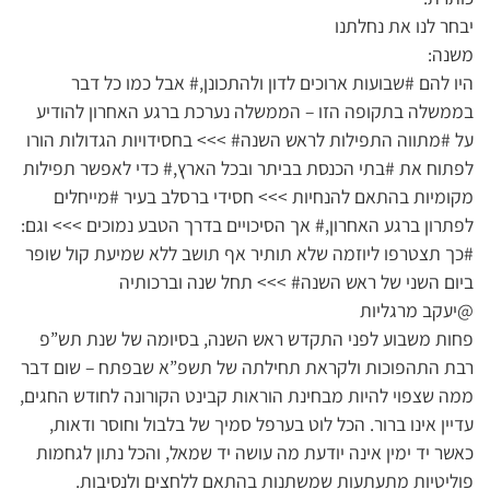
יבחר לנו את נחלתנו
משנה:
היו להם #שבועות ארוכים לדון ולהתכונן,# אבל כמו כל דבר
בממשלה בתקופה הזו – הממשלה נערכת ברגע האחרון להודיע
על #מתווה התפילות לראש השנה# >>> בחסידויות הגדולות הורו
לפתוח את #בתי הכנסת בביתר ובכל הארץ,# כדי לאפשר תפילות
מקומיות בהתאם להנחיות >>> חסידי ברסלב בעיר #מייחלים
לפתרון ברגע האחרון,# אך הסיכויים בדרך הטבע נמוכים >>> וגם:
#כך תצטרפו ליוזמה שלא תותיר אף תושב ללא שמיעת קול שופר
ביום השני של ראש השנה# >>> תחל שנה וברכותיה
@יעקב מרגליות
פחות משבוע לפני התקדש ראש השנה, בסיומה של שנת תש”פ
רבת התהפוכות ולקראת תחילתה של תשפ”א שבפתח – שום דבר
ממה שצפוי להיות מבחינת הוראות קבינט הקורונה לחודש החגים,
עדיין אינו ברור. הכל לוט בערפל סמיך של בלבול וחוסר ודאות,
כאשר יד ימין אינה יודעת מה עושה יד שמאל, והכל נתון לגחמות
פוליטיות מתעתעות שמשתנות בהתאם ללחצים ולנסיבות.