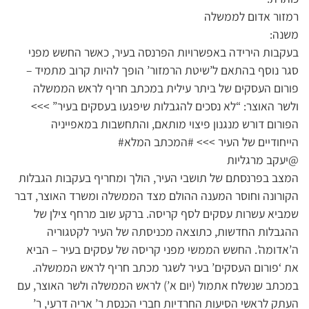
רמזור אדום לממשלה
משנה:
בעקבות הירידה באפשרויות הפרנסה בעיר, כאשר החשש מפני
סגר נוסף בהתאם ל’שיטת הרמזור’ הופך להיות קרוב מתמיד –
פורום העסקים של ביתר עילית במכתב חריף לראש הממשלה
ולשר האוצר: “לא נסכים להגבלות שיפגעו בעסקים בעיר” >>>
הפורום דורש מנגנון פיצוי מותאם, והתחשבות במאפייניה
הייחודיים של העיר >>> #המכתב המלא#
@יעקב מרגליות
המצב בפרנסתם של תושבי העיר, הולך ומחריף בעקבות הגבלות
הקורונה וחוסר המענה ההולם מצד הממשלה ומשרד האוצר, דבר
שמביא עשרות עסקים לסף קריסה. ברקע שוב מרחף צילן של
ההגבלות החדשות, כתוצאה מכניסתה של העיר לקטגוריה
ה’אדומה’. החשש הממשי מפני קריסה של עסקים בעיר – הביא
את ‘פורום העסקים’ בעיר לשגר מכתב חריף לראש הממשלה.
במכתב שנשלח אתמול (יום א’) לראש הממשלה ולשר האוצר, עם
העתק לראשי הסיעות החרדיות חברי הכנסת ר’ אריה דרעי, ר’