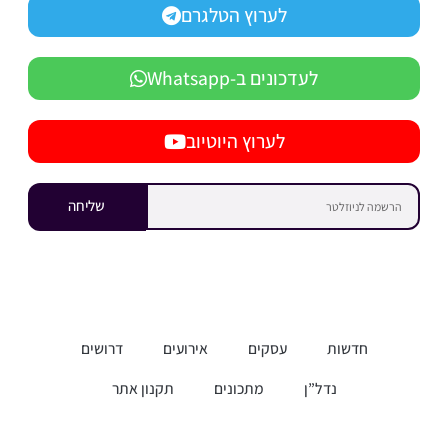
לערוץ הטלגרם
לעדכונים ב-Whatsapp
לערוץ היוטיוב
שליחה
חדשות
עסקים
אירועים
דרושים
נדל”ן
מתכונים
תקנון אתר