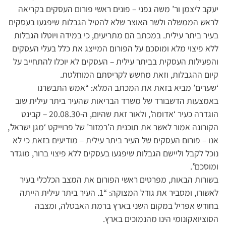
יעקב ליצמן ור’ משה גפני – פונים ראשי פורום העסקים בקריאה
לראש הממשלה ולשר האוצר שלא להטיל הגבלות שיפגעו בעסקים
בעיר ביתר עילית. במכתב הם מתריעים, כי במידה ויוטלו הגבלות
ללא פיצוי מלא ומוסכם על הפורום המייצג את כלל בעלי העסקים
והפעילות העסקית בביתר עילית – העסקים לא יוכלו להתחייב על
קיום ההגבלות, וזאת מחשש לקריסתם המוחלטת.
‘שערים’ מביא בזאת את המכתב המלא: “אמש התבשרנו
באמצעות הדשבורד של משרד הבריאות שהעיר ביתר עילית שוב
הוגדרה כעיר ‘אדומה’, ולאור זאת שהיום, ה-20.08.30 – קבינט
הקורונה אמור לאשר את תוכנית ה’רמזור’ של פרוייקט ‘מגן ישראל’,
אנו – פורום העסקים של העיר ביתר עילית – מודיעים בזאת כי לא
נוכל לקבל וליישם הגבלות שיפגעו בעסקים ללא פיצוי ברור, מוגדר
ומוסכם”.
בשורות הבאות, מפרטים ראשי הפורום את המצב הכלכלי בעיר
לאשורו, ומסביר את גודל המצוקה: “1. העיר ביתר עילית הייתה
בחודש אפריל במקום השני בארץ ברמת האבטלה, ומצבה
הסוציואקונומי הינו מהנמוכים בארץ.