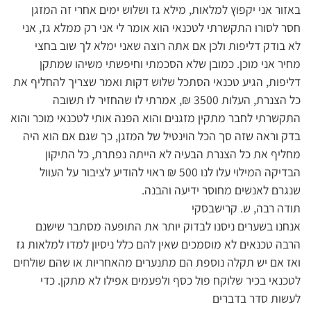
באזור אני יקפוץ למלאות, מילא גז ושלוש ימים אחרי זה המזגן
חסר לסורו התקשרתי לטכנאי הוא אומר לי אני רק ממלא גז, אני
לא בודק דליפות ולכן אם אתה רוצה שאני ימלא לך שוב בחצי
מחיר אני מוכן. כמובן שלא הסכמתי וחיפשתי משיהו שמתקן
דליפות, הגיע טכנאי הסתכל שלוש דקות ואמר שצריך להחליף את
כל הצנרת, העלות 3500 ₪, אמרתי לו שהחזיר לו תשובה
התקשרתי לחבר מתקין מזגנים והוא הפנה אותי לטכנאי מוכר והוא
בדק וראה שזה סך הכל הוינטיל של המזגן, כך שגם אם הוא היה
מחליף את כל הצנרת הבעיה לא הייתה נפתרת, כל התיקון
הבדיקה המילוי עלו לנו 500 ₪ ראוי להודיע לציבור על העוול
שנגרם לאנשים מחוסר ידיעה והבנה.
תודה רבה, ש. קרישבסקי
אנחנו בשערים ניסנו לבדוק יותר את התופעה מסתבר שישנם
הרבה טכנאים לא מוסמכים שאין להם כלל ניסיון למדו למלאות גז
ואז אם יש תקלה נוספת הם מתנערים מהאחריות או שהם שולחים
לטכנאי בכיר שלוקח פול כסף ולפעמים אפילו לא מתקן. כדי
לעשות סדר בדברים