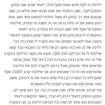
דליפת גז לקח חמש מאות שקל והלך, לאחר שבוע שוב המזגן
הפסיק לקרר, ושוב הזמנתי את אותו טכנאי ושוב מילאו גז, ושוב
שבועים אחר כך המזגן לא פועל. הלכתי למישהו אחר ושוב אותו
רעיון פשוט אם זה מילוי גז אז מה זה משנה מי ממלא, שילמתי
הפעם 50 שקל יותר ושוב הבעיה לא נפתרה, ברוב ייאושי
התקשרתי להזמין מזגן חדש, פיני המוכר שמע והקשיב לסיפורי
והפנה אותי לטכנאי מומחה ואז הוא הסביר לי שאין כזה דבר
דליפה של גז, ואין כזה מושג רק של מילוי גז, הטכנאי עבד קשה
שילמתי לו על הבדיקה 250 שקל, ומצא את מקור הדליפה במקרה
שלי זה היה סדק בבורג ההברגה הכל ביחד 750 שקל, עכשיו
חודשיים אחרי שהמזגן פעיל ברצוני להעביר לכם את הידיעה
שתפרסמו את זה כדי שאנשים יבינו אני שילמתי קרוב ל2500 שקל
סתם ללא כל תמורה רק בגלל שלא ידעתי את מי להזמין. חשוב
מאד שתפרסמו את העניין לטובת כלל התושבים
עוד מכתב שהגיע אלינו, שנה שעברה כבר, וכך הוא סיפר לנו,
המזגן הפסיק לפעול דהיינו לא קירר, כאשר התקשרנו לאחד
הטכנאים הוא סיפר לנו שזה ככל הנראה דליפת גז, אני במקרה