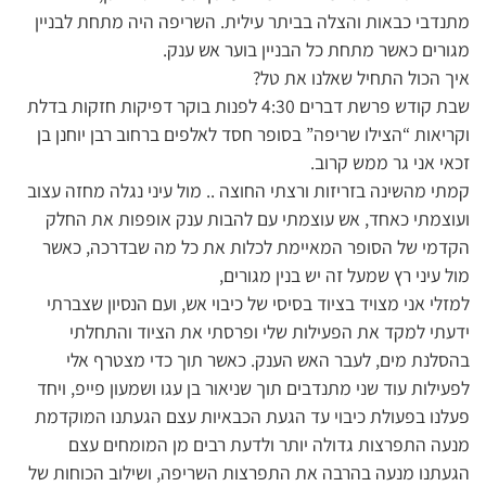
מתנדבי כבאות והצלה בביתר עילית. השריפה היה מתחת לבניין
מגורים כאשר מתחת כל הבניין בוער אש ענק.
איך הכול התחיל שאלנו את טל?
שבת קודש פרשת דברים 4:30 לפנות בוקר דפיקות חזקות בדלת
וקריאות “הצילו שריפה” בסופר חסד לאלפים ברחוב רבן יוחנן בן
זכאי אני גר ממש קרוב.
קמתי מהשינה בזריזות ורצתי החוצה .. מול עיני נגלה מחזה עצוב
ועוצמתי כאחד, אש עוצמתי עם להבות ענק אופפות את החלק
הקדמי של הסופר המאיימת לכלות את כל מה שבדרכה, כאשר
מול עיני רץ שמעל זה יש בנין מגורים,
למזלי אני מצויד בציוד בסיסי של כיבוי אש, ועם הנסיון שצברתי
ידעתי למקד את הפעילות שלי ופרסתי את הציוד והתחלתי
בהסלנת מים, לעבר האש הענק. כאשר תוך כדי מצטרף אלי
לפעילות עוד שני מתנדבים תוך שניאור בן עגו ושמעון פייפ, ויחד
פעלנו בפעולת כיבוי עד הגעת הכבאיות עצם הגעתנו המוקדמת
מנעה התפרצות גדולה יותר ולדעת רבים מן המומחים עצם
הגעתנו מנעה בהרבה את התפרצות השריפה, ושילוב הכוחות של