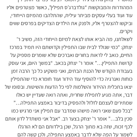
המהודרות והמבוקשות “גולדברג’ס תפילין”, כאשר מצטרפים אליו
עוד ועוד בעלי עסקים מביתר עילית, שהתלהבו מהמיזם הייחודי,
וביקשו להצטרף אליו, ולפנק את הילדים הצדיקים בפרסים שווים
ויקרים.
לשאלתנו, מה הביא אותו לצאת למיזם הייחודי הזה, משיב ר’
יצחק: “כמי שנולד לבית שבו התפילין וקדושתם היו תמיד במרכז
החיים, כואב לי לראות בחורים ואברכים שלא שומרים מספיק על
קדושת התפילין…” אומר ר’ יצחק בכאב. “במשך היום, אני עוסק
בעבודת הקודש של הכנת הבתים, ואני משקיע כל כך הרבה זמן
כוחות ואנרגיה כדי להוסיף עוד הידור ועוד חומרא כדי שהתפילין
יצאו בתכלית ההידור והשלמות לפי כל הדעות והשיטות. ובסופו של
דבר, אתה מגיע לתפילת שחרית, ואתה רואה שעדיין יש כאלו
שמתירים לעצמם לזלזל ולהפסיק בדיבור באמצע התפילה…”
“בכל פעם שאני רואה מישהו שמדבר עם תפילין אני מרגיש כמו
סכין בלב…” אומר ר’ יצחק בצער רב. “אבל אני משתדל לדון אותם
לכף זכות, שזה בא מתוך הרגל, שכן בילדותם הם לא הורגלו
לשמור על הפה שלא לדבר באמצע התפילה, ולכן קשה להם