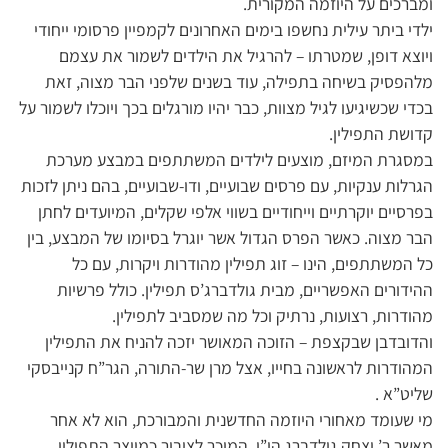
ומברכים על היוזמה המקורית.
ילדי ביתר עילית נחשפו בימים האחרונים לקמפיין פרסומי ייחודי
ויוצא דופן, שמטרתו – להרגיל את הילדים לשמור את עצמם
מלהפסיק בשיחה בתפילה, עוד בשנים שלפני הבר מצוה, זאת
בכדי שכשיגיעו לגיל מצוות, כבר יהיו מורגלים בכך ויוכלו לשמור על
קדושת התפילין.
במסגרת המיזם, מוצעים לילדים המשתתפים במבצע מערכת
הגרלות ענקיות, עם פרסים שבועיים, ודו-שבועיים, בהם ניתן לזכות
בפרסיים יוקרתיים וייחודיים בשווי אלפי שקלים, המיועדים לחתן
הבר מצוה. כאשר הפרס הגדול אשר יוגרל בסיומו של המבצע, בין
כל המשתתפים, הינו – זוג תפילין מהודרות ויקרות, עם כל
ההידורים האפשריים, מבית גולדברג’ס תפילין. כולל פרשיות
מהודרות, רצועות, נרתיק וכל מה שמסביב לתפילין.
והדובדבן שבקצפת – הזוכה המאושר יזכה להניח את התפילין
המהודרות לראשונה בחייו, אצל מרן שר-התורה, הגר”ח קנייבסקי
שליט”א .
מי שעומד מאחורי היוזמה החדשנית והמבורכת, הוא לא אחר
מאשר ר’ יצחק גולדברג הי”ו, המוכר לציבור כמייצר התפילין