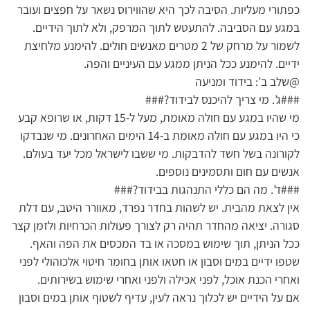
כפתורי מעליות. הסיבה לכך היא שהווירוס נשאר על חפצים ועובר
במגע עם הסביבה. להתעטש לתוך המרפק, ולא לתוך הידיים.
לשמור על מרחק של 2 מטרים מאנשים חולים. להימנע מלחיצת
ידיים. להימנע ככל הניתן ממגע עם העיניים והפה.
@שלב ב’: בידוד ומניעה
###ג’. מי צריך להיכנס לבידוד?###
מי שהיו במגע עם חולה מאומת, מעל ל-15 דקות, או שרופא קבע
כי היו במגע עם חולה מאומת ב-14 הימים האחרונים. מי שנבדקו
לקורונה בשל חשד להדבקות. מי ששבו לישראל מכל יעד בעולם.
אנשים עם חום ותסמינים נוספים.
###ד’. מה הם כללי התנהגות בבידוד?###
אין לצאת מהבית. יש לשהות בחדר נפרד, מאוורר היטב, עם דלת
סגורה. יציאה מהחדר תהיה רק לצורך פעולות הכרחיות ולזמן קצר
ככל הניתן, תוך שימוש במסכה או בד המכסים את הפה והאף.
שטפו ידיים במים וסבון או חטאו אותן בחומר חיטוי אלכוהולי לפני
ואחרי הכנת אוכל, לפני אכילה ולפני ואחרי שימוש בשירותים.
אם על הידיים יש לכלוך נראה לעין, עדיף לשטוף אותן במים וסבון