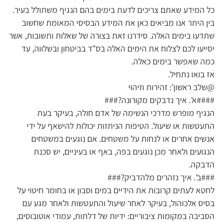
כל המידע שאתם צריכים לדעת בימים בהם הנגיף משתולל בעיר.
בין היתר אנו מביאים כאן את המידע הבסיסי המאומת שחשוב
שתדעו בימים האלה. סידרנו זאת בצורה של שאלות ותשובות, אשר
יסייעו לכם לצלוח את הימים האלה בס”ד בביטחון ובשלווה, עד
כמה שאפשר בימים כאלה.
אז בואו נתחיל.
@שלב ראשון’: זהירות וזיהוי
####א’. איך נדבקים מקורונה?###
הנגיף מופרש מדרכי הנשימה של אדם חולה, בעיקר בעת
התעטשות או שיעול. הטיפות הניתזות יכולות להישאף על ידי
אנשים אחרים או לנחות על משטחים. אם נוגעים במשטחים
הנגועים ולאחר מכן נוגעים בפה, באף או בעיניים, יש סכנת
הדבקה.
###ב’. איך נזהרים מלהדביק?###
לחטא לעתים קרובות את הידיים במים וסבון או בחומר חיטוי על
בסיס אלכוהול, בעיקר לאחר שיעול והתעטשות ולאחר מגע עם
הסביבה במקומות ציבוריים: ידיות של דלתות, עמודי אוטובוסים,