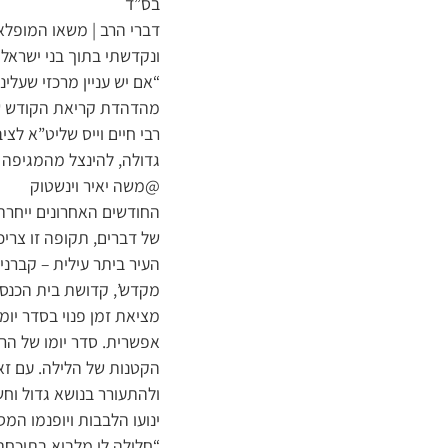
בס”ד
דברי הרב | משאו המופלא 
ונקדשתי בתוך בני ישראל
“אם יש עניין מרכזי שעלי
מהדהדת קריאת הקודש של ר
רבי חיים וייס שליט”א לצ
גדולה, להינצל מהמגיפה 
@משה יאיר וינשטוק
החודשים האחרונים ייחרת
של דברים, תקופה זו צריכ
העיר ביתר עילית – קברניט
מקדש’, קדושת בית הכנס
מציאת זמן פנוי בסדר יומ
אפשרית. סדר יומו של הר
הקטנות של הלילה. עם זאת
ולהתעורר בנושא גדול וחשו
ינועו הלבבות ויופנמו המ
“חלילה לי מלבוא בתוכחת 