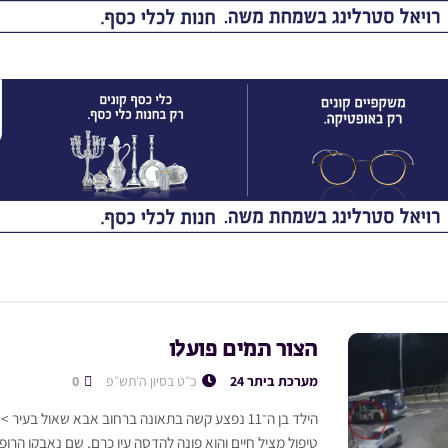
הצור תמים פועלו
מערכת ביתר 24
כ״ט בסיון ה׳תש״פ
0
הילד בן ה־11 נפצע קשה בתאונה ברחוב אבא שאול בעי
טיפול מציל חיים והוא פונה להדסה עין כרם, שם נאבקו הרופאי