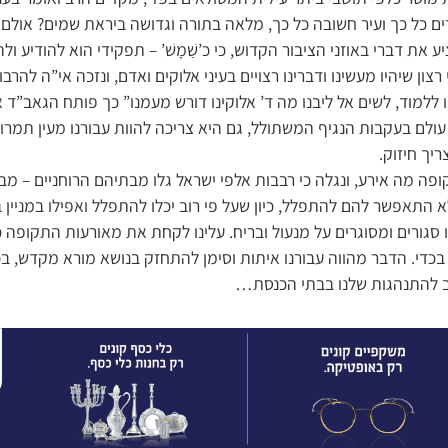
ים כל כך ועיר חשובה כל כך, מלאה בתורה וגדושה ביראת שמים? או
 את דברי באוזני הציבור הקדוש, כי כ’שַׁמָשׁ’ – תפקידי הוא להודיע ולה
רצון שיהיו מעשינו ודברינו רצויים בעיני אלוקים ואדם, ונזכה אי”ה להרב
ללמוד, לשים אל ליבנו מה ד’ אלוקינו דורש מעמנו” כך פותח הגאב”ד
ולם בעקבות הנגיף המשתולל, גם היא צריכה להוות עבורנו מעין תמרור 
יך חיזוק.
ה מה אירע, ונגלה כי רבבות אלפי ישראל גלו מבתיהם הרוחניים – מבת
 התאפשר להם להתפלל, כיון שעל פי רוב יכלו להתפלל ואפילו במניין
ו סגורים ומסוגרים על מנעול ובריח. עלינו לקחת את מאורעות התקופה 
בכדי. הדבר מהווה עבורנו איתות וסימן להתחזק בנושא מורא מקדש, בכ
ב להתנהגות שלנו בבתי הכנסת…