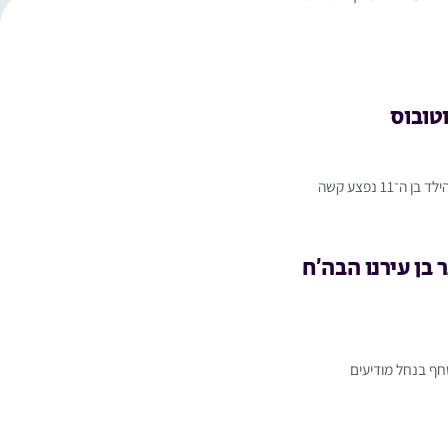
טובוס
גג:טרגדיה נוראית: הילד מיכאל שבתאי ז"ל נפטר מפצעיו לאחר תאונת האוטובוסכותרת:הצור תמים פועלו משנה:הילד בן ה־11 נפצע קשה
 בן עירנו הבה’ח
חף בנחל מודיעים