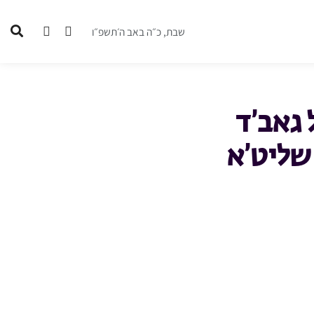
שבת, כ״ה באב ה׳תשפ״ו
 גאב’ד
 שליט’א