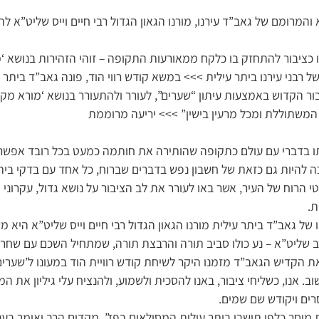
והמרומם של גאב”ד עירנו, מורנו הגאון הגדול רבי חיים וייס שליט”א לת
נו כציבור להתחזק בו כלקח ממאורעות התקופה – זוהי הזהירות בנושא ‘
בני עירנו ביתר עילית >>> במשא קודש רווי הוד, פונה גאב”ד ביתר עי
יבור הקדוש באמצעות עיתון “שערים”, לעורר ולהתעורר בנושא ‘מורא מקד
המשתוללת ומכל מרעין בישין” >>> יריעה מרוממת
ו בדברי עם עולם כתקופה שהותירה את חותמה כמעט בכל רובד אפשר
ה להיות גם כזאת של חשבון נפש בדברים שברוח, כל אחד עם בדקי ביתו
י הרוח של העיר, אשר באו לעורר את לב הציבור על נושא גדול, עקרוני 
ת.
ו של גאב”ד ביתר עילית מורנו הגאון הגדול רבי חיים וייס שליט”א היא
ב שליט”א – נע כולו סביב תורה והרבצת תורה, שמתחיל השכם עם שחר
 הקדיש הגאב”ד מזמנו היקר לשיחת קודש רוויית הוד במעונו ל’שערים’
ב. אנו, כשליחי ציבור, באנו להסכית ולשמוע, ולהנציח עלי גיליון את ה
סרים ויקודש שם שמים.
מוסר כלפי תושבי ביתר עילית המסולאים בפז”, מקדים הרב ואומר בענוות