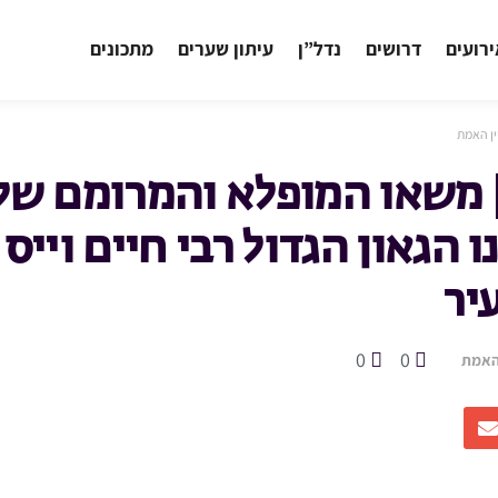
רועים
דרושים
נדל”ן
עיתון שערים
מתכונים
ין האמת
| משאו המופלא והמרומם של
נו הגאון הגדול רבי חיים וייס
יר
0
0
 האמת