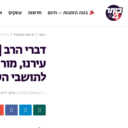
בונה הזמנות — חינם
חדשות
עסקים
אי
ראשי
חדשות אקטואלי
ברוך די
דברי הרב 
עירנו, מור
לתושבי הע
כ״ט בסיון ה׳תש״פ
|
ברוך דיין