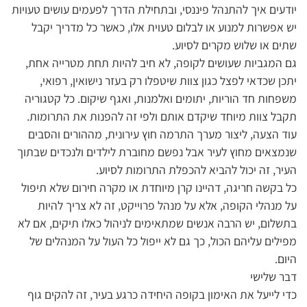
יודעים איך להתנהל פיננסי, ובתחילת הדרך לפעמים עושים טעויות
יש אפשרות למנוע או לבלום טעוית אלו, כאשר כל מדריך יקבל
שתים או שלוש מקרים לסיוע.
גם המגביות שעושים לקופה, לא חיב להיות תחת מטרייה אחת,
יתכן שכדאי לפצל כגון צוות שיטפלו רק בעזר נישואין, רפואי,
משפחות חד הוריות, יתומים ואלמנות, ואגף שיקום. כל קטגוריה
תקבל צוות מיוחד שיקדם אותם ולפי זה להפנות את התרומות.
עוד הצעה, ליצור מערך התרמה חוץ עירונית, מההורים והסבים
שנמצאים מחוץ לעיר אבל נפשם מחוברת לילדים ולנכדים שבתוך
העיר, זה יכול להביא להכפלת התרומות לסיוע.
כל בקשה חריגה, דהיינו קרן מיוחדת או מקרה חירום שלא תיפול
על מנהלי הקופה, אלא על מנהל פרוייקט, זה לא צריך להיות
בתשלום, יש הרבה אנשים שמתאימים לניהול כאלו תיקים, אם לא
מפילים עליהם הכול, כך גם לא ייפול כל העול על המנהלים של
היום.
דבר שלישי
כדי לייעל את האימון בקופה היחידה כרגע בעיר, זה להקים גוף