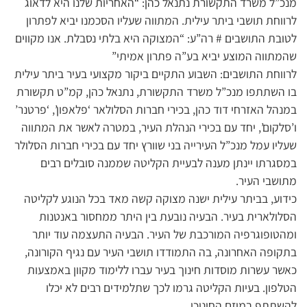
מנכ”ל משרד התקשורת נתנאל כהן: “האחריות שלנו היא לדאוג
לרווחת תושבי ביתר עילית. המתווה שעליו הסכמנו יביא לפתרון
לטובת התושבים # רה”ע: “המצוקה היא בלתי נסבלת. אנו מקווים
שהמתווה המוצע יביא בע”ה פתרון אמיתי”
לרווחת התושבים: השבוע התקיים ביקור מקצועי בעיר ביתר עילית
בו השתתפו מנכ”ל משרד התקשורת, נתנאל כהן, קמ”ט תקשורת
במנהל האזרחי דוד כהן, בכירי חברות הסלולאר ‘פלאפון’, ‘פרטנר’
ו’סלקום’, יחד עם בכירי הנהלת העיר, במטרה לאשר את המתווה
שעליו עמל מנכ”ל העירייה בני שוורץ יחד עם בכירי חברות הסלולר
במסגרתו יינתן מענה לבעיית הקליטה שממנה סובלים רבים
מתושבי העיר.
כידוע, בביתר עילית ישנה מצוקה קשה מאד בכל הנוגע לקליטה
הסלולארית בעיר. הבעיה נובעת בין היתר ממחסור באנטנות
ומהטופוגרפיה המורכבת של העיר. הבעיה התעצמה עוד יותר
בתקופה האחרונה, בה התמודדו תושבי העיר עם נגיף הקורונה,
כאשר עשרות מוסדות חינוך בעיר עברו ללימוד מקוון באמצעות
הטלפון. בעיות הקליטה גרמו לכך שתלמידים רבים לא יכלו
להשתתף במיזם החינוכי.