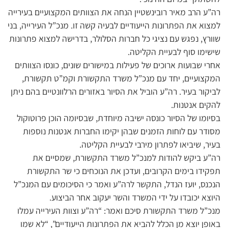
רה”ע הרב מאיר רובינשטיין הנחה את הצוותים המקצועיים בעירייה
למצוא את הפתרונות הייעודיים לבעיה קשה זו. מנכ”ל העירייה, בני
שוורץ, נפגש עם נציגי כל חברות הסלולר, בדרישה למצוא פתרונות
שישימו סוף לבעיית הקליטה.
אחרי שבועות ארוכים של פעילות במישורים שונים, כונסו הצוותים
המקצועיים, יחד עם מנכ”ל משרד התקשורת וקמ”ט תקשורת,
לביקור בעיר. רה”ע הוביל את הסיור באזורים הרלוונטיים בהם ניתן
להקים אנטנות.
בסיומו של הסיור כונסה ישיבה מיוחדת, שבסיומה הוכן פרוטוקול
מסודר עם לוחות הזמנים שבהן יקימו החברות אנטנות נוספות
בעיר, שיביאו לפתרון מירבי לבעיית הקליטה.
רה”ע ביקש להודות למנכ”ל משרד התקשורת, שמסיים את
תפקידו בימים הקרובים, ועדכן את הנוכחים כי שר התקשורת
הנכנס, יועז הנדל, התקשר לרה”ע ואמר כי הסיכומים עם המנכ”ל
היוצא יכובדו על ידי המשרד והשר יעקוב אחר הביצוע.
מנכ”ל משרד התקשורת סיכם ואמר: “רה”ע וצוות העירייה עמלו
באופן יוצא מן הכלל להביא את הפתרונות הייעודיים”, “לא שמו