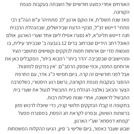
האורחים אחרי כמעט חודשיים של השבתה בעקבות מגפת
הקורונה.
מאז שנת תשס”ח, אז הוקם ארגון ‘לב מתתיהו’ ע”ש הגה”צ רבי
מתתי’ דייטש זצ”ל, מנקיי הדעת שבירושלים, שבהנהלת הרבנית
חנה דייטש תליט”א, לא נסגרו אפילו ליום אחד שערי הארגון. אולם
האוכל רחב הידיים שברחוב ברים 12 בגבעה ב’ שבביתר עילית, בו
מוגשות מדי יום ארוחות חמות לנזקקים וקשישים מתושבי העיר
ומהיישובים שבסביבה ‘הדר ביתר’ ו’מבוא ביתר’, המקבלים כאן את
ארוחתם החמה, וכפי שפסק הרמב”ם: ‘אין בודקים למזונות’.
אבל לפני חודשיים זה קרה. ביום חמישי כ”ג אדר, עם החרפת
ההסגר בעקבות מגפת הקורונה, נרשם רגע היסטורי, כשלמרבה
הצער והכאב נאלצה הנהלת בית התבשיל לנעול את שערי בית
התבשיל לראשונה, אחרי שנות פעילות רבות.
בתקופה זו קבלו הנזקקים תלושי קניה, כדי שיוכלו לרכוש מזון
ברשתות השיווק. ובפרט לקראת חג הפסח, במסגרת מפעל
‘קמחא דפסחא’ שע”י הארגון.
שבוע שעבר כאמור, ביום שלישי ג’ סיון, הגיעו ההקלות המשמחות