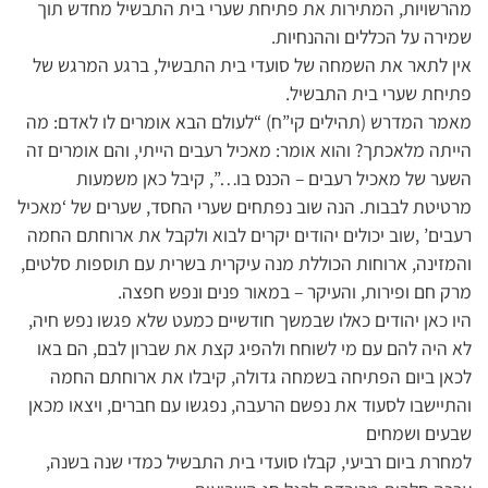
מהרשויות, המתירות את פתיחת שערי בית התבשיל מחדש תוך
שמירה על הכללים וההנחיות.
אין לתאר את השמחה של סועדי בית התבשיל, ברגע המרגש של
פתיחת שערי בית התבשיל.
מאמר המדרש (תהילים קי”ח) “לעולם הבא אומרים לו לאדם: מה
הייתה מלאכתך? והוא אומר: מאכיל רעבים הייתי, והם אומרים זה
השער של מאכיל רעבים – הכנס בו…”, קיבל כאן משמעות
מרטיטת לבבות. הנה שוב נפתחים שערי החסד, שערים של ‘מאכיל
רעבים’ ,שוב יכולים יהודים יקרים לבוא ולקבל את ארוחתם החמה
והמזינה, ארוחות הכוללת מנה עיקרית בשרית עם תוספות סלטים,
מרק חם ופירות, והעיקר – במאור פנים ונפש חפצה.
היו כאן יהודים כאלו שבמשך חודשיים כמעט שלא פגשו נפש חיה,
לא היה להם עם מי לשוחח ולהפיג קצת את שברון לבם, הם באו
לכאן ביום הפתיחה בשמחה גדולה, קיבלו את ארוחתם החמה
והתיישבו לסעוד את נפשם הרעבה, נפגשו עם חברים, ויצאו מכאן
שבעים ושמחים
למחרת ביום רביעי, קבלו סועדי בית התבשיל כמדי שנה בשנה,