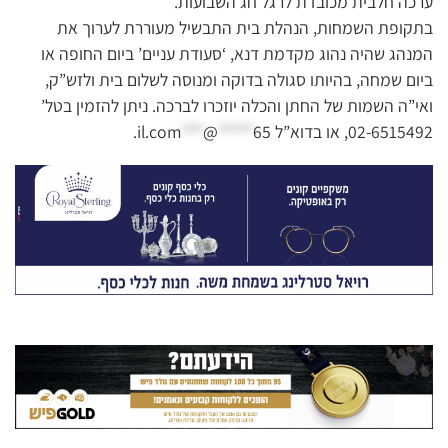
ערכה חלבית מכובדת לרגל חג השבועות.
בתקופת השמחות, הנהלת בית התבשיל מעוררת לערוך את
המנהג שהיה נהוג מקדמת דנא, ‘סעודת עניים’ ביום החופה או
ביום שמחה, בהיותו סגולה בדוקה ומנוסה לשלום בית ולזש”ק,
ואי”ה השמות של החתן והכלה יוזכרו לברכה. ניתן להזמין בטל’
02-6515492, או בדוא”ל
65
*****
@
***
il.com
.