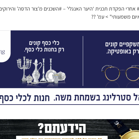
# אחרי הפקדת תכנית ‘היער האנגלי’ – #השכנים מ’צור הדסה’ והירוק
יום משמעותי” > עמ’ ??