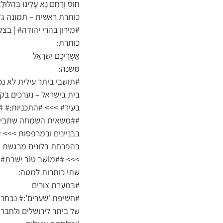
חוּס וְרַחֵם נָא עָלֵינוּ בְּהִלּוּלָ
כותרת ראשית – תמונה גדו
#מירון בהרי יהודה# | בצל
כותרת:
אַשְׁרֵיכֶם יִשׂרָאֵל
משנה:
#תושבי ביתר עילית לא נכ
בית בישראל – נערכים בקה
בעיר# >>> #התכניות:# #
##משאית השמחה שתביא את
בבניינים ובמרפסות >>> 
בהפרחת בלונים מרגשת מכ
>>> ##מוֹשַׁב טוֹב יָשַׁבְתָּ#
שתי כותרות למטה:
#בִּמְעָרַת צוּרִים
#חשיפת ‘שערים’:# נבחר
של ביתר לירושלים ולחברון