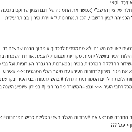
א דְּבַר יוֹחָאי
לה של ציון הרשב”י (אפשר את התמונה של דגם הציון שהוקם בגבעה א’,
 הכמיהה לציוּן הרשב”י, הכנות אחרונות ל’אווירת מירון’ בביתר עילית
נעים לאווירה השונה ולא מתמסרים לדכדוך:# מתוך הבנה שהשנה רבי שמ
ילות העיר ב#שלל יוזמות מקוריות ומגוונות להבאת אווירת השמחה בה
שידור ההדלקה המרכזית במירון במערכות ההגברה העירוניות ועל גבי 
 ניגוני מירון לרחובות העיר# עם מיטב בעלי המנגנים >>> #אירועי
#תהלוכת הילדים המסורתית הגדולה# בהשתתפות רבני העיר ובקריאת 
ל רחבי העיר >>> וגם: #המשורר מחצר הציון# במירון שיופיע השנה 
ה החברה שתבצע את #עבודות השלב השני בסלילת כביש המנהרות# >>
 > עמ’ ???