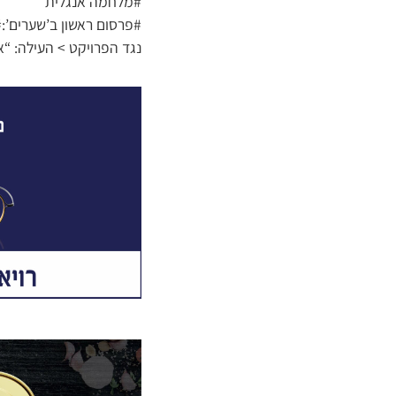
#מלחמה אנגלית
#פרסום ראשון ב’שערים’:
נגד הפרויקט > העילה: “א