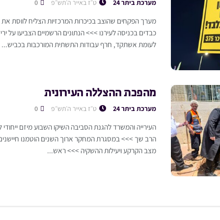
מערכת ביתר 24
ט״ז באייר ה׳תש״פ
0
מערך הפקחים שהוצב בכיכרות המרכזיות הצליח לווסת את ה
כבדים בכניסה לעירנו >>> הנתונים הרשמיים הצביעו על יר
לעומת אשתקד, חרף עבודות התשתית המורכבות בכביש...
מהפכת ההצללה העירונית
מערכת ביתר 24
ט״ז באייר ה׳תש״פ
0
העירייה והמשרד להגנת הסביבה השיקו השבוע מיזם ייחודי 
הרב שך >>> במסגרת המחקר ארוך השנים הוטמנו חיישני
מצב הקרקע ויעילות ההשקיה >>> ראש...