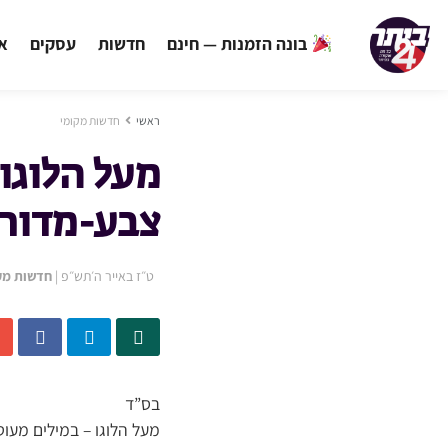
בונה הזמנות — חינם
חדשות
עסקים
אי
ראשי
חדשות מקומי
מעל הלוגו
צבע-מדורה
ט״ז באייר ה׳תש״פ
|
חדשות מק
בס”ד
מעל הלוגו – במילים מעו