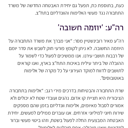
כעת, בתוספת כח, תפעל גם יחידת האבטחה החדשה של משרד
התחבורה נגד מעשי האלימות והוונדליזם בתח”צ.
רה”ע: ‘יוזמה חשובה’
רה”ע מאיר רובינשטיין מסר: “אני מברך את משרד התחבורה על
היוזמה החשובה. לא ניתן לקומץ פורעי חוק לשבש את סדר יומם
של רבבות תושבי עירנו. אנו ממשיכים לפעול כדי לשמור על
ההובלה של ביתר עילית באיכות התח”צ בארץ, ואנו קוראים
לתושבים לדווח למוקד העירוני על כל מקרה של אלימות
באוטובוסים”.
שרת התחבורה והבטיחות בדרכים מירי רגב: “אלימות בתחבורה
הציבורית היא חציית קו אדום. נהגים ועובדי שטח לא יכולים ולא
אמורים לסבול מאיומים, אלימות וונדליזם בזמן שהם מספקים
שירות חיוני למיליוני אזרחים. אנו עוברים ממילים למעשים. יחידת
האבטחה המבצעית החלה לפעול בשטח, וזהו ביטוי מעשי וברור
למדיניות שאני מובילה: אפס סובלנות לאלימות”.