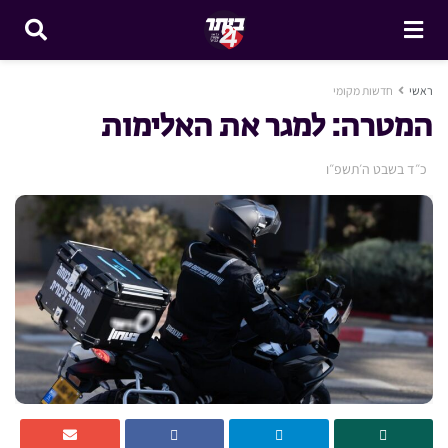
ראשי
חדשות מקומי
המטרה: למגר את האלימות
כ״ד בשבט ה׳תשפ״ו