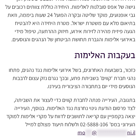
גישה של אפס סובלנות לאלימות. היחידה כוללת צוותים רכובים על
גבי אופנועים, מוקד שליטה ובקרה הפועל 24 שעות ביממה, וזאת
בתיאום מלא עם משטרת ישראל. מטרת היחידה היא להבטיח
הגעה פיזית מהירה לזירות אירוע, חיזוק ההרתעה, טיפול מידי
באירועי אלימות והגברת תחושת הביטחון של הנהגים והנוסעים.
בעקבות האלימות
כזכור, בשבועות האחרונים, בשל אירועי אלימות נגד נהגים, פתחו
נהגי חברת ‘קווים’ בשביתת פתע, ובכך נגרם נזק עצום לרבבות
הנוסעים מידי יום בתחבורה הציבורית בעירנו.
בתגובה, העירייה פנתה לחברת קווים כדי לעצור את השביתה,
לצד פרסום הודעת גינוי נחרצת נגד האלימות. בנוסף, העירייה
יצאה בקמפיין עם קריאה לתושבים לדווח על מקרי אלימות למוקד
העירוני במס’ 02-5888-106 ולשלוח תיעוד מצולם למייל
mo
***
@
**************
ni.il