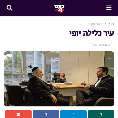
ראשי
חדשות מקומי
עיר כלילת יופי
י׳ בשבט ה׳תשפ״ו