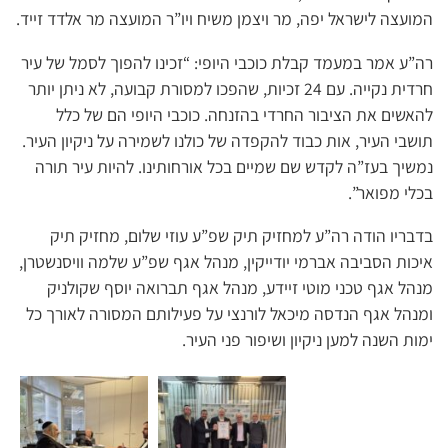
המועצה לישראל יפה, מר ויצמן משיח ויו”ר המועצה מר אלדד זייד.
רה”ע אמר במעמד קבלת כוכבי היופי: “זכינו להפוך לסמל של עיר
חרדית נקייה. עם 24 זכיות, שהפכו למסורת קבועה, לא ניתן יותר
להאשים את הציבור החרדי בהזנחה. כוכבי היופי הם של כלל
תושבי העיר, אות כבוד להקפדה של כולנו לשמירה על ניקיון העיר.
נמשיך בעז”ה לקדש שם שמיים בכל אורחותינו. להיות עיר תורה
בכלי מפואר”.
בדבריו הודה רה”ע למחזיק תיק שפ”ע עוזי שלום, מחזיק תיק
איכות הסביבה אברמי יודייקין, מנהל אגף שפ”ע שלמה וויסנשטרן,
מנהל אגף טכני מוטי זיידע, מנהל אגף תברואה יוסף שקולניק
ומנהל אגף הנדסה מיכאל לורנצי על פעילותם המסורה לאורך כל
ימות השנה למען ניקיון ושיפור פני העיר.